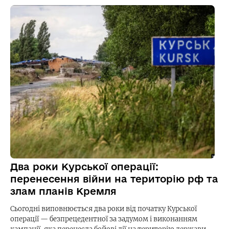
Два роки Курської операції:
перенесення війни на територію рф та
злам планів Кремля
Сьогодні виповнюється два роки від початку Курської
операції — безпрецедентної за задумом і виконанням