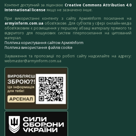
Контент доступний за ліцензією
Creative Commons Attribution 4.0
International license
якщо не зазначено інше.
При використанні контенту з сайту АрміяInform посилання на
armyinform.com.ua
обов’язкове. Для суб’єктів у сфері онлайн-медіа
обов’язковим є розміщення у першому абзаці матеріалу прямого та
відкритого для пошукових систем гіперпосилання на цитований
матеріал.
Політика користування сайтом АрміяInform
Політика використання файлів cookie
Зауваження та пропозиції по роботі сайту надсилайте на адресу:
webmaster@armyinform.com.ua