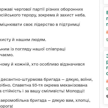
ржаві чергової партії різних оборонних
осійського терору, зокрема й захист неба.
 зміцнювати своє лідерство в підтримці
ахисту й нашим людям.
им із погляду нашої співпраці
чаємо.
жному й кожній, хто особливо відзначився
десантно-штурмова бригада — дякую, воїни,
трібно. Славетна 93-тя окрема механізована
стійкість і за вашу сміливість! Молодці!
еромобільна бригада — дякую вам, хлопці,
ворога!