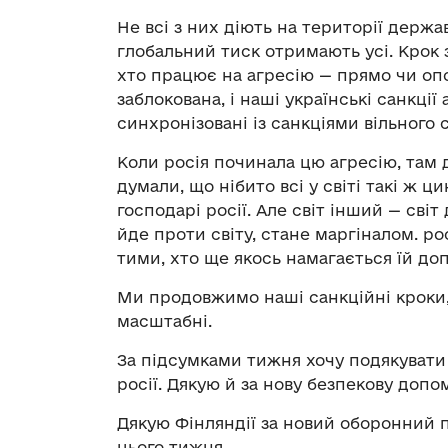
Не всі з них діють на території держа
глобальний тиск отримають усі. Крок 
хто працює на агресію — прямо чи оп
заблокована, і наші українські санкції
синхронізовані із санкціями вільного с
Коли росія починала цю агресію, там д
думали, що нібито всі у світі такі ж ц
господарі росії. Але світ інший — сві
йде проти світу, стане маргіналом. рос
тими, хто ще якось намагається їй доп
Ми продовжимо наші санкційні кроки, 
масштабні.
За підсумками тижня хочу подякувати 
росії. Дякую й за нову безпекову допом
Дякую Фінляндії за новий оборонний п
цього тижня.