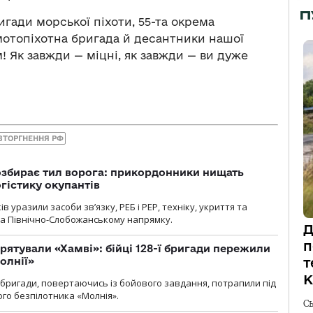
П
ригади морської піхоти, 55-та окрема
мотопіхотна бригада й десантники нашої
! Як завжди — міцні, як завжди — ви дуже
ВТОРГНЕННЯ РФ
озбирає тил ворога: прикордонники нищать
огістику окупантів
 уразили засоби зв’язку, РЕБ і РЕР, техніку, укриття та
на Північно-Слобожанському напрямку.
Д
п
рятували «Хамві»: бійці 128-ї бригади пережили
олнії»
т
К
ї бригади, повертаючись із бойового завдання, потрапили під
ого безпілотника «Молнія».
С