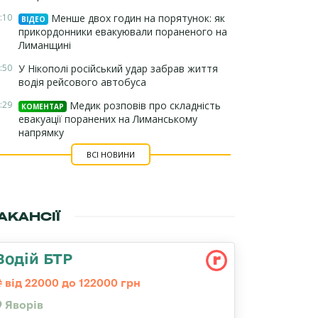
:10
Менше двох годин на порятунок: як
ВІДЕО
прикордонники евакуювали пораненого на
Лиманщині
:50
У Нікополі російський удар забрав життя
водія рейсового автобуса
:29
Медик розповів про складність
КОМЕНТАР
евакуації поранених на Лиманському
напрямку
ВСІ НОВИНИ
АКАНСІЇ
Водій БТР
від 22000 до 122000 грн
Яворів