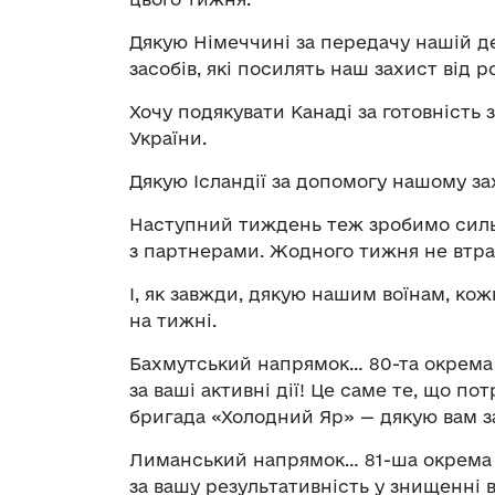
Дякую Німеччині за передачу нашій де
засобів, які посилять наш захист від р
Хочу подякувати Канаді за готовність
України.
Дякую Ісландії за допомогу нашому з
Наступний тиждень теж зробимо сильн
з партнерами. Жодного тижня не втра
І, як завжди, дякую нашим воїнам, ко
на тижні.
Бахмутський напрямок… 80-та окрема 
за ваші активні дії! Це саме те, що по
бригада «Холодний Яр» — дякую вам за 
Лиманський напрямок… 81-ша окрема а
за вашу результативність у знищенні 