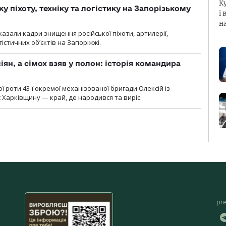
К
у піхоту, техніку та логістику на Запорізькому
і 
н
азали кадри знищення російської піхоти, артилерії,
гістичних об’єктів на Запоріжжі.
ян, а сімох взяв у полон: історія командира
ї роти 43-ї окремої механізованої бригади Олексій із
 Харківщину — край, де народився та виріс.
pr