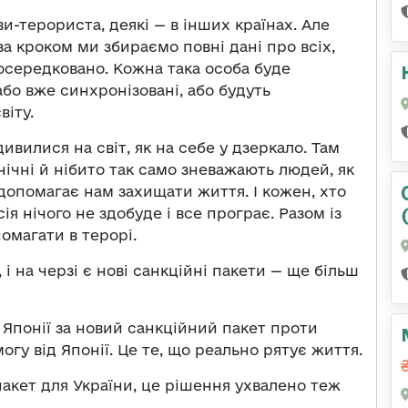
ви-терориста, деякі — в інших країнах. Але
за кроком ми збираємо повні дані про всіх,
осередковано. Кожна така особа буде
 або вже синхронізовані, або будуть
віту.
ивилися на світ, як на себе у дзеркало. Там
инічні й нібито так само зневажають людей, як
т допомагає нам захищати життя. І кожен, хто
ія нічого не здобуде і все програє. Разом із
омагати в терорі.
і на черзі є нові санкційні пакети — ще більш
Японії за новий санкційний пакет проти
огу від Японії. Це те, що реально рятує життя.
акет для України, це рішення ухвалено теж