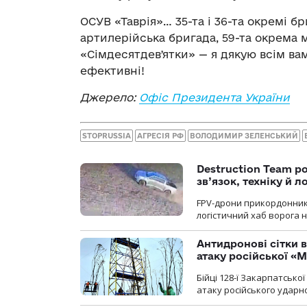
ОСУВ «Таврія»… 35-та і 36-та окремі б
артилерійська бригада, 59-та окрема 
«Сімдесятдевʼятки» — я дякую всім вам
ефективні!
Джерело:
Офіс Президента України
STOPRUSSIA
АГРЕСІЯ РФ
ВОЛОДИМИР ЗЕЛЕНСЬКИЙ
Destruction Team р
зв’язок, техніку й л
FPV-дрони прикордонників
логістичний хаб ворога 
Антидронові сітки в
атаку російської «М
Бійці 128-ї Закарпатсько
атаку російського ударн