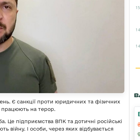
15
14
14
В
ень. Є санкції проти юридичних та фізичних
кі працюють на терор.
ба. Це підприємства ВПК та дотичні російські
ть війну. І особи, через яких відбувається