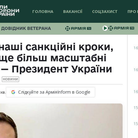
ГОЛОВНА
ВАКАНСІЇ
СОЦЗАХИСТ
ПРО 
ДОВІДНИК ВЕТЕРАНА
аші санкційні кроки,
16
, ще більш масштабні
 — Президент України
16
НОВИНИ
16
Слідкуйте за АрміяInform в Google
хв.
15
15