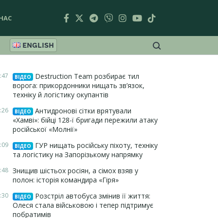
НАС
ENGLISH
:47
Destruction Team розбирає тил
ВІДЕО
ворога: прикордонники нищать зв’язок,
техніку й логістику окупантів
:26
Антидронові сітки врятували
ВІДЕО
«Хамві»: бійці 128-ї бригади пережили атаку
російської «Молнії»
:09
ГУР нищать російську піхоту, техніку
ВІДЕО
та логістику на Запорізькому напрямку
:48
Знищив шістьох росіян, а сімох взяв у
полон: історія командира «Гіря»
:30
Розстріл автобуса змінив її життя:
ВІДЕО
Олеся стала військовою і тепер підтримує
побратимів