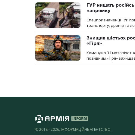
ГУР нищать російськ
напрямку
Спецпризначенці ГУР пок
транспорту, дронів та ло
Знищив шістьох росі
«Гіря»
Командир 3-ї мотопіхотно
позивним «Гіря» захищає
© 2018 - 2026, ІНФОРМАЦІЙНЕ АГЕНТСТВО,