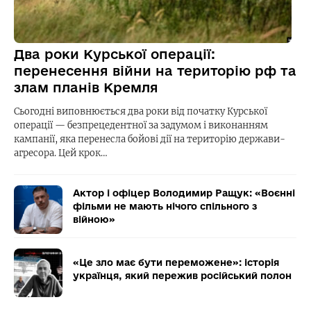
Два роки Курської операції:
перенесення війни на територію рф та
злам планів Кремля
Сьогодні виповнюється два роки від початку Курської
операції — безпрецедентної за задумом і виконанням
кампанії, яка перенесла бойові дії на територію держави-
агресора. Цей крок…
Актор і офіцер Володимир Ращук: «Воєнні
фільми не мають нічого спільного з
війною»
«Це зло має бути переможене»: історія
українця, який пережив російський полон