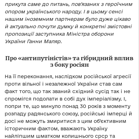
прикута саме до питань, пов’язаних з героїчним
опором українського народу. І в цьому сенсі
нашим іноземним партнерам було дуже цікаво
й актуально почути думку й конкретні змістовні
пропозиції заступника Міністра оборони
України Ганни Маляр.
Про «антипутіністів» та гібридний вплив
з боку росіян
На її переконання, наслідком російської агресії
проти вільної і незалежної України став сам
факт того, що так званий східний сусід так і не
спромігся подолати в собі дух імперіалізму. І,
попри те, що минуло понад 30 років з моменту
розпаду радянського союзу, російські імперці й
досі не можуть змиритися з цим об’єктивним
історичним фактом, вважають Україну
найліпшим шматком колишнього срср та