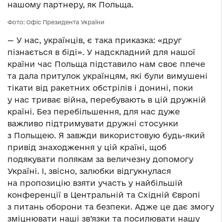
нашому партнеру, як Польща.
Фото: Офіс Президента України
— У нас, українців, є така приказка: «друг
пізнається в біді». У надскладний для нашої
країни час Польща підставило нам своє плече
та дала притулок українцям, які були вимушені
тікати від ракетних обстрілів і донині, поки
у нас триває війна, перебувають в цій дружній
країні. Без перебільшення, для нас дуже
важливо підтримувати дружні стосунки
з Польщею. Я завжди використовую будь-який
привід знаходження у цій країні, щоб
подякувати полякам за величезну допомогу
Україні. І, звісно, залюбки відгукнулася
на пропозицію взяти участь у найбільшій
конференції в Центральній та Східній Європі
з питань оборони та безпеки. Адже це дає змогу
зміцнювати наші зв’язки та посилювати нашу