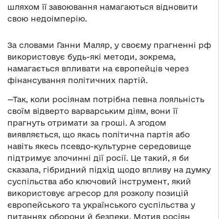
шляхом її завоювання намагаються відновити
свою недоімперію.
За словами Ганни Маляр, у своєму прагненні рф
використовує будь-які методи, зокрема,
намагається впливати на європейців через
фінансування політичних партій.
—Так, коли росіянам потрібна певна лояльність
своїм відверто варварським діям, вони її
прагнуть отримати за гроші. А згодом
виявляється, що якась політична партія або
навіть якесь псевдо-культурне середовище
підтримує злочинні дії росії. Це такий, я би
сказала, гібридний підхід щодо впливу на думку
суспільства або ключовий інструмент, який
використовує агресор для розколу позицій
європейського та українського суспільства у
питаннях оборони й безпеки. Мотив росіян