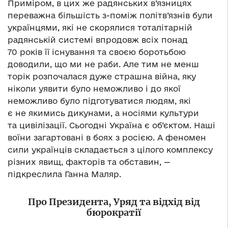
Приміром, в цих же радянських в’язницях
переважна більшість з-поміж політв’язнів були
українцями, які не скорялися тоталітарній
радянській системі впродовж всіх понад
70 років її існування та своєю боротьбою
доводили, що ми не раби. Але тим не менш
торік розпочалася дуже страшна війна, яку
ніколи уявити було неможливо і до якої
неможливо було підготуватися людям, які
є не якимись дикунами, а носіями культури
та цивілізації. Сьогодні Україна є об’єктом. Наші
воїни загартовані в боях з росією. А феномен
сили українців складається з цілого комплексу
різних явищ, факторів та обставин, —
підкреслила Ганна Маляр.
Про Президента, Уряд та відхід від
бюрократії