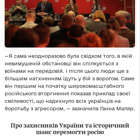
—Я сама неодноразово була свідком того, в якій
невимушеній обстановці він спілкується з
воїнами на передовій. І після цього люди ще з
більшим натхненням ідуть у бій з ворогом. Саме
він першим на початку широкомасштабного
російського вторгнення показав приклад своєї
сміливості, що надихнуло всіх українців на
боротьбу з агресором, — зазначила Ганна Маляр.
Про захисників України та історичний
шанс перемогти росію