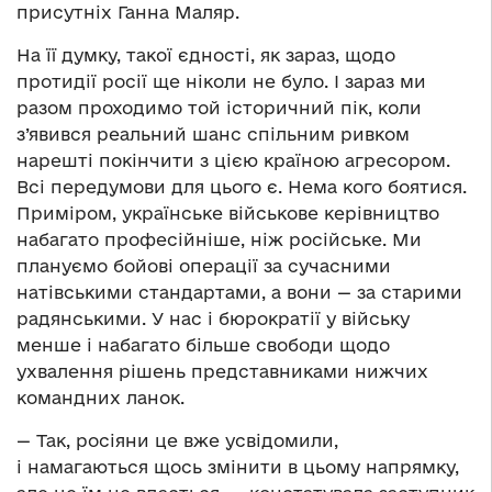
присутніх Ганна Маляр.
На її думку, такої єдності, як зараз, щодо
протидії росії ще ніколи не було. І зараз ми
разом проходимо той історичний пік, коли
з’явився реальний шанс спільним ривком
нарешті покінчити з цією країною агресором.
Всі передумови для цього є. Нема кого боятися.
Приміром, українське військове керівництво
набагато професійніше, ніж російське. Ми
плануємо бойові операції за сучасними
натівськими стандартами, а вони — за старими
радянськими. У нас і бюрократії у війську
менше і набагато більше свободи щодо
ухвалення рішень представниками нижчих
командних ланок.
— Так, росіяни це вже усвідомили,
і намагаються щось змінити в цьому напрямку,