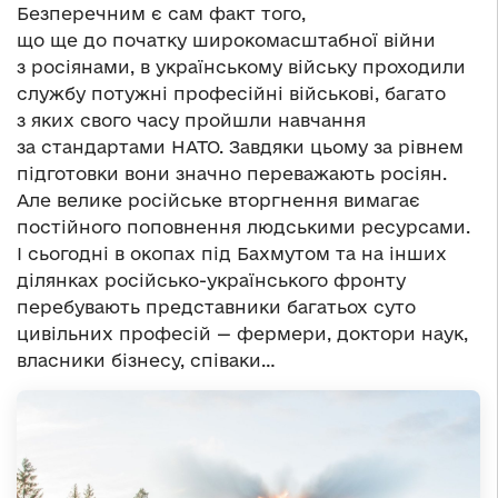
Безперечним є сам факт того,
що ще до початку широкомасштабної війни
з росіянами, в українському війську проходили
службу потужні професійні військові, багато
з яких свого часу пройшли навчання
за стандартами НАТО. Завдяки цьому за рівнем
підготовки вони значно переважають росіян.
Але велике російське вторгнення вимагає
постійного поповнення людськими ресурсами.
І сьогодні в окопах під Бахмутом та на інших
ділянках російсько-українського фронту
перебувають представники багатьох суто
цивільних професій — фермери, доктори наук,
власники бізнесу, співаки…