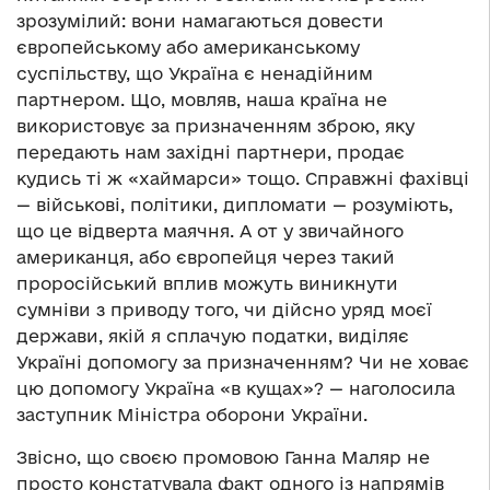
зрозумілий: вони намагаються довести
європейському або американському
суспільству, що Україна є ненадійним
партнером. Що, мовляв, наша країна не
використовує за призначенням зброю, яку
передають нам західні партнери, продає
кудись ті ж «хаймарси» тощо. Справжні фахівці
— військові, політики, дипломати — розуміють,
що це відверта маячня. А от у звичайного
американця, або європейця через такий
проросійський вплив можуть виникнути
сумніви з приводу того, чи дійсно уряд моєї
держави, якій я сплачую податки, виділяє
Україні допомогу за призначенням? Чи не ховає
цю допомогу Україна «в кущах»? — наголосила
заступник Міністра оборони України.
Звісно, що своєю промовою Ганна Маляр не
просто констатувала факт одного із напрямів