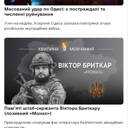
Масований удар по Одесі: є постраждалі та
численні руйнування
У ніч на неділю, 9 серпня, Одеса зазнала повітряної атаки
російських окупаційних військ.
Пам’яті штаб-сержанта Віктора Бриткару
(позивний «Монах»)
Прикордонник опанував фах оператора безпілотних авіаційних
комплексів.