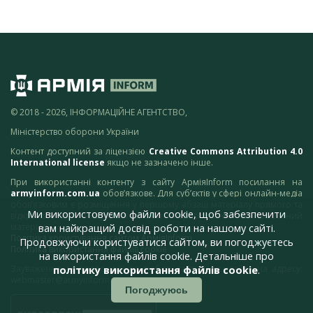
© 2018 - 2026, ІНФОРМАЦІЙНЕ АГЕНТСТВО,
Міністерство оборони України
Контент доступний за ліцензією
Creative Commons Attribution 4.0
International license
якщо не зазначено інше.
При використанні контенту з сайту АрміяInform посилання на
armyinform.com.ua
обов’язкове. Для суб’єктів у сфері онлайн-медіа
обов’язковим є розміщення у першому абзаці матеріалу прямого та
Ми використовуємо файли cookie, щоб забезпечити
відкритого для пошукових систем гіперпосилання на цитований
матеріал.
вам найкращий досвід роботи на нашому сайті.
Політика користування сайтом АрміяInform
Продовжуючи користуватися сайтом, ви погоджуєтесь
Політика використання файлів cookie
на використання файлів cookie. Детальніше про
Зауваження та пропозиції по роботі сайту надсилайте на адресу:
політику використання файлів cookie
.
webmaster@armyinform.com.ua
Погоджуюсь