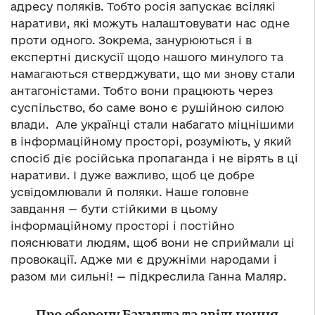
адресу поляків. Тобто росія запускає всілякі
наративи, які можуть налаштовувати нас одне
проти одного. Зокрема, занурюються і в
експертні дискусії щодо нашого минулого та
намагаються стверджувати, що ми знову стали
антагоністами. Тобто вони працюють через
суспільство, бо саме воно є рушійною силою
влади. Але українці стали набагато міцнішими
в інформаційному просторі, розуміють, у який
спосіб діє російська пропаганда і не вірять в ці
наративи. І дуже важливо, щоб це добре
усвідомлювали й поляки. Наше головне
завдання — бути стійкими в цьому
інформаційному просторі і постійно
пояснювати людям, щоб вони не сприймали ці
провокації. Адже ми є дружніми народами і
разом ми сильні! — підкреслила Ганна Маляр.
Про оборону Бахмута та звільнення