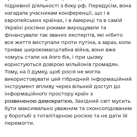
підривної діяльності з боку рф. Передусім, вона
нагадала учасникам конференції, що і в
європейських країнах, і в Америці та в самій
Україні росіяни роками вирощували та
фінансували так званих експертів, які нібито
все життя виступали проти путіна, а зараз, коли
триває широкомасштабна війна, вони вже
чомусь стали на його бік, і при цьому
користуються довірою мільйонів громадян.
Тому, на її думку, щоб росія не могла
використовувати цей гібридний інформаційний
інструмент впливу через вільний доступ до
інформаційного простору країн з
розвиненою демократією
, Західний світ мусить
бути максимально уважним та сконсолідованим
у боротьбі з тоталітарною росією та не дати їй
перемогти.