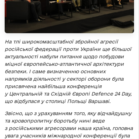
На тлі широкомасштабної збройної агресії
російської федерації проти України ще більшої
актуальності набули питання щодо побудови
міцної європейсько-атлантичної архітектури
безпеки. І саме визначенню основних
напрямків діяльності у секторі оборони була
присвячена найбільша конференція
у Центральній та Східній Європі
Defence
24
Day
,
що відбулася у столиці Польщі Варшаві.
Звісно, що з урахуванням того, яку відчайдушну
та кровопролитну боротьбу нині веде
з російськими агресорами наша країна, головна
увага учасників міжнародної конференції була