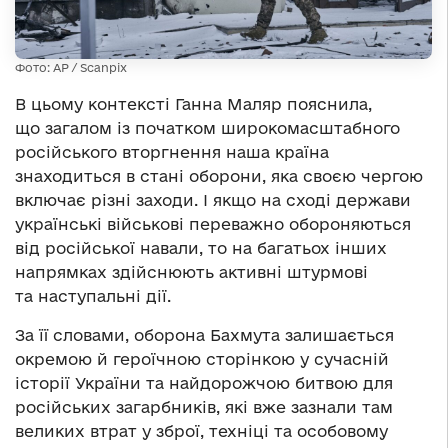
Фото: AP / Scanpix
В цьому контексті Ганна Маляр пояснила,
що загалом із початком широкомасштабного
російського вторгнення наша країна
знаходиться в стані оборони, яка своєю чергою
включає різні заходи. І якщо на сході держави
українські військові переважно обороняються
від російської навали, то на багатьох інших
напрямках здійснюють активні штурмові
та наступальні дії.
За її словами, оборона Бахмута залишається
окремою й героїчною сторінкою у сучасній
історії України та найдорожчою битвою для
російських загарбників, які вже зазнали там
великих втрат у зброї, техніці та особовому