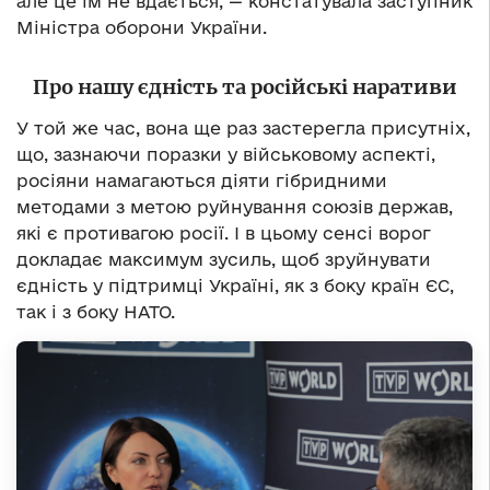
але це їм не вдається, — констатувала заступник
Міністра оборони України.
Про нашу єдність та російські наративи
У той же час, вона ще раз застерегла присутніх,
що, зазнаючи поразки у військовому аспекті,
росіяни намагаються діяти гібридними
методами з метою руйнування союзів держав,
які є противагою росії. І в цьому сенсі ворог
докладає максимум зусиль, щоб зруйнувати
єдність у підтримці Україні, як з боку країн ЄС,
так і з боку НАТО.