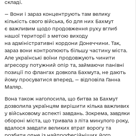
складі.
— Вони і зараз концентрують там велику
кількість свого війська, бо для них Бахмут
є важливим щодо продовження руху вглиб
нашої території з метою виходу
на адміністративні кордони Донеччини. Так,
зараз вони контролюють більшу частину міста.
Але українські воїни продовжують чинити
агресору потужний опір та, займаючи панівні
позиції по флангах довкола Бахмута, не дають
йому просуватися вперед, — відповіла Ганна
Маляр.
Вона також наголосила, що битва за Бахмут
дозволила українцям вирішити кілька важливих
у військовому аспекті завдань. Зокрема, завдяки
обороні міста, що тривала з літа минулого року,
вдалося завдати великих втрат ворогу та
розбити одне із найпрофесійніших його