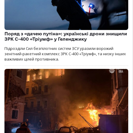
Поряд з «дачею путіна»: українські дрони знищили
ЗРК С-400 «Тріумф» у Геленджику
Підрозділи Сил безпілотних систем ЗСУ уразили ворожий
зенітний-ракетний комплекс ЗРК С-400 «Тріумф», та низку інших
важливих цілей противника.