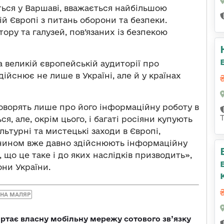
ється у Варшаві, вважається найбільшою
й Європі з питань оборони та безпеки.
ору та галузей, пов’язаних із безпекою
 великій європейській аудиторії про
дійснює не лише в Україні, але й у країнах
оворять лише про його інформаційну роботу в
я, але, окрім цього, і багаті росіяни купують
льтурні та мистецькі заходи в Європі,
м чином вже давно здійснюють інформаційну
, що це таке і до яких наслідків призводить»,
ни України.
ННА МАЛЯР
ртає власну мобільну мережу сотового зв’язку