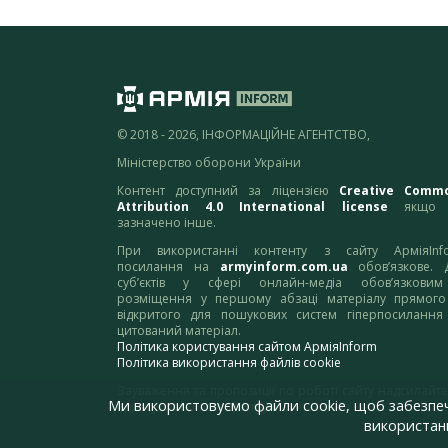
© 2018 - 2026, ІНФОРМАЦІЙНЕ АГЕНТСТВО,
Міністерство оборони України
Контент доступний за ліцензією
Creative Comm
Attribution 4.0 International license
якщо 
зазначено інше.
При використанні контенту з сайту АрміяInf
посилання на
armyinform.com.ua
обов’язкове. 
суб’єктів у сфері онлайн-медіа обов’язкови
розміщення у першому абзаці матеріалу прямого
відкритого для пошукових систем гіперпосилання
цитований матеріал.
Політика користування сайтом АрміяInform
Політика використання файлів cookie
Зауваження та пропозиції по роботі сайту надсилайте
Ми використовуємо файли cookie, щоб забезпе
адресу:
webmaster@armyinform.com.ua
використанн