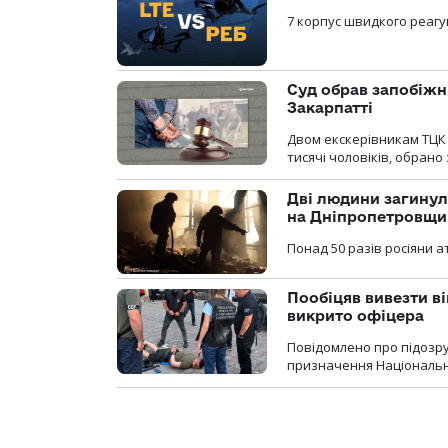
7 корпус швидкого реагу
Суд обрав запобіжн
Закарпатті
Двом екскерівникам ТЦК 
тисячі чоловіків, обрано
Дві людини загинул
на Дніпропетровщи
Понад 50 разів росіяни 
Пообіцяв вивезти ві
викрито офіцера
Повідомлено про підозр
призначення Національної 