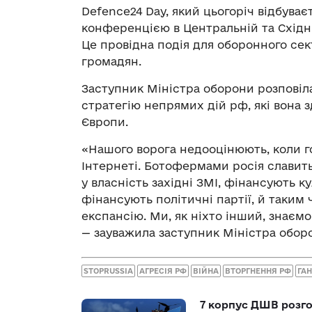
Defence24 Day, який цьогоріч відбува
конференцією в Центральній та Східні
Це провідна подія для оборонного сект
громадян.
Заступник Міністра оборони розповіла
стратегію непрямих дій рф, які вона з
Європи.
«Нашого ворога недооцінюють, коли г
Інтернеті. Ботофермами росія славитьс
у власність західні ЗМІ, фінансують ку
фінансують політичні партії, й таки
експансію. Ми, як ніхто інший, знаємо
— зауважила заступник Міністра оборо
STOPRUSSIA
АГРЕСІЯ РФ
ВІЙНА
ВТОРГНЕННЯ РФ
ГА
7 корпус ДШВ розго