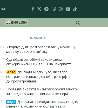
НАС
ENGLISH
07.08.2026
:49
7 корпус ДШВ розгортає власну мобільну
мережу сотового зв’язку
:38
Суд обрав запобіжні заходи двом
екскерівникам ТЦК та СП на Закарпатті
:21
Дві людини загинуло, шестеро
ФОТО
постраждали внаслідок обстрілів рф на
Дніпропетровщині
:09
Пообіцяв вивезти військовозобов’язаного
за кордон: у Харкові викрито офіцера
:51
Два запасні виходи, арсенал, склади,
ВІДЕО
спальня: мінометники облаштували