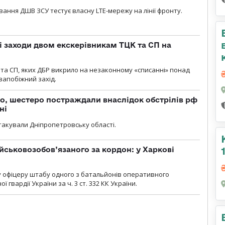
вання ДШВ ЗСУ тестує власну LTE-мережу на лінії фронту.
і заходи двом екскерівникам ТЦК та СП на
та СП, яких ДБР викрило на незаконному «списанні» понад
 запобіжний захід.
о, шестеро постраждали внаслідок обстрілів рф
ні
атакували Дніпропетровську області.
йськовозобов’язаного за кордон: у Харкові
у офіцеру штабу одного з батальйонів оперативного
гвардії України за ч. 3 ст. 332 КК України.