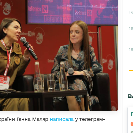
19
19
19
В
країни Ганна Маляр
написала
у телеграм-