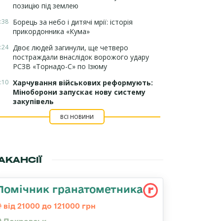
позицію під землею
:38
Борець за небо і дитячі мрії: історія
прикордонника «Кума»
:24
Двоє людей загинули, ще четверо
постраждали внаслідок ворожого удару
РСЗВ «Торнадо-С» по Ізюму
:10
Харчування військових реформують:
Міноборони запускає нову систему
закупівель
ВСІ НОВИНИ
АКАНСІЇ
Помічник гранатометника
від 21000 до 121000 грн