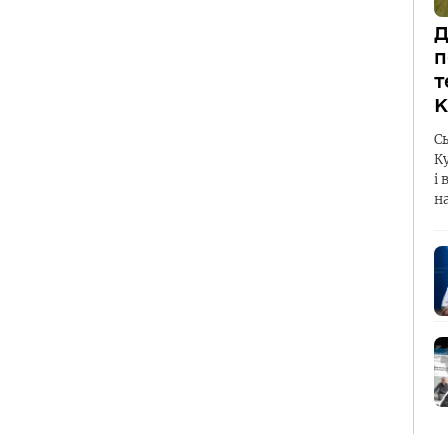
Д
п
т
К
С
К
і 
н