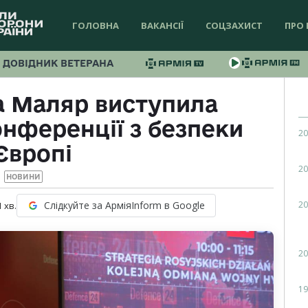
ГОЛОВНА
ВАКАНСІЇ
СОЦЗАХИСТ
ПРО 
ДОВІДНИК ВЕТЕРАНА
а Маляр виступила
онференції з безпеки
20
Європі
20
НОВИНИ
20
Слідкуйте за АрміяInform в Google
1
хв.
20
19