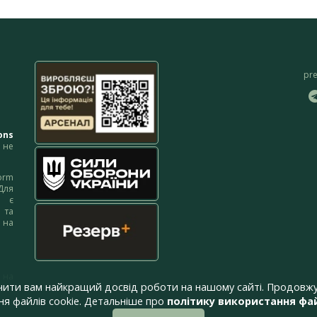
pr
ons
не
orm
Для
м є
 та
 на
 на
чити вам найкращий досвід роботи на нашому сайті. Продовжу
я файлів cookie. Детальніше про
політику використання фай