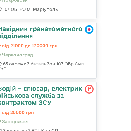
Покровськ
107 ОБТРО м. Маріуполь
Навідник гранатометного
відділення
від 21000 до 120000 грн
Червоноград
63 окремий батальйон 103 ОБр Сил
ТрО
Водій – слюсар, електрик
військова служба за
контрактом ЗСУ
від 20000 грн
Запоріжжя
Заводський РТЦК та СП