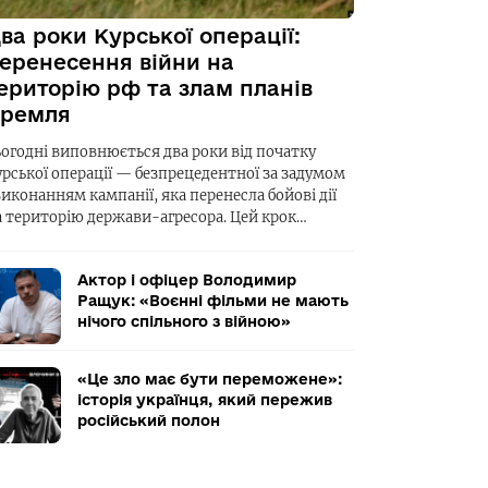
ва роки Курської операції:
еренесення війни на
ериторію рф та злам планів
ремля
ьогодні виповнюється два роки від початку
урської операції — безпрецедентної за задумом
виконанням кампанії, яка перенесла бойові дії
а територію держави-агресора. Цей крок…
Актор і офіцер Володимир
Ращук: «Воєнні фільми не мають
нічого спільного з війною»
«Це зло має бути переможене»:
історія українця, який пережив
російський полон