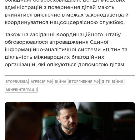
адміністрацій з повернення дітей мають
вчинятися виключно в межах законодавства й
координуватися Нацсоцсервісною службою.
Також на засіданні Координаційного штабу
обговорювалося впровадження Єдиної
інформаційно-аналітичної системи «Діти» та
діяльність міжнародних благодійних
організацій, які опікуються допомогою дітям.
STOPRUSSIA
АГРЕСІЯ РФ
ВІЙНА
ВТОРГНЕННЯ РФ
ДІТИ ВІЙНИ
МІНРЕІНТЕГРАЦІЇ