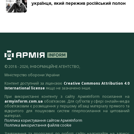
українця, який пережив російський полон
© 2018 - 2026, ІНФОРМАЦІЙНЕ АГЕНТСТВО,
Міністерство оборони України
Контент доступний за ліцензією
Creative Commons Attribution 4.0
International license
якщо не зазначено інше.
При використанні контенту з сайту АрміяInform посилання на
armyinform.com.ua
обов’язкове. Для суб’єктів у сфері онлайн-медіа
обов’язковим є розміщення у першому абзаці матеріалу прямого та
відкритого для пошукових систем гіперпосилання на цитований
матеріал.
Політика користування сайтом АрміяInform
Політика використання файлів cookie
Зауваження та пропозиції по роботі сайту надсилайте на адресу: