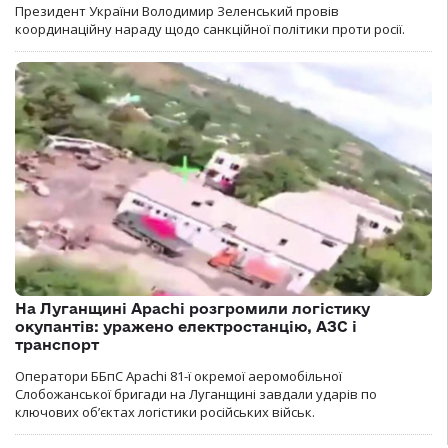
Президент України Володимир Зеленський провів
координаційну нараду щодо санкційної політики проти росії.
На Луганщині Apachi розгромили логістику
окупантів: уражено електростанцію, АЗС і
транспорт
Оператори ББпС Apachi 81-ї окремої аеромобільної
Слобожанської бригади на Луганщині завдали ударів по
ключових об’єктах логістики російських військ.