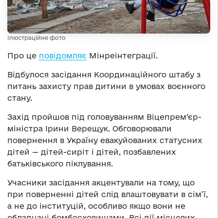
Ілюстраційне фото
Про це
повідомляє
Мінреінтеграції.
Відбулося засідання Координаційного штабу з
питань захисту прав дитини в умовах воєнного
стану.
Захід пройшов під головуванням Віцепрем’єр-
міністра Ірини Верещук. Обговорювали
повернення в Україну евакуйованих статусних
дітей — дітей-сиріт і дітей, позбавлених
батьківського піклування.
Учасники засідання акцентували на тому, що
при поверненні дітей слід влаштовувати в сім’ї,
а не до інституцій, особливо якщо вони не
обладнані бомбосховищами. Всі дії місцевих