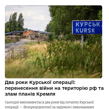
Два роки Курської операції:
перенесення війни на територію рф та
злам планів Кремля
Сьогодні виповнюється два роки від початку Курської
операції — безпрецедентної за задумом і виконанням