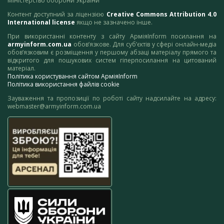
Міністерство оборони України
Контент доступний за ліцензією
Creative Commons Attribution 4.0
International license
якщо не зазначено інше.
При використанні контенту з сайту АрміяInform посилання на
armyinform.com.ua
обов’язкове. Для суб’єктів у сфері онлайн-медіа
обов’язковим є розміщення у першому абзаці матеріалу прямого та
відкритого для пошукових систем гіперпосилання на цитований
матеріал.
Політика користування сайтом АрміяInform
Політика використання файлів cookie
Зауваження та пропозиції по роботі сайту надсилайте на адресу:
webmaster@armyinform.com.ua