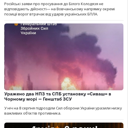
Російські заяви про просування до Білого Колодязя не
відповідають дійсності— на Вовчанському напрямку окремі
позиції ворог втрачає від ударів українських БПЛА.
Уражено два НПЗ та СПБ установку «Сиваш» в
Чорному морі — Генштаб ЗСУ
У ніч на 8 серпня підрозділи Сил оборони України уразили низку
важливих об’єктів противника.