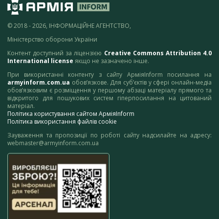
© 2018 - 2026, ІНФОРМАЦІЙНЕ АГЕНТСТВО,
Міністерство оборони України
Контент доступний за ліцензією
Creative Commons Attribution 4.0
International license
якщо не зазначено інше.
При використанні контенту з сайту АрміяInform посилання на
armyinform.com.ua
обов’язкове. Для суб’єктів у сфері онлайн-медіа
обов’язковим є розміщення у першому абзаці матеріалу прямого та
відкритого для пошукових систем гіперпосилання на цитований
матеріал.
Політика користування сайтом АрміяInform
Політика використання файлів cookie
Зауваження та пропозиції по роботі сайту надсилайте на адресу:
webmaster@armyinform.com.ua