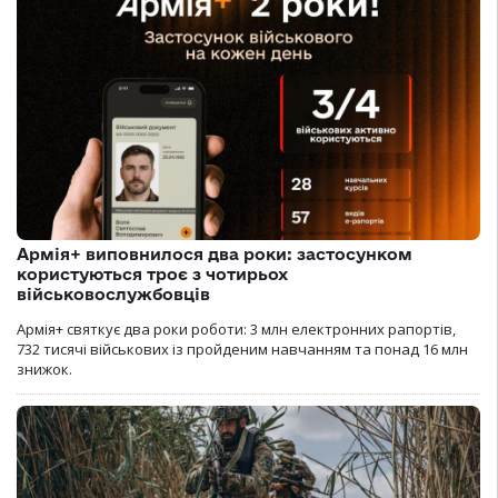
Армія+ виповнилося два роки: застосунком
користуються троє з чотирьох
військовослужбовців
Армія+ святкує два роки роботи: 3 млн електронних рапортів,
732 тисячі військових із пройденим навчанням та понад 16 млн
знижок.