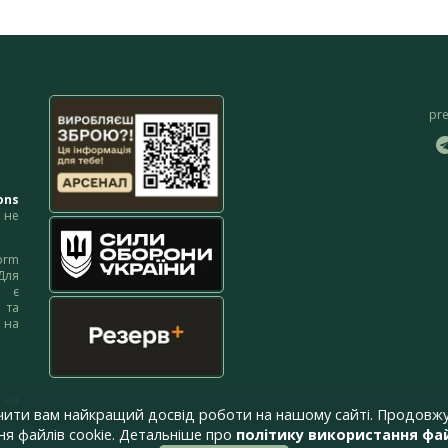
pr
ons
не
orm
Для
м є
 та
 на
 на
чити вам найкращий досвід роботи на нашому сайті. Продовжу
я файлів cookie. Детальніше про
політику використання фай