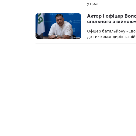
у праг
Актор і офіцер Вол
спільного з війною
Офіцер батальйону «Сво
до тих командирів та вій