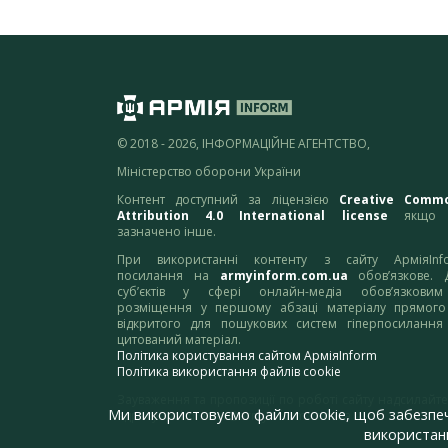
© 2018 - 2026, ІНФОРМАЦІЙНЕ АГЕНТСТВО,
Міністерство оборони України
Контент доступний за ліцензією
Creative Comm
Attribution 4.0 International license
якщо 
зазначено інше.
При використанні контенту з сайту АрміяInf
посилання на
armyinform.com.ua
обов’язкове. 
суб’єктів у сфері онлайн-медіа обов’язкови
розміщення у першому абзаці матеріалу прямого
відкритого для пошукових систем гіперпосилання
цитований матеріал.
Політика користування сайтом АрміяInform
Політика використання файлів cookie
Зауваження та пропозиції по роботі сайту надсилайте
Ми використовуємо файли cookie, щоб забезпе
адресу:
webmaster@armyinform.com.ua
використанн