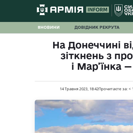
#НОВИНИ
ДОВІДНИК РЕКРУТА
На Донеччині в
зіткнень з пр
і Мар’їнка —
14 Травня 2023, 18:42
Прочитаєте за:
< 