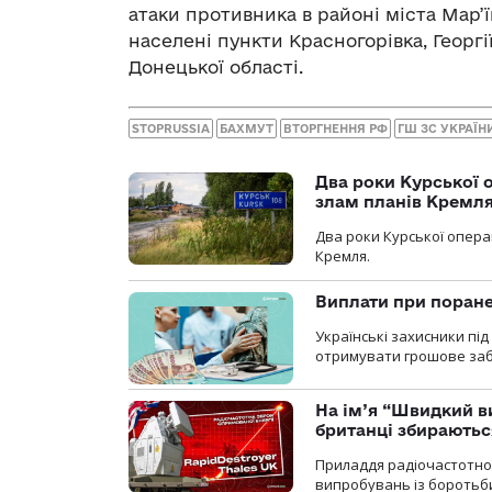
атаки противника в районі міста Мар’
населені пункти Красногорівка, Георгі
Донецької області.
STOPRUSSIA
БАХМУТ
ВТОРГНЕННЯ РФ
ГШ ЗС УКРАЇН
Два роки Курської о
злам планів Кремл
Два роки Курської опера
Кремля.
Виплати при поране
Українські захисники пі
отримувати грошове заб
На ім’я “Швидкий в
британці збираютьс
Приладдя радіочастотної 
випробувань із боротьби