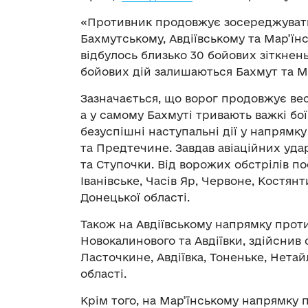
«Противник продовжує зосереджувати
Бахмутському, Авдіївському та Мар’їн
відбулось близько 30 бойових зіткнень
бойових дій залишаються Бахмут та Ма
Зазначається, що ворог продовжує вес
а у самому Бахмуті тривають важкі бої
безуспішні наступальні дії у напрямку
та Предтечине. Завдав авіаційних удар
та Ступочки. Від ворожих обстрілів по
Іванівське, Часів Яр, Червоне, Костян
Донецької області.
Також на Авдіївському напрямку проти
Новокалинового та Авдіївки, здійснив
Ласточкине, Авдіївка, Тоненьке, Нета
області.
Крім того, на Мар’їнському напрямку 