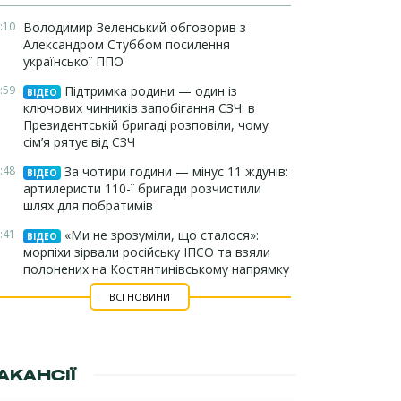
:10
Володимир Зеленський обговорив з
Александром Стуббом посилення
української ППО
:59
Підтримка родини — один із
ВІДЕО
ключових чинників запобігання СЗЧ: в
Президентській бригаді розповіли, чому
сім’я рятує від СЗЧ
:48
За чотири години — мінус 11 ждунів:
ВІДЕО
артилеристи 110-ї бригади розчистили
шлях для побратимів
:41
«Ми не зрозуміли, що сталося»:
ВІДЕО
морпіхи зірвали російську ІПСО та взяли
полонених на Костянтинівському напрямку
ВСІ НОВИНИ
АКАНСІЇ