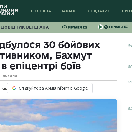
ГОЛОВНА
ВАКАНСІЇ
СОЦЗАХИСТ
ПРО 
ДОВІДНИК ВЕТЕРАНА
ідбулося 30 бойових
6:
отивником, Бахмут
 в епіцентрі боїв
6:
НОВИНИ
6:
Слідкуйте за АрміяInform в Google
1
хв.
6: