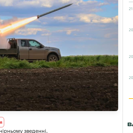
21
20
20
20
я
В
чірньому зведенні.