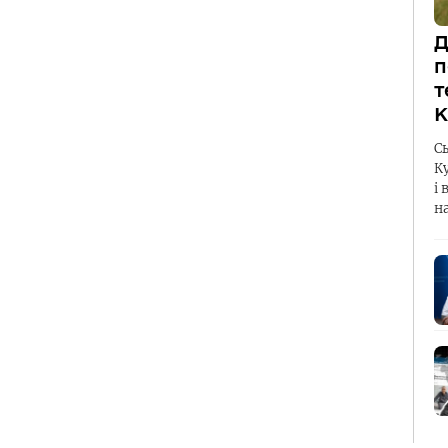
Д
п
т
К
С
К
і 
н