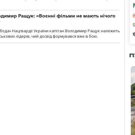
одимир Ращук: «Воєнні фільми не мають нічого
»
бода» Нацгвардії України капітан Володимир Ращук належить
ськових лідерів, чий досвід формувався вже в бою.
П