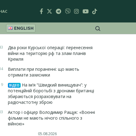
НАС
ENGLISH
43
Два роки Курської операції: перенесення
війни на територію рф та злам планів
Кремля
34
Виплати при пораненні: що мають
отримати захисники
19
На ім’я “Швидкий винищувач”: у
ВІДЕО
потенційній боротьбі з дронами британці
збираються розраховувати на
радіочастотну зброю
03
Актор і офіцер Володимир Ращук: «Воєнні
фільми не мають нічого спільного з
війною»
05.08.2026