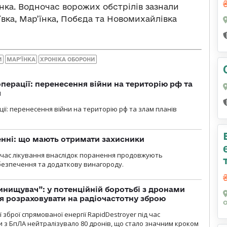
їнка. Водночас ворожих обстрілів зазнали
ївка, Мар’їнка, Побєда та Новомихайлівка
И
МАР’ЇНКА
ХРОНІКА ОБОРОНИ
перації: перенесення війни на територію рф та
я
ції: перенесення війни на територію рф та злам планів
нні: що мають отримати захисники
д час лікування внаслідок поранення продовжують
езпечення та додаткову винагороду.
инищувач”: у потенційній боротьбі з дронами
я розраховувати на радіочастотну зброю
зброї спрямованої енергії RapidDestroyer під час
 з БпЛА нейтралізувало 80 дронів, що стало значним кроком