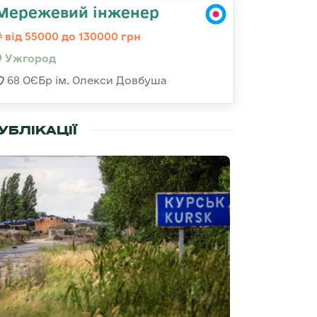
Мережевий інженер
від 55000 до 130000 грн
Ужгород
68 ОЄБр ім. Олекси Довбуша
УБЛІКАЦІЇ