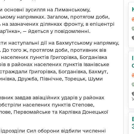
 основні зусилля на Лиманському,
ському напрямках. Загалом, протягом доби,
 на зазначених ділянках фронту, в епіцентрі
р’їнка», — йдеться у повідомленні.
ти наступальні дії на Бахмутському напрямку,
. До того ж, протягом доби, противник вів
 населених пунктів Григорівка, Богданівка
ів в районах населених пунктів Іванівське
страждали Григорівка, Богданівка, Бахмут,
тинівка, Дружба, Північне, Торецьк, Шуми
вник завдав авіаційних ударів у районах
 обстріли населених пунктів Степове,
йлове, Первомайське та Карлівка Донецької
підрозділи Сил оборони відбили численні