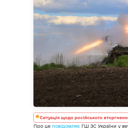
Ситуація щодо російського вторгненн
Про це
повідомляє
ГШ ЗС України у ве