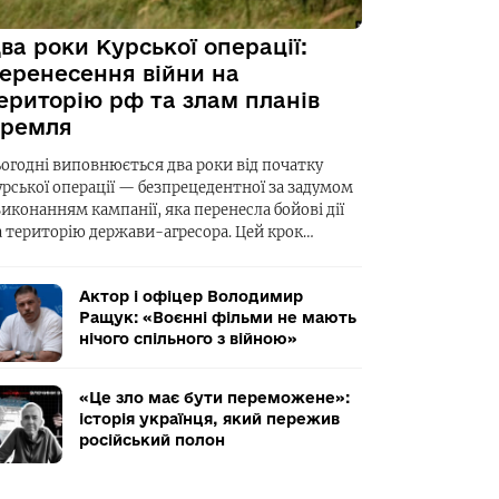
ва роки Курської операції:
еренесення війни на
ериторію рф та злам планів
ремля
ьогодні виповнюється два роки від початку
урської операції — безпрецедентної за задумом
виконанням кампанії, яка перенесла бойові дії
а територію держави-агресора. Цей крок…
Актор і офіцер Володимир
Ращук: «Воєнні фільми не мають
нічого спільного з війною»
«Це зло має бути переможене»:
історія українця, який пережив
російський полон