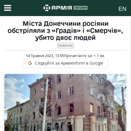
EN
Міста Донеччини росіяни
обстріляли з «Градів» і «Смерчів»,
убито двоє людей
НОВИНИ
14 Травня 2023, 13:05
Прочитаєте за:
< 1
хв.
Слідкуйте за АрміяInform в Google