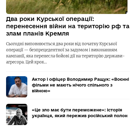
Два роки Курської операції:
перенесення війни на територію рф та
злам планів Кремля
Сьогодні виповнюється два роки від початку Курської
операції — безпрецедентної за задумом і виконанням
кампанії, яка перенесла бойові дії на територію держави-
агресора. Цей крок…
Актор і офіцер Володимир Ращук: «Воєнні
фільми не мають нічого спільного з
війною»
«Це зло має бути переможене»: історія
українця, який пережив російський полон