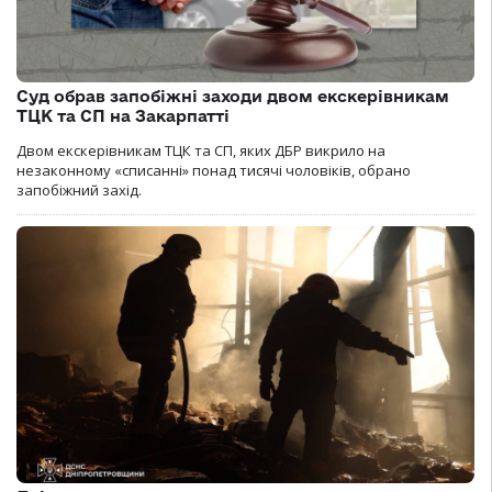
Суд обрав запобіжні заходи двом екскерівникам
ТЦК та СП на Закарпатті
Двом екскерівникам ТЦК та СП, яких ДБР викрило на
незаконному «списанні» понад тисячі чоловіків, обрано
запобіжний захід.