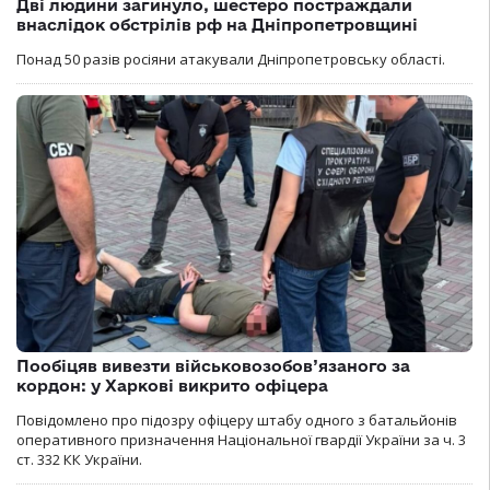
Дві людини загинуло, шестеро постраждали
внаслідок обстрілів рф на Дніпропетровщині
Понад 50 разів росіяни атакували Дніпропетровську області.
Пообіцяв вивезти військовозобов’язаного за
кордон: у Харкові викрито офіцера
Повідомлено про підозру офіцеру штабу одного з батальйонів
оперативного призначення Національної гвардії України за ч. 3
ст. 332 КК України.