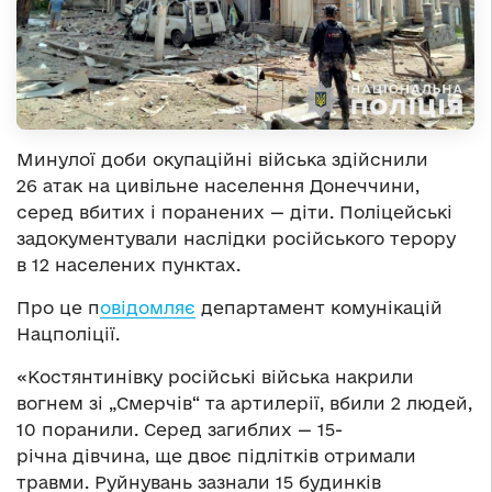
Минулої доби окупаційні війська здійснили
26 атак на цивільне населення Донеччини,
серед вбитих і поранених — діти. Поліцейські
задокументували наслідки російського терору
в 12 населених пунктах.
Про це п
овідомляє
департамент комунікацій
Нацполіції.
«Костянтинівку російські війська накрили
вогнем зі „Смерчів“ та артилерії, вбили 2 людей,
10 поранили. Серед загиблих — 15-
річна дівчина, ще двоє підлітків отримали
травми. Руйнувань зазнали 15 будинків