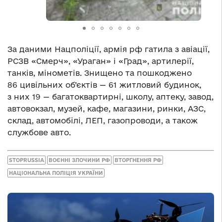
За даними Нацполіції, армія рф гатила з авіації,
РСЗВ «Смерч», «Ураган» і «Град», артилерії,
танків, мінометів. Знищено та пошкоджено
86 цивільних об’єктів — 61 житловий будинок,
з них 19 — багатоквартирні, школу, аптеку, завод,
автовокзал, музей, кафе, магазини, ринки, АЗС,
склад, автомобілі, ЛЕП, газопроводи, а також
службове авто.
STOPRUSSIA
ВОЄННІ ЗЛОЧИНИ РФ
ВТОРГНЕННЯ РФ
НАЦІОНАЛЬНА ПОЛІЦІЯ УКРАЇНИ