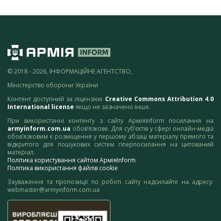
© 2018 - 2026, ІНФОРМАЦІЙНЕ АГЕНТСТВО,
Міністерство оборони України
Контент доступний за ліцензією
Creative Commons Attribution 4.0
International license
якщо не зазначено інше.
При використанні контенту з сайту АрміяInform посилання на
armyinform.com.ua
обов’язкове. Для суб’єктів у сфері онлайн-медіа
обов’язковим є розміщення у першому абзаці матеріалу прямого та
відкритого для пошукових систем гіперпосилання на цитований
матеріал.
Політика користування сайтом АрміяInform
Політика використання файлів cookie
Зауваження та пропозиції по роботі сайту надсилайте на адресу:
webmaster@armyinform.com.ua