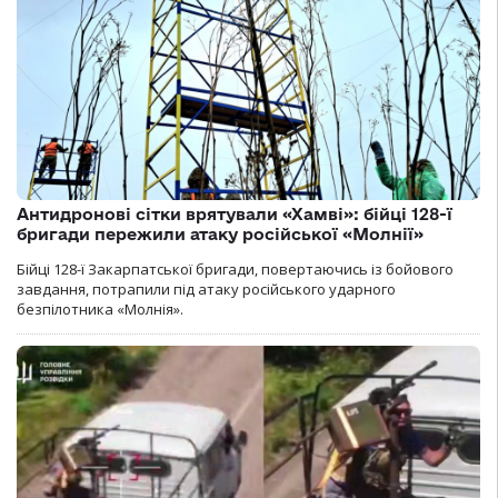
Антидронові сітки врятували «Хамві»: бійці 128-ї
бригади пережили атаку російської «Молнії»
Бійці 128-ї Закарпатської бригади, повертаючись із бойового
завдання, потрапили під атаку російського ударного
безпілотника «Молнія».