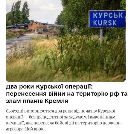
Два роки Курської операції:
перенесення війни на територію рф та
злам планів Кремля
Сьогодні виповнюється два роки від початку Курської
операції — безпрецедентної за задумом і виконанням
кампанії, яка перенесла бойові дії на територію держави-
агресора. Цей крок…