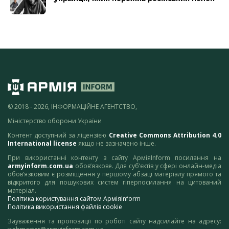
© 2018 - 2026, ІНФОРМАЦІЙНЕ АГЕНТСТВО,
Міністерство оборони України
Контент доступний за ліцензією
Creative Commons Attribution 4.0
International license
якщо не зазначено інше.
При використанні контенту з сайту АрміяInform посилання на
armyinform.com.ua
обов’язкове. Для суб’єктів у сфері онлайн-медіа
обов’язковим є розміщення у першому абзаці матеріалу прямого та
відкритого для пошукових систем гіперпосилання на цитований
матеріал.
Політика користування сайтом АрміяInform
Політика використання файлів cookie
Зауваження та пропозиції по роботі сайту надсилайте на адресу: