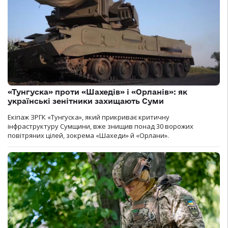
«Тунгуска» проти «Шахедів» і «Орланів»: як
українські зенітники захищають Суми
Екіпаж ЗРГК «Тунгуска», який прикриває критичну
інфраструктуру Сумщини, вже знищив понад 30 ворожих
повітряних цілей, зокрема «Шахеди» й «Орлани».