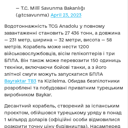
— T.C. Millî Savunma Bakanlığı
(@tcsavunma)
April 23, 2023
Водотоннажність TCG Anadolu у повному
завантаженні становить 27 436 тонн, а довжина
— 231 метр, ширина — 32 метри, висота — 58
метрів. Корабель може нести 1200
військовослужбовців, вісім гелікоптерів і три
БПЛА. Він також може перевозити 150 одиниць
техніки, включаючи бойові танки, а з його
злітної смуги можуть запускатися БПЛА
Bayraktar TB3
та Kizilelma. Обидва безпілотники
розроблені та побудовані приватним турецьким
виробником Baykar.
Десантний корабель, створений за іспанським
проєктом, обійшовся турецькому уряду в понад
1 мільярд доларів (офіційні особи відмовилися
розкрити точну ціну будівництва). Насамперед