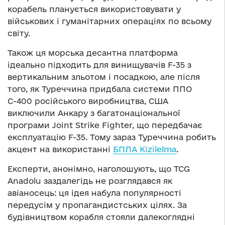
корабель планується використовувати у
військових і гуманітарних операціях по всьому
світу.
Також ця морська десантна платформа
ідеально підходить для винищувачів F-35 з
вертикальним зльотом і посадкою, але після
того, як Туреччина придбала системи ППО
С-400 російського виробництва, США
виключили Анкару з багатонаціональної
програми Joint Strike Fighter, що передбачає
експлуатацію F-35. Тому зараз Туреччина робить
акцент на використанні
БПЛА Kizilelma
.
Експерти, анонімно, наголошують, що TCG
Anadolu заздалегідь не розглядався як
авіаносець: ця ідея набула популярності
передусім у пропагандистських цілях. За
будівництвом корабля стояли далекоглядні