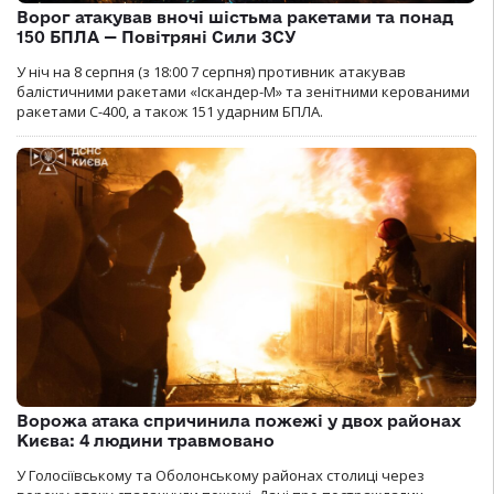
Ворог атакував вночі шістьма ракетами та понад
150 БПЛА — Повітряні Сили ЗСУ
У ніч на 8 серпня (з 18:00 7 серпня) противник атакував
балістичними ракетами «Іскандер-М» та зенітними керованими
ракетами С-400, а також 151 ударним БПЛА.
Ворожа атака спричинила пожежі у двох районах
Києва: 4 людини травмовано
У Голосіївському та Оболонському районах столиці через