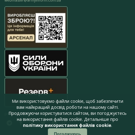
webmaster@armyinform.com.ua
Ми використовуємо файли cookie, щоб забезпечити
вам найкращий досвід роботи на нашому сайті.
Продовжуючи користуватися сайтом, ви погоджуєтесь
press@armyinform.com.ua
на використання файлів cookie. Детальніше про
політику використання файлів cookie
.
Погоджуюсь