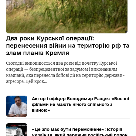
Два роки Курської операції:
перенесення війни на територію рф та
злам планів Кремля
Сьогодні виповнюється два роки від початку Курської
операції — безпрецедентної за задумом і виконанням
кампанії, яка перенесла бойові дії на територію держави-
агресора. Цей крок…
Актор і офіцер Володимир Ращук: «Воєнні
фільми не мають нічого спільного з
війною»
«Це зло має бути переможене»: історія
українця, який пережив російський полон