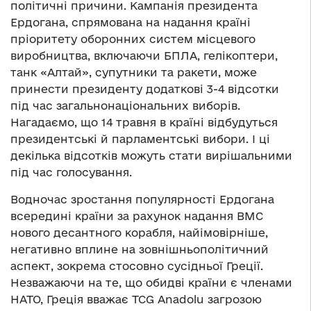
політичні причини. Кампанія президента
Ердогана, спрямована на надання країні
пріоритету оборонних систем місцевого
виробництва, включаючи БПЛА, гелікоптери,
танк «Алтай», супутники та ракети, може
принести президенту додаткові 3-4 відсотки
під час загальнонаціональних виборів.
Нагадаємо, що 14 травня в країні відбудуться
президентські й парламентські вибори. І ці
декілька відсотків можуть стати вирішальними
під час голосування.
Водночас зростання популярності Ердогана
всередині країни за рахунок надання ВМС
нового десантного корабля, найімовірніше,
негативно вплине на зовнішньополітичний
аспект, зокрема стосовно сусідньої Греції.
Незважаючи на те, що обидві країни є членами
НАТО, Греція вважає TCG Anadolu загрозою