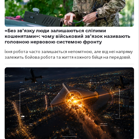
«Без зв’язку люди залишаються сліпими
кошенятами»: чому військовий зв’язок називають
головною нервовою системою фронту
Їхня робота часто залишається непомітною, але від неї напряму
залежить бойова робота та життя кожного бійця на передовій.