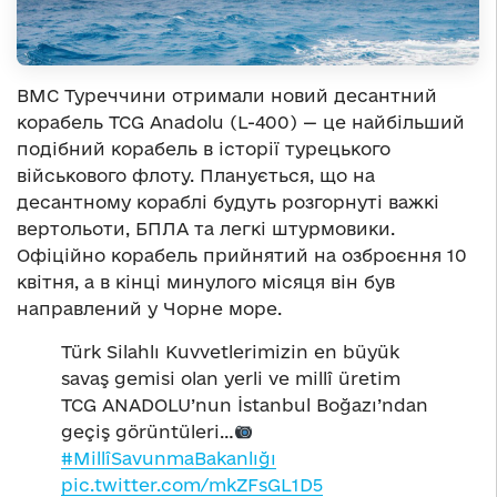
ВМС Туреччини отримали новий десантний
корабель TCG Anadolu (L-400) — це найбільший
подібний корабель в історії турецького
військового флоту. Планується, що на
десантному кораблі будуть розгорнуті важкі
вертольоти, БПЛА та легкі штурмовики.
Офіційно корабель прийнятий на озброєння 10
квітня, а в кінці минулого місяця він був
направлений у Чорне море.
Türk Silahlı Kuvvetlerimizin en büyük
savaş gemisi olan yerli ve millî üretim
TCG ANADOLU’nun İstanbul Boğazı’ndan
geçiş görüntüleri…
#MillîSavunmaBakanlığı
pic.twitter.com/mkZFsGL1D5