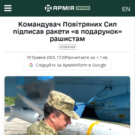
EN
Командувач Повітряних Сил
підписав ракети «в подарунок»
рашистам
НОВИНИ
10 Травня 2023, 17:20
Прочитаєте за:
< 1
хв.
Слідкуйте за АрміяInform в Google