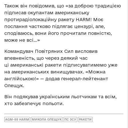
Також він повідомив, що «за доброю традицією
підписав окупантам американську
протирадіолокаційну ракету HARM! Моє
послання частково підлягає цензурі, але,
сподіваюсь, вони його прочитали повністю,
може не всі…»
Командувач Повітряних Сил висловив
впевненість, що через деякий час
ці американські ракети підписуватимемо уже
на американських винищувачах. «Можна
англійською!» — додав генерал-лейтенант
Олещук.
Він подякував українським льотчикам та всім,
хто забезпечує польоти.
AGM-88 HARM
МИКОЛА ОЛЕЩУК
ПС ЗСУ
РАКЕТИ