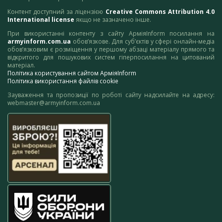
Контент доступний за ліцензією
Creative Commons Attribution 4.0
International license
якщо не зазначено інше.
При використанні контенту з сайту АрміяInform посилання на
armyinform.com.ua
обов’язкове. Для суб’єктів у сфері онлайн-медіа
обов’язковим є розміщення у першому абзаці матеріалу прямого та
відкритого для пошукових систем гіперпосилання на цитований
матеріал.
Політика користування сайтом АрміяInform
Політика використання файлів cookie
Зауваження та пропозиції по роботі сайту надсилайте на адресу:
webmaster@armyinform.com.ua