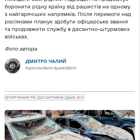
боронити рідну країну від рашистів на одному
з найгарячіших напрямків. Після перемоги над
росіянами планує здобути офіцерське звання
та продовжити службу в десантно-штурмових
військах.
Фото автора
ДМИТРО ЧАЛИЙ
Кореспондент АрміяInform
ВТОРГНЕННЯ РФ
ДЕСАНТНИКИ
ДШВ ЗСУ