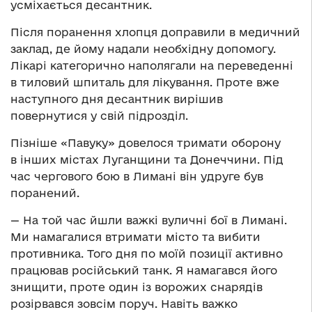
усміхається десантник.
Після поранення хлопця доправили в медичний
заклад, де йому надали необхідну допомогу.
Лікарі категорично наполягали на переведенні
в тиловий шпиталь для лікування. Проте вже
наступного дня десантник вирішив
повернутися у свій підрозділ.
Пізніше «Павуку» довелося тримати оборону
в інших містах Луганщини та Донеччини. Під
час чергового бою в Лимані він удруге був
поранений.
— На той час йшли важкі вуличні бої в Лимані.
Ми намагалися втримати місто та вибити
противника. Того дня по моїй позиції активно
працював російський танк. Я намагався його
знищити, проте один із ворожих снарядів
розірвався зовсім поруч. Навіть важко