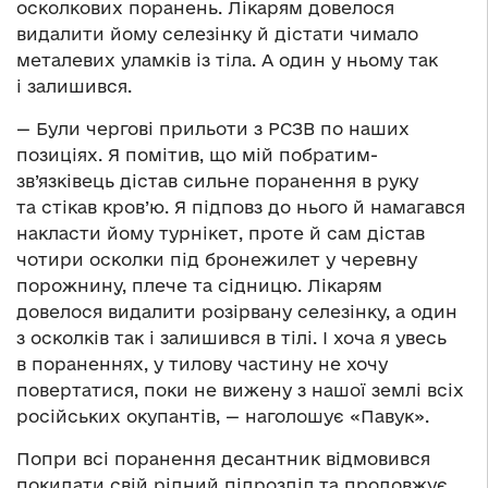
осколкових поранень. Лікарям довелося
видалити йому селезінку й дістати чимало
металевих уламків із тіла. А один у ньому так
і залишився.
— Були чергові прильоти з РСЗВ по наших
позиціях. Я помітив, що мій побратим-
зв’язківець дістав сильне поранення в руку
та стікав кров’ю. Я підповз до нього й намагався
накласти йому турнікет, проте й сам дістав
чотири осколки під бронежилет у черевну
порожнину, плече та сідницю. Лікарям
довелося видалити розірвану селезінку, а один
з осколків так і залишився в тілі. І хоча я увесь
в пораненнях, у тилову частину не хочу
повертатися, поки не вижену з нашої землі всіх
російських окупантів, — наголошує «Павук».
Попри всі поранення десантник відмовився
покидати свій рідний підрозділ та продовжує