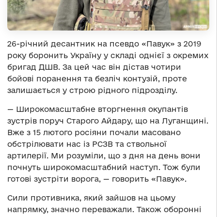
26-річний десантник на псевдо «Павук» з 2019
року боронить Україну у складі однієї з окремих
бригад ДШВ. За цей час він дістав чотири
бойові поранення та безліч контузій, проте
залишається у строю рідного підрозділу.
— Широкомасштабне вторгнення окупантів
зустрів поруч Старого Айдару, що на Луганщині.
Вже з 15 лютого росіяни почали масовано
обстрілювати нас із РСЗВ та ствольної
артилерії. Ми розуміли, що з дня на день вони
почнуть широкомасштабний наступ. Тож були
готові зустріти ворога, — говорить «Павук».
Сили противника, який зайшов на цьому
напрямку, значно переважали. Також оборонні