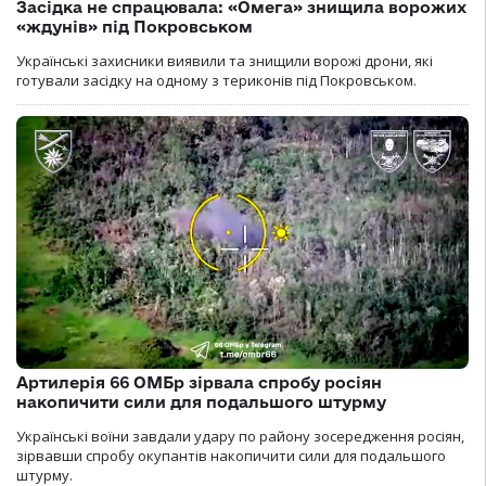
Засідка не спрацювала: «Омега» знищила ворожих
«ждунів» під Покровськом
Українські захисники виявили та знищили ворожі дрони, які
готували засідку на одному з териконів під Покровськом.
Артилерія 66 ОМБр зірвала спробу росіян
накопичити сили для подальшого штурму
Українські воїни завдали удару по району зосередження росіян,
зірвавши спробу окупантів накопичити сили для подальшого
штурму.