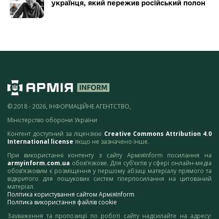
українця, який пережив російський полон
© 2018 - 2026, ІНФОРМАЦІЙНЕ АГЕНТСТВО,
Міністерство оборони України
Контент доступний за ліцензією
Creative Commons Attribution 4.0
International license
якщо не зазначено інше.
При використанні контенту з сайту АрміяInform посилання на
armyinform.com.ua
обов’язкове. Для суб’єктів у сфері онлайн-медіа
обов’язковим є розміщення у першому абзаці матеріалу прямого та
відкритого для пошукових систем гіперпосилання на цитований
матеріал.
Політика користування сайтом АрміяInform
Політика використання файлів cookie
Зауваження та пропозиції по роботі сайту надсилайте на адресу: