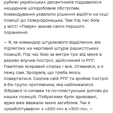
рубежі українських десантників піддавалися
нещадним цілодобовим обстрілам.
Командування ухвалило рішення відійти на інші
позиції до Сєвєродонецька. Там під час боїв
у місті «Павук» зазнав свого першого
поранення.
— Я, як командир штурмового відділення, вів
підлеглих на черговий штурм рашистських
позицій. Під час бою за метри три від мене в
дерево влучив постріл, здійснений із РПГ.
Пам’ятаю яскравий спалах і все. Отямився, а я
лежу сам. Зрозумів, що треба якось
повертатися. Схопив свій РПГ та зробив постріл
в бік групи противника, яка наближалися.
Зібрався із силами та по-пластунськи доповз до
наших позицій. Побратими були здивовані,
адже вже вважали мене загиблим. Так я
«реабілітувався» з «200-го» в «300-го», —