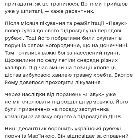
пригадати, як це трапилося. До тями прийшов
уже у шпиталі, — каже десантник.
Після місяця лікування та реабілітації «Павук»
повернувся до свого підрозділу на передові
рубежі. Тоді його побратими били окупантів
поруч із селом Богородичне, що на Донеччині.
Там точилися важкі бої за населений пункт.
Щохвилини по селу летіли снаряди різних
калібрів. Під час зміни на позиції хлопець
дістав вибуховою хвилею травму хребта. Вкотре
йому довелося проходити лікування.
Через наслідки від поранень «Павук» уже
не міг очолювати підрозділ штурмовиків. Його
були призначено на посаду заступника
командира зв’язку одного з підрозділів ДШВ.
Нині десантник боронить українські рубежі
поруч із Мар’їнкою. Він відповідає за справний