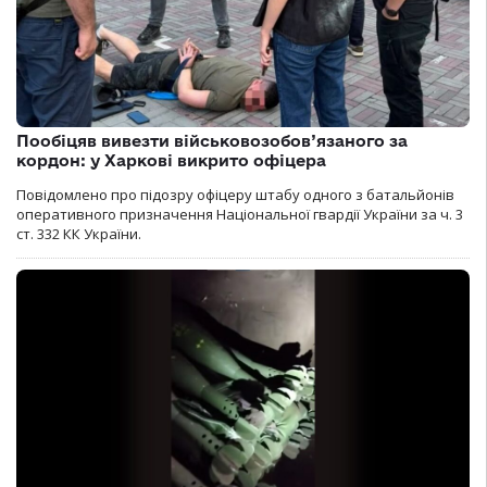
Пообіцяв вивезти військовозобов’язаного за
кордон: у Харкові викрито офіцера
Повідомлено про підозру офіцеру штабу одного з батальйонів
оперативного призначення Національної гвардії України за ч. 3
ст. 332 КК України.