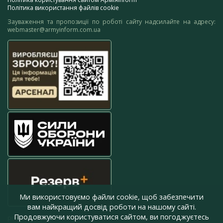
Політика використання файлів cookie
Зауваження та пропозиції по роботі сайту надсилайте на адресу:
webmaster@armyinform.com.ua
Ми використовуємо файли cookie, щоб забезпечити
вам найкращий досвід роботи на нашому сайті.
Продовжуючи користуватися сайтом, ви погоджуєтесь
press@armyinform.com.ua