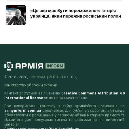
«Це зло має бути переможене»: історія
українця, який пережив російський полон
© 2018 - 2026, ІНФОРМАЦІЙНЕ АГЕНТСТВО,
Міністерство оборони України
Контент доступний за ліцензією
Creative Commons Attribution 4.0
International license
якщо не зазначено інше.
При використанні контенту з сайту АрміяInform посилання на
armyinform.com.ua
обов’язкове. Для суб’єктів у сфері онлайн-медіа
обов’язковим є розміщення у першому абзаці матеріалу прямого та
відкритого для пошукових систем гіперпосилання на цитований
матеріал.
Політика користування сайтом АрміяInform