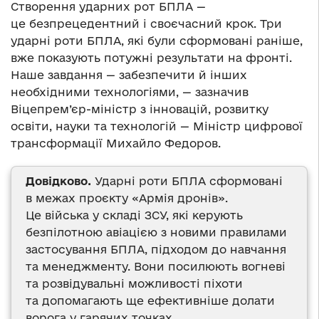
Створення ударних рот БПЛА —
це безпрецедентний і своєчасний крок. Три
ударні роти БПЛА, які були сформовані раніше,
вже показують потужні результати на фронті.
Наше завдання — забезпечити й інших
необхідними технологіями, — зазначив
Віцепрем’єр-міністр з інновацій, розвитку
освіти, науки та технологій — Міністр цифрової
трансформації Михайло Федоров.
Довідково.
Ударні роти БПЛА сформовані
в межах проєкту «Армія дронів».
Це війська у складі ЗСУ, які керують
безпілотною авіацією з новими правилами
застосування БПЛА, підходом до навчання
та менеджменту. Вони посилюють вогневі
та розвідувальні можливості піхоти
та допомагають ще ефективніше долати
ворога у гарячих точках.