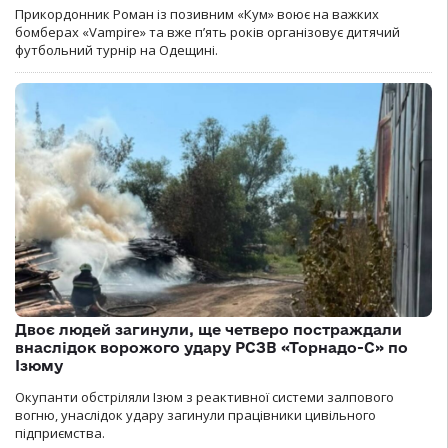
Прикордонник Роман із позивним «Кум» воює на важких
бомберах «Vampire» та вже п’ять років організовує дитячий
футбольний турнір на Одещині.
Двоє людей загинули, ще четверо постраждали
внаслідок ворожого удару РСЗВ «Торнадо-С» по
Ізюму
Окупанти обстріляли Ізюм з реактивної системи залпового
вогню, унаслідок удару загинули працівники цивільного
підприємства.