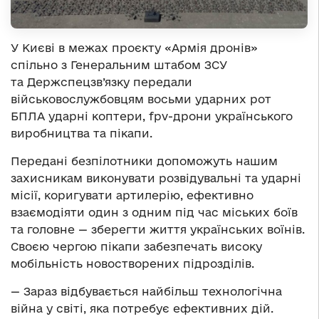
У Києві в межах проєкту «Армія дронів»
спільно з Генеральним штабом ЗСУ
та Держспецзв’язку передали
військовослужбовцям восьми ударних рот
БПЛА ударні коптери, fpv-дрони українського
виробництва та пікапи.
Передані безпілотники допоможуть нашим
захисникам виконувати розвідувальні та ударні
місії, коригувати артилерію, ефективно
взаємодіяти один з одним під час міських боїв
та головне — зберегти життя українських воїнів.
Своєю чергою пікапи забезпечать високу
мобільність новостворених підрозділів.
— Зараз відбувається найбільш технологічна
війна у світі, яка потребує ефективних дій.