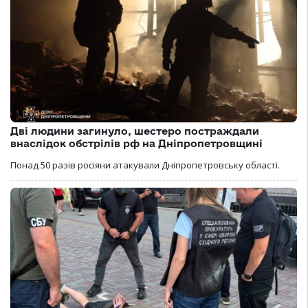
Дві людини загинуло, шестеро постраждали
внаслідок обстрілів рф на Дніпропетровщині
Понад 50 разів росіяни атакували Дніпропетровську області.