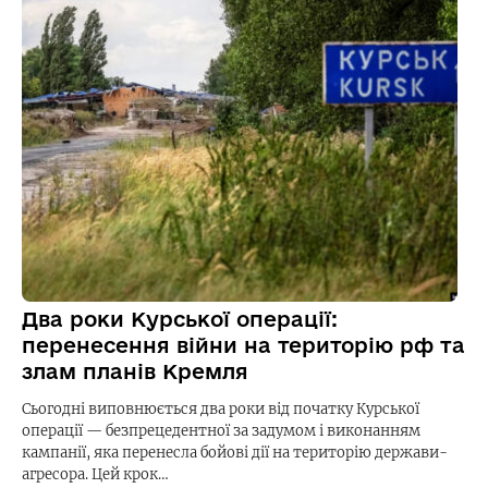
Два роки Курської операції:
перенесення війни на територію рф та
злам планів Кремля
Сьогодні виповнюється два роки від початку Курської
операції — безпрецедентної за задумом і виконанням
кампанії, яка перенесла бойові дії на територію держави-
агресора. Цей крок…