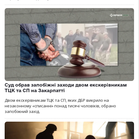
Суд обрав запобіжні заходи двом екскерівникам
ТЦК та СП на Закарпатті
Двом екскерівникам ТЦК та СП, яких ДБР викрило на
незаконному «списанні» понад тисячі чоловіків, обрано
запобіжний захід.