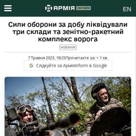
EN
Сили оборони за добу ліквідували
три склади та зенітно-ракетний
комплекс ворога
НОВИНИ
7 Травня 2023, 18:25
Прочитаєте за:
< 1
хв.
Слідкуйте за АрміяInform в Google