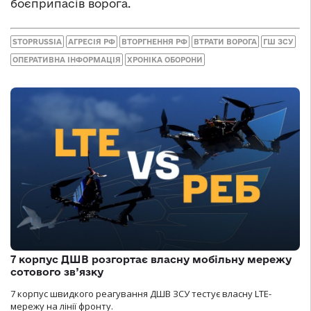
боєприпасів ворога.
STOPRUSSIA
АГРЕСІЯ РФ
ВТОРГНЕННЯ РФ
ВТРАТИ ВОРОГА
ГШ ЗСУ
ОПЕРАТИВНА ІНФОРМАЦІЯ
ХРОНІКА ОБОРОНИ
7 корпус ДШВ розгортає власну мобільну мережу
сотового зв’язку
7 корпус швидкого реагування ДШВ ЗСУ тестує власну LTE-
мережу на лінії фронту.