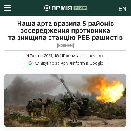
EN
Наша арта вразила 5 районів
зосередження противника
та знищила станцію РЕБ рашистів
НОВИНИ
4 Травня 2023, 18:41
Прочитаєте за:
< 1
хв.
Слідкуйте за АрміяInform в Google