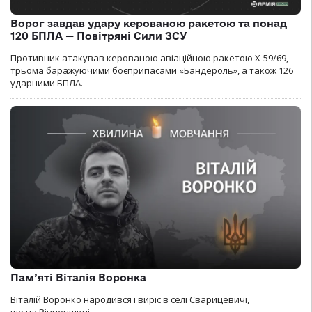
Ворог завдав удару керованою ракетою та понад
120 БПЛА — Повітряні Сили ЗСУ
Противник атакував керованою авіаційною ракетою Х-59/69,
трьома баражуючими боєприпасами «Бандероль», а також 126
ударними БПЛА.
Пам’яті Віталія Воронка
Віталій Воронко народився і виріс в селі Сварицевичі,