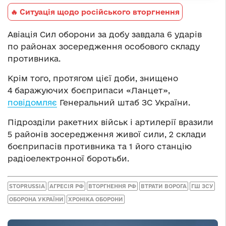
🔥 Ситуація щодо російського вторгнення
Авіація Сил оборони за добу завдала 6 ударів
по районах зосередження особового складу
противника.
Крім того, протягом цієї доби, знищено
4 баражуючих боєприпаси «Ланцет»,
повідомляє
Генеральний штаб ЗС України.
Підрозділи ракетних військ і артилерії вразили
5 районів зосередження живої сили, 2 склади
боєприпасів противника та 1 його станцію
радіоелектронної боротьби.
STOPRUSSIA
АГРЕСІЯ РФ
ВТОРГНЕННЯ РФ
ВТРАТИ ВОРОГА
ГШ ЗСУ
ОБОРОНА УКРАЇНИ
ХРОНІКА ОБОРОНИ