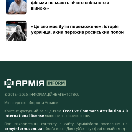
фільми не мають нічого спільного з
війною»
«Це зло має бути переможене»: історія
українця, який пережив російський полон
© 2018 - 2026, ІНФОРМАЦІЙНЕ АГЕНТСТВО,
Міністерство оборони України
Контент доступний за ліцензією
Creative Commons Attribution 4.0
International license
якщо не зазначено інше.
При використанні контенту з сайту АрміяInform посилання на
armyinform.com.ua
обов’язкове. Для суб’єктів у сфері онлайн-медіа