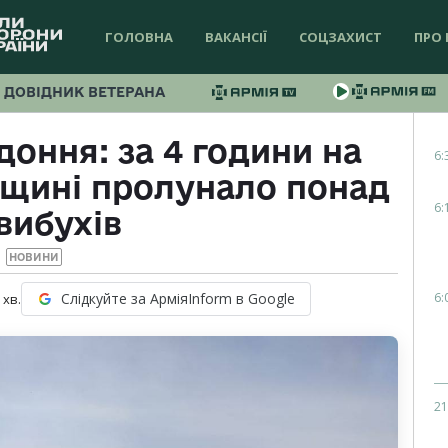
ГОЛОВНА
ВАКАНСІЇ
СОЦЗАХИСТ
ПРО 
ДОВІДНИК ВЕТЕРАНА
оння: за 4 години на
6:
вщині пролунало понад
6:
вибухів
НОВИНИ
6:
Слідкуйте за АрміяInform в Google
хв.
21