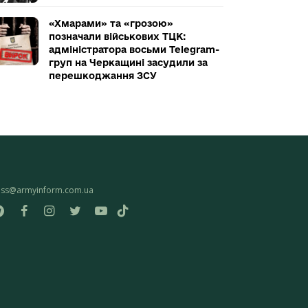
«Хмарами» та «грозою»
позначали військових ТЦК:
адміністратора восьми Telegram-
груп на Черкащині засудили за
перешкоджання ЗСУ
ess@armyinform.com.ua