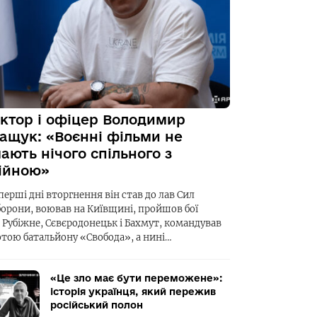
ктор і офіцер Володимир
ащук: «Воєнні фільми не
ають нічого спільного з
ійною»
перші дні вторгнення він став до лав Сил
борони, воював на Київщині, пройшов бої
а Рубіжне, Сєвєродонецьк і Бахмут, командував
отою батальйону «Свобода», а нині…
«Це зло має бути переможене»:
історія українця, який пережив
російський полон