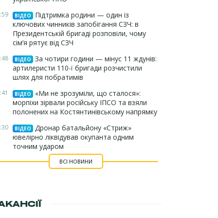
:59
Підтримка родини — один із
ВІДЕО
ключових чинників запобігання СЗЧ: в
Президентській бригаді розповіли, чому
сім’я рятує від СЗЧ
:48
За чотири години — мінус 11 ждунів:
ВІДЕО
артилеристи 110-ї бригади розчистили
шлях для побратимів
:41
«Ми не зрозуміли, що сталося»:
ВІДЕО
морпіхи зірвали російську ІПСО та взяли
полонених на Костянтинівському напрямку
:30
Дронар батальйону «Стриж»
ВІДЕО
ювелірно ліквідував окупанта одним
точним ударом
ВСІ НОВИНИ
АКАНСІЇ