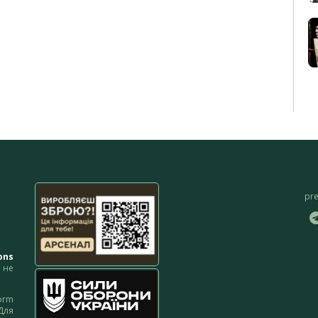
pr
ons
не
orm
Для