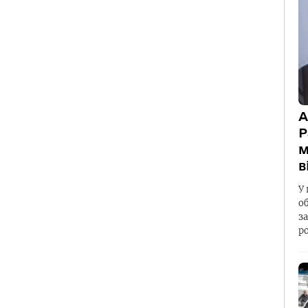
А
Р
м
в
У 
о
з
р