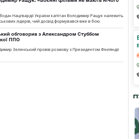
одимир Ращук: «Воєнні фільми не мають нічого
»
бода» Нацгвардії України капітан Володимир Ращук належить
ськових лідерів, чий досвід формувався вже в бою.
кий обговорив з Александром Стуббом
ької ППО
димир Зеленський провів розмову з Президентом Фінляндії
П