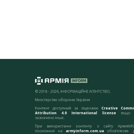
© 2018 - 2026, ІНФОРМАЦІЙНЕ АГЕНТСТВО,
Міністерство оборони України
Контент доступний за ліцензією
Creative Comm
Attribution 4.0 International license
якщо 
зазначено інше.
При використанні контенту з сайту АрміяInf
посилання на
armyinform.com.ua
обов’язкове. 