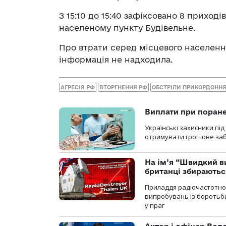
З 15:10 до 15:40 зафіксовано 8 приходів
населеному пункту Будівельне.
Про втрати серед місцевого населен
інформація не надходила.
АГРЕСІЯ РФ
ВТОРГНЕННЯ РФ
ОБСТРІЛИ ПРИКОРДОНН
Виплати при поране
Українські захисники пі
отримувати грошове заб
На ім’я “Швидкий в
британці збираютьс
Приладдя радіочастотної 
випробувань із боротьби
у праг