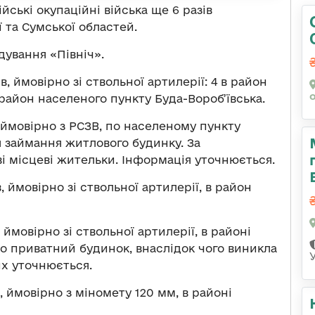
сійські окупаційні війська ще 6 разів
 та Сумської областей.
ування «Північ».
в, ймовірно зі ствольної артилерії: 4 в район
 район населеного пункту Буда-Вороб’ївська.
д, ймовірно з РСЗВ, по населеному пункту
я займання житлового будинку. За
 місцеві жительки. Інформація уточнюється.
в, ймовірно зі ствольної артилерії, в район
, ймовірно зі ствольної артилерії, в районі
о приватний будинок, внаслідок чого виникла
х уточнюється.
, ймовірно з міномету 120 мм, в районі