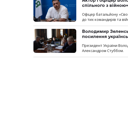
Актор і офіцер Вол
спільного з війною
Офіцер батальйону «Сво
до тих командирів та вій
Володимир Зеленсь
посилення українс
Президент України Воло
Александром Стуббом.