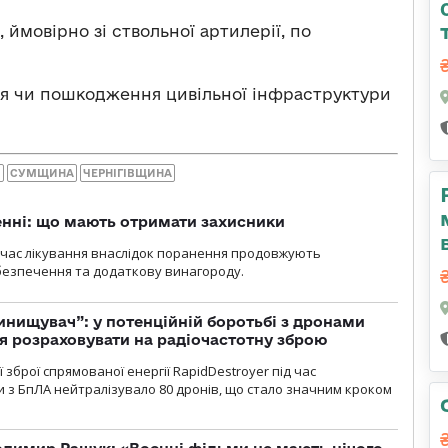
, ймовірно зі ствольної артилерії, по
ня чи пошкодження цивільної інфраструктури
Я
СУМЩИНА
ЧЕРНІГІВЩИНА
нні: що мають отримати захисники
д час лікування внаслідок поранення продовжують
езпечення та додаткову винагороду.
инищувач”: у потенційній боротьбі з дронами
я розраховувати на радіочастотну зброю
зброї спрямованої енергії RapidDestroyer під час
 з БпЛА нейтралізувало 80 дронів, що стало значним кроком