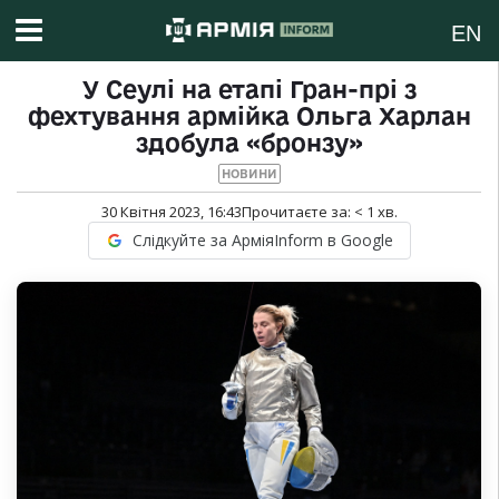
EN
У Сеулі на етапі Гран-прі з
фехтування армійка Ольга Харлан
здобула «бронзу»
НОВИНИ
30 Квітня 2023, 16:43
Прочитаєте за:
< 1
хв.
Слідкуйте за АрміяInform в Google