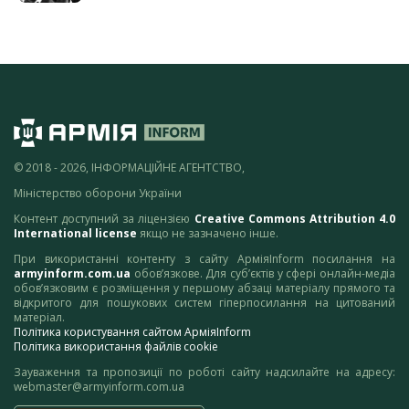
© 2018 - 2026, ІНФОРМАЦІЙНЕ АГЕНТСТВО,
Міністерство оборони України
Контент доступний за ліцензією
Creative Commons Attribution 4.0
International license
якщо не зазначено інше.
При використанні контенту з сайту АрміяInform посилання на
armyinform.com.ua
обов’язкове. Для суб’єктів у сфері онлайн-медіа
обов’язковим є розміщення у першому абзаці матеріалу прямого та
відкритого для пошукових систем гіперпосилання на цитований
матеріал.
Політика користування сайтом АрміяInform
Політика використання файлів cookie
Зауваження та пропозиції по роботі сайту надсилайте на адресу:
webmaster@armyinform.com.ua