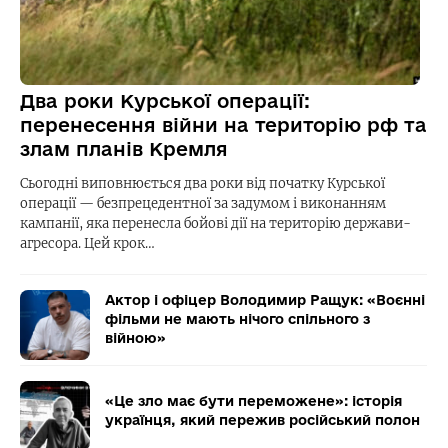
Два роки Курської операції:
перенесення війни на територію рф та
злам планів Кремля
Сьогодні виповнюється два роки від початку Курської
операції — безпрецедентної за задумом і виконанням
кампанії, яка перенесла бойові дії на територію держави-
агресора. Цей крок…
Актор і офіцер Володимир Ращук: «Воєнні
фільми не мають нічого спільного з
війною»
«Це зло має бути переможене»: історія
українця, який пережив російський полон