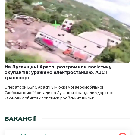
На Луганщині Apachi розгромили логістику
окупантів: уражено електростанцію, АЗС і
транспорт
Оператори ББпС Apachi 81-ї окремої аеромобільної
Слобожанської бригади на Луганщині завдали ударів по
ключових об’єктах логістики російських військ.
ВАКАНСІЇ