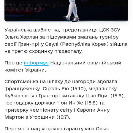
Українська шаблістка, представниця ЦСК ЗСУ
Ольга Харлан за підсумками змагань турніру
серії Гран-прі у Сеулі (Республіка Корея) зійшла
на третю сходинку п’єдесталу.
Про це
інформує
Національний олімпійський
комітет України.
Спортсменка на шляху до нагороди здолала
француженку Сір’єль Рю (15:10), медалістку
Кубків світу і Гран-прі китаянку Шао Яци (15:6),
господарку доріжки Чон Ин Хе (15:8) та
призерку чемпіонату світу і Європи Анну
Мартон з Угорщини (15:7).
Перемога над угоркою гарантувала Ользі