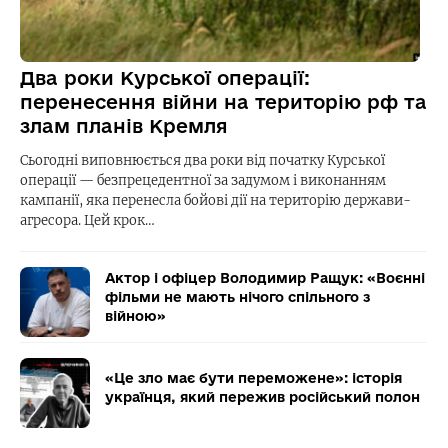
Два роки Курської операції:
перенесення війни на територію рф та
злам планів Кремля
Сьогодні виповнюється два роки від початку Курської
операції — безпрецедентної за задумом і виконанням
кампанії, яка перенесла бойові дії на територію держави-
агресора. Цей крок…
Актор і офіцер Володимир Ращук: «Воєнні
фільми не мають нічого спільного з
війною»
«Це зло має бути переможене»: історія
українця, який пережив російський полон