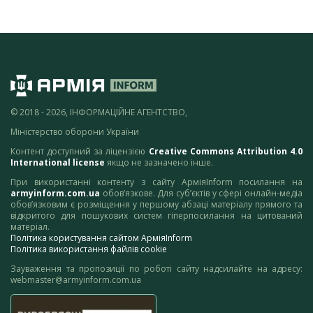
© 2018 - 2026, ІНФОРМАЦІЙНЕ АГЕНТСТВО,
Міністерство оборони України
Контент доступний за ліцензією
Creative Commons Attribution 4.0
International license
якщо не зазначено інше.
При використанні контенту з сайту АрміяInform посилання на
armyinform.com.ua
обов’язкове. Для суб’єктів у сфері онлайн-медіа
обов’язковим є розміщення у першому абзаці матеріалу прямого та
відкритого для пошукових систем гіперпосилання на цитований
матеріал.
Політика користування сайтом АрміяInform
Політика використання файлів cookie
Зауваження та пропозиції по роботі сайту надсилайте на адресу:
webmaster@armyinform.com.ua