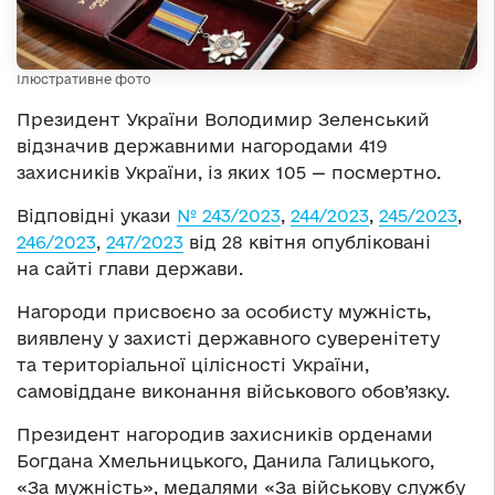
Ілюстративне фото
Президент України Володимир Зеленський
відзначив державними нагородами 419
захисників України, із яких 105 — посмертно.
Відповідні укази
№ 243/2023
,
244/2023
,
245/2023
,
246/2023
,
247/2023
від 28 квітня опубліковані
на сайті глави держави.
Нагороди присвоєно за особисту мужність,
виявлену у захисті державного суверенітету
та територіальної цілісності України,
самовіддане виконання військового обов’язку.
Президент нагородив захисників орденами
Богдана Хмельницького, Данила Галицького,
«За мужність», медалями «За військову службу