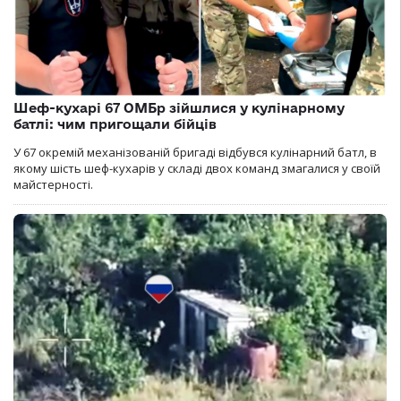
Шеф-кухарі 67 ОМБр зійшлися у кулінарному
батлі: чим пригощали бійців
У 67 окремій механізованій бригаді відбувся кулінарний батл, в
якому шість шеф-кухарів у складі двох команд змагалися у своїй
майстерності.