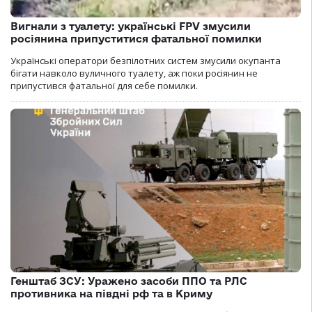
Вигнали з туалету: українські FPV змусили
росіянина припуститися фатальної помилки
Українські оператори безпілотних систем змусили окупанта
бігати навколо вуличного туалету, аж поки росіянин не
припустився фатальної для себе помилки.
Генштаб ЗСУ: Уражено засоби ППО та РЛС
противника на півдні рф та в Криму