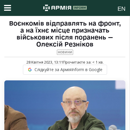
EN
Воєнкомів відправлять на фронт,
а на їхнє місце призначать
військових після поранень —
Олексій Резніков
НОВИНИ
28 Квітня 2023, 13:11
Прочитаєте за:
< 1
хв.
Слідкуйте за АрміяInform в Google