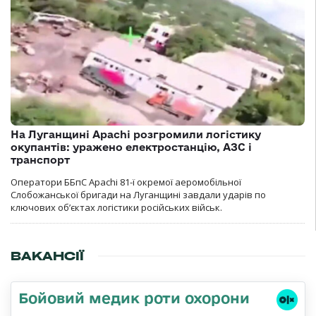
На Луганщині Apachi розгромили логістику
окупантів: уражено електростанцію, АЗС і
транспорт
Оператори ББпС Apachi 81-ї окремої аеромобільної
Слобожанської бригади на Луганщині завдали ударів по
ключових об’єктах логістики російських військ.
ВАКАНСІЇ
Бойовий медик роти охорони