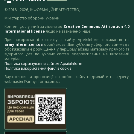
© 2018 - 2026, ІНФОРМАЦІЙНЕ АГЕНТСТВО,
Міністерство оборони України
Контент доступний за ліцензією
Creative Commons Attribution 4.0
International license
якщо не зазначено інше.
При використанні контенту з сайту АрміяInform посилання на
armyinform.com.ua
обов’язкове. Для суб’єктів у сфері онлайн-медіа
обов’язковим є розміщення у першому абзаці матеріалу прямого та
відкритого для пошукових систем гіперпосилання на цитований
матеріал.
Політика користування сайтом АрміяInform
Політика використання файлів cookie
Зауваження та пропозиції по роботі сайту надсилайте на адресу:
webmaster@armyinform.com.ua