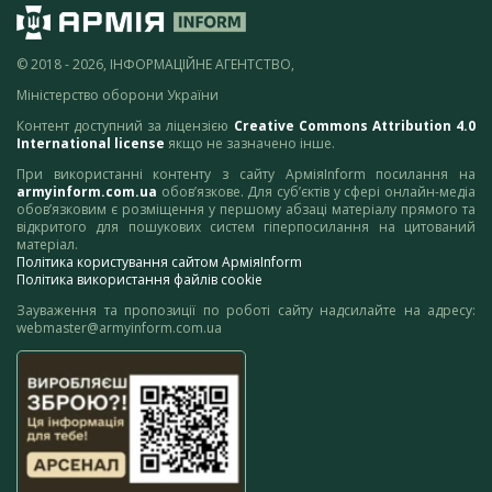
© 2018 - 2026, ІНФОРМАЦІЙНЕ АГЕНТСТВО,
Міністерство оборони України
Контент доступний за ліцензією
Creative Commons Attribution 4.0
International license
якщо не зазначено інше.
При використанні контенту з сайту АрміяInform посилання на
armyinform.com.ua
обов’язкове. Для суб’єктів у сфері онлайн-медіа
обов’язковим є розміщення у першому абзаці матеріалу прямого та
відкритого для пошукових систем гіперпосилання на цитований
матеріал.
Політика користування сайтом АрміяInform
Політика використання файлів cookie
Зауваження та пропозиції по роботі сайту надсилайте на адресу:
webmaster@armyinform.com.ua