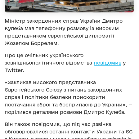
Міністр закордонних справ України Дмитро
Кулеба мав телефонну розмову із Високим
представником європейської дипломатії
Жозепом Боррелем.
Про це очільник українського
зовнішньополітичного відомства
повідомив
у
Twitter.
«Закликав Високого представника
Європейського Союзу з питань закордонних
справ і політики безпеки прискорити
постачання зброї та боєприпасів до України», —
поділився деталями розмови Дмитро Кулеба.
Він також повідомив, що під час дзвінка
обговорювалися останні контакти України та ЄС
з Китаєм, а також шляхи поглиблення зв’язків із