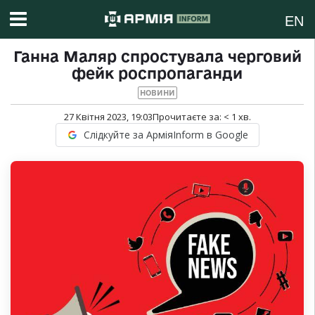
EN
Ганна Маляр спростувала черговий
фейк роспропаганди
НОВИНИ
27 Квітня 2023, 19:03
Прочитаєте за:
< 1
хв.
Слідкуйте за АрміяInform в Google