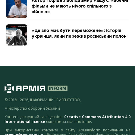
Актор і офіцер Володимир Ращук: «Воєнні
фільми не мають нічого спільного з
війною»
«Це зло має бути переможене»: історія
українця, який пережив російський полон
© 2018 - 2026, ІНФОРМАЦІЙНЕ АГЕНТСТВО,
Міністерство оборони України
Контент доступний за ліцензією
Creative Commons Attribution 4.0
International license
якщо не зазначено інше.
При використанні контенту з сайту АрміяInform посилання на
armyinform.com.ua
обов’язкове. Для суб’єктів у сфері онлайн-медіа