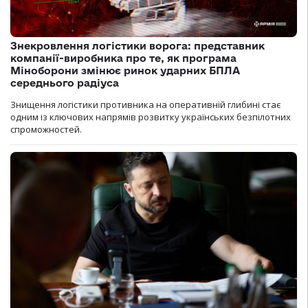
Знекровлення логістики ворога: представник
компанії-виробника про те, як програма
Міноборони змінює ринок ударних БПЛА
середнього радіуса
Знищення логістики противника на оперативній глибині стає
одним із ключових напрямів розвитку українських безпілотних
спроможностей.