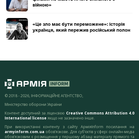
війною»
«Це зло має бути переможене»: історія
українця, який пережив російський полон
© 2018 - 2026, ІНФОРМАЦІЙНЕ АГЕНТСТВО,
Міністерство оборони України
Контент доступний за ліцензією
Creative Commons Attribution 4.0
International license
якщо не зазначено інше.
При використанні контенту з сайту АрміяInform посилання на
armyinform.com.ua
обов’язкове. Для суб’єктів у сфері онлайн-медіа
обов’язковим є розміщення у першому абзаці матеріалу прямого та