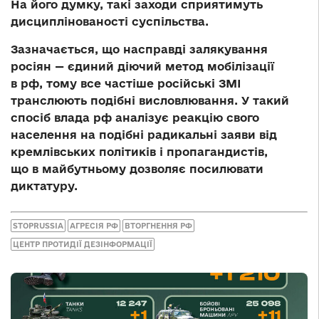
На його думку, такі заходи сприятимуть
дисциплінованості суспільства.
Зазначається, що насправді залякування
росіян — єдиний діючий метод мобілізації
в рф, тому все частіше російські ЗМІ
транслюють подібні висловлювання. У такий
спосіб влада рф аналізує реакцію свого
населення на подібні радикальні заяви від
кремлівських політиків і пропагандистів,
що в майбутньому дозволяє посилювати
диктатуру.
STOPRUSSIA
АГРЕСІЯ РФ
ВТОРГНЕННЯ РФ
ЦЕНТР ПРОТИДІЇ ДЕЗІНФОРМАЦІЇ