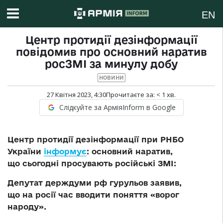
EN
Центр протидії дезінформації
повідомив про основний наратив
росЗМІ за минулу добу
НОВИНИ
27 Квітня 2023, 4:30
Прочитаєте за:
< 1
хв.
Слідкуйте за АрміяInform в Google
Центр протидії дезінформації при РНБО
України
інформує
: основний наратив,
що сьогодні просувають російські ЗМІ:
Депутат держдуми рф гурульов заявив,
що на росії час вводити поняття «ворог
народу».