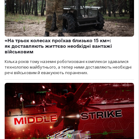
«На трьох колесах проїхав близько 15 км»:
як доставляють життєво необхідні вантажі
військовим
Кілька років тому наземні роботизовані комплекси здавалися
технологією майбутнього, а тепер ними доставляють необхідні
речі військовим й евакуюють поранених.