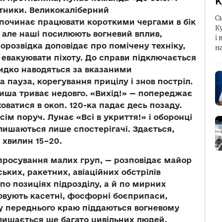
К
тники. Великокаліберний
С
починає працювати короткими чергами в бік
К
, але наші посилюють вогневий вплив,
і 
ророзвідка доповідає про помічену техніку,
н
 евакуювати піхоту. До справи підключається
идко наводяться за вказаними
 пауза, корегування прицілу і знов постріл.
 тиша триває недовго. «Вихід!» — попереджає
сховатися в окоп. 120-ка падає десь позаду.
сім поруч. Лунає «Всі в укриття!» і оборонці
алишаються лише спостерігачі. Здається,
 хвилин 15–20.
просування малих груп, — розповідає майор
ьких, ракетних, авіаційних обстрілів
 по позиціях підрозділу, а й по мирних
овують касетні, фосфорні боєприпаси,
зу переднього краю піддаються вогневому
лишається ще багато цивільних людей,