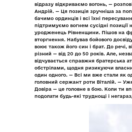
відразу відкриваємо вогонь, — розп
Андрій. — Ця позиція зручніша за поп
бачимо ординців і всі їхні пересуванн
підтримуємо вогнем сусідні позиції 
уродженець Рівненщини. Пішов на ф
вторгнення. Набував бойового досвід
воює також його син і брат. До речі,
різний — від 20 до 50 років. Але, нез
відчувається справжня братерська а
обстрілами, щодня ризикуючи власн
один одного. — Всі ми вже стали як 
головний сержант роти Віталій. — Уж
Довіра — це головне в бою. Коли ти 
подолати будь-які труднощі і негараз