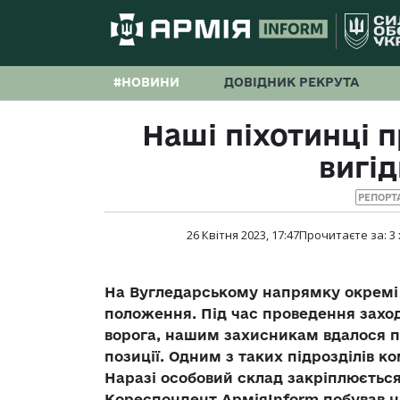
#НОВИНИ
ДОВІДНИК РЕКРУТА
Наші піхотинці 
вигід
РЕПОРТ
26 Квітня 2023, 17:47
Прочитаєте за:
3
На Вугледарському напрямку окремі 
положення. Під час проведення заход
ворога, нашим захисникам вдалося пр
позиції. Одним з таких підрозділів к
Наразі особовий склад закріплюється 
Кореспондент АрміяInform побував на