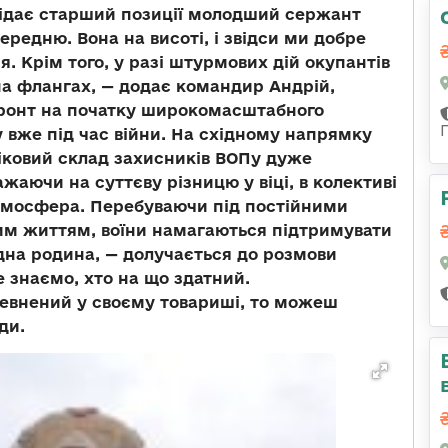
овідає старший позиції молодший сержант
ередню. Вона на висоті, і звідси ми добре
я. Крім того, у разі штурмових дій окупантів
на флангах, — додає командир Андрій,
ронт на початку широкомасштабного
у вже під час війни. На східному напрямку
 віковий склад захисників ВОПу дуже
важаючи на суттєву різницю у віці, в колективі
тмосфера. Перебуваючи під постійними
им життям, воїни намагаються підтримувати
одна родина, — долучається до розмови
е знаємо, хто на що здатний.
впевнений у своєму товариші, то можеш
ди.