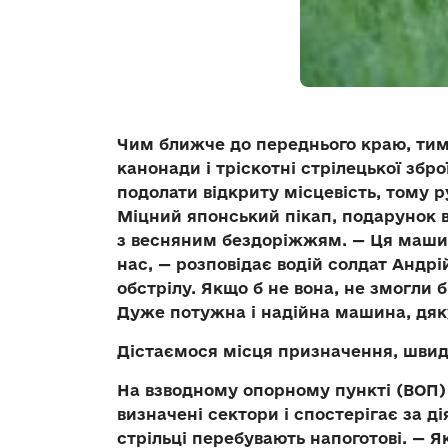
Чим ближче до переднього краю, тим
канонади і тріскотні стрілецької збр
подолати відкриту місцевість, тому 
Міцний японський пікап, подарунок в
з весняним бездоріжжям. — Ця маши
нас, — розповідає водій солдат Андрі
обстрілу. Якщо б не вона, не змогли 
Дуже потужна і надійна машина, дя
Дістаємося місця призначення, швид
На взводному опорному пункті (ВОП)
визначені сектори і спостерігає за д
стрільці перебувають напоготові. — Я