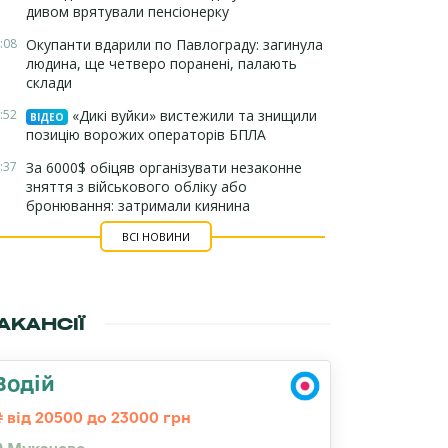
дивом врятували пенсіонерку
:08
Окупанти вдарили по Павлограду: загинула
людина, ще четверо поранені, палають
склади
:52
«Дикі вуйки» вистежили та знищили
ВІДЕО
позицію ворожих операторів БПЛА
:37
За 6000$ обіцяв організувати незаконне
зняття з військового обліку або
бронювання: затримали киянина
ВСІ НОВИНИ
АКАНСІЇ
Водій
від 20500 до 23000 грн