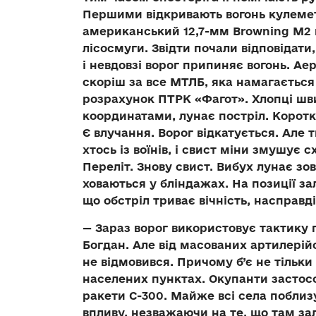
Першими відкривають вогонь кулеме
американський 12,7-мм Browning M2 
лісосмуги. Звідти почали відповідати
і невдовзі ворог припиняє вогонь. Ае
скоріш за все МТЛБ, яка намагається
розрахунок ПТРК «Фагот». Хлопці шв
координатами, лунає постріл. Коротка
Є влучання. Ворог відкатується. Але
хтось із воїнів, і свист міни змушує 
Переліт. Знову свист. Вибух лунає зов
ховаються у бліндажах. На позиції з
що обстріл триває вічність, насправді
— Зараз ворог використовує тактику 
Богдан. Але від масованих артилерійс
не відмовився. Причому б’є не тільки
населених пунктах. Окупанти застос
ракети С-300. Майже всі села побли
впливу, незважаючи на те, що там за