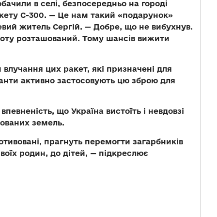
бачили в селі, безпосередньо на городі
акету С-300. — Це нам такий «подарунок»
евий житель Сергій. — Добре, що не вибухнув.
льоту розташований. Тому шансів вижити
и влучання цих ракет, які призначені для
панти активно застосовують цю зброю для
певненість, що Україна вистоїть і невдовзі
пованих земель.
мотивовані, прагнуть перемогти загарбників
воїх родин, до дітей, — підкреслює