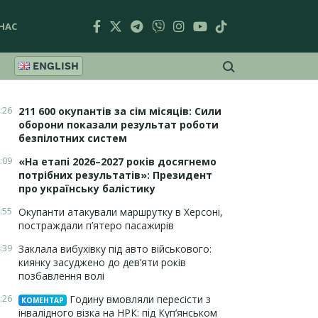
НАС
ENGLISH
:26
211 600 окупантів за сім місяців: Сили
оборони показали результат роботи
безпілотних систем
:09
«На етапі 2026–2027 років досягнемо
потрібних результатів»: Президент
про українську балістику
:55
Окупанти атакували маршрутку в Херсоні,
постраждали п’ятеро пасажирів
:39
Заклала вибухівку під авто військового:
киянку засуджено до дев’яти років
позбавлення волі
:26
Годину вмовляли пересісти з
КОМЕНТАР
інвалідного візка на НРК: під Куп’янськом