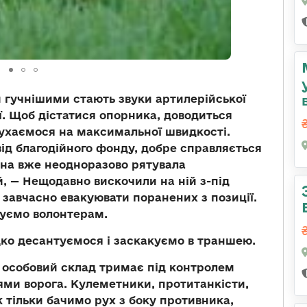
 гучнішими стають звуки артилерійської
ої. Щоб дістатися опорника, доводиться
рухаємося на максимальної швидкості.
ід благодійного фонду, добре справляється
на вже неодноразово рятувала
й, — Нещодавно вискочили на ній з-під
б завчасно евакуювати поранених з позиції.
куємо волонтерам.
ко десантуємося і заскакуємо в траншею.
 особовий склад тримає під контролем
іями ворога. Кулеметники, протитанкісти,
к тільки бачимо рух з боку противника,