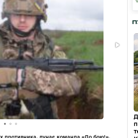
П
Д
п
т
х противника, лунає команда «До бою!».