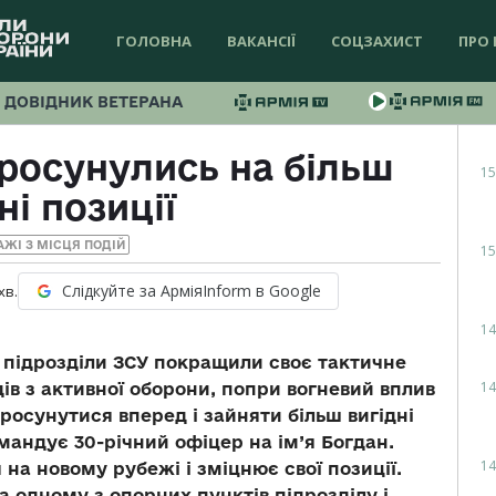
ГОЛОВНА
ВАКАНСІЇ
СОЦЗАХИСТ
ПРО 
ДОВІДНИК ВЕТЕРАНА
просунулись на більш
15
ні позиції
АЖІ З МІСЦЯ ПОДІЙ
15
Слідкуйте за АрміяInform в Google
хв.
14
підрозділи ЗСУ покращили своє тактичне
14
ів з активної оборони, попри вогневий вплив
осунутися вперед і зайняти більш вигідні
омандує 30-річний офіцер на ім’я Богдан.
14
на новому рубежі і зміцнює свої позиції.
 одному з опорних пунктів підрозділу і