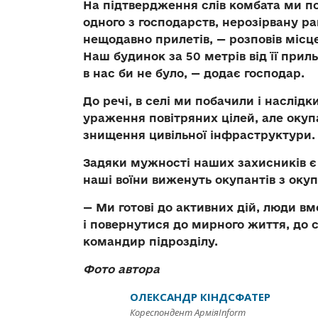
На підтвердження слів комбата ми по
одного з господарств, нерозірвану р
нещодавно прилетів, — розповів місц
Наш будинок за 50 метрів від її при
в нас би не було, — додає господар.
До речі, в селі ми побачили і наслідк
ураження повітряних цілей, але оку
знищення цивільної інфраструктури.
Задяки мужності наших захисників є в
наші воїни виженуть окупантів з оку
— Ми готові до активних дій, люди в
і повернутися до мирного життя, до с
командир підрозділу.
Фото автора
ОЛЕКСАНДР КІНДСФАТЕР
Кореспондент АрміяInform