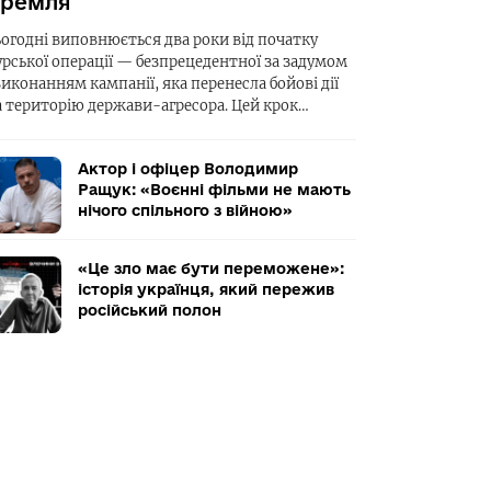
ремля
ьогодні виповнюється два роки від початку
урської операції — безпрецедентної за задумом
виконанням кампанії, яка перенесла бойові дії
а територію держави-агресора. Цей крок…
Актор і офіцер Володимир
Ращук: «Воєнні фільми не мають
нічого спільного з війною»
«Це зло має бути переможене»:
історія українця, який пережив
російський полон