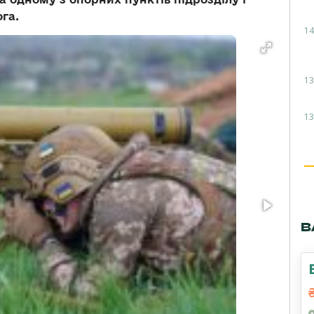
га.
14
13
13
В