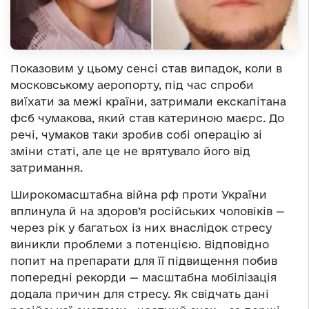
Показовим у цьому сенсі став випадок, коли в
московському аеропорту, під час спроби
виїхати за межі країни, затримали екскапітана
фсб чумакова, який став катериною маєрс. До
речі, чумаков таки зробив собі операцію зі
зміни статі, але це не врятувало його від
затримання.
Широкомасштабна війна рф проти України
вплинула й на здоров’я російських чоловіків —
через рік у багатьох із них внаслідок стресу
виникли проблеми з потенцією. Відповідно
попит на препарати для її підвищення побив
попередні рекорди — масштабна мобілізація
додала причин для стресу. Як свідчать дані