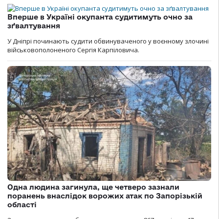
Вперше в Україні окупанта судитимуть очно за
зґвалтування
У Дніпрі починають судити обвинуваченого у воєнному злочині
військовополоненого Сергія Карпіловича.
Одна людина загинула, ще четверо зазнали
поранень внаслідок ворожих атак по Запорізькій
області