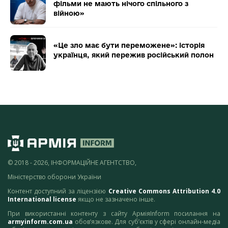
фільми не мають нічого спільного з
війною»
«Це зло має бути переможене»: історія
українця, який пережив російський полон
© 2018 - 2026, ІНФОРМАЦІЙНЕ АГЕНТСТВО,
Міністерство оборони України
Контент доступний за ліцензією
Creative Commons Attribution 4.0
International license
якщо не зазначено інше.
При використанні контенту з сайту АрміяInform посилання на
armyinform.com.ua
обов’язкове. Для суб’єктів у сфері онлайн-медіа