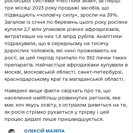
російської системи «чєстний знак», за перші
три місяці 2023 року продажі засобів, що
підвищують «чоловічу силу», зросли на 39%.
Загалом із січня по березень цього року росіяни
купили 2,7 млн упаковок різних афродизіаків,
витративши на них 1,8 млрд рублів. Аналітики
підрахували, що в середньому на тисячу
дорослих чоловіків, які нині проживають на
росії, за цей період припало по 392 пачки таких
препаратів. Найчастіше афродизіаки купували в
москві, московській області, санкт-петербурзі,
краснодарському краї та магаданській області.
Наведені вище факти свідчать про те, що
населення найбільш розвинутих регіонів, яке
має хоч якусь освіту, з острахом дивиться на те,
як росія стрімко рухається у прірву і цей
процес дедалі лише пришвидшується.
ОЛЕКСІЙ МАЗЕПА