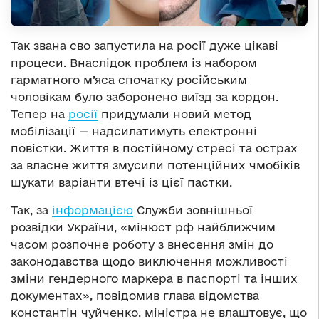
Так звана сво запустила на росії дуже цікаві
процеси. Внаслідок проблем із набором
гарматного м’яса спочатку російським
чоловікам було заборонено виїзд за кордон.
Тепер на
росії
придумали новий метод
мобілізації — надсилатимуть електронні
повістки. Життя в постійному стресі та острах
за власне життя змусили потенційних чмобіків
шукати варіанти втечі із цієї пастки.
Так, за
інформацією
Служби зовнішньої
розвідки України, «мінюст рф найближчим
часом розпочне роботу з внесення змін до
законодавства щодо виключення можливості
зміни гендерного маркера в паспорті та інших
документах», повідомив глава відомства
константін чуйченко. міністра не влаштовує, що