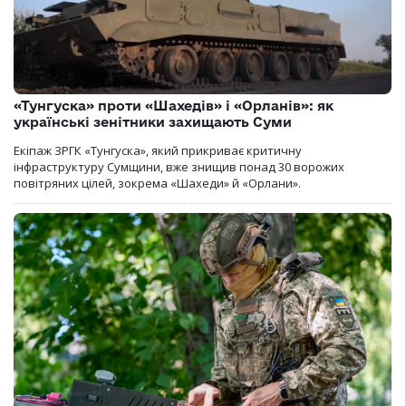
«Тунгуска» проти «Шахедів» і «Орланів»: як
українські зенітники захищають Суми
Екіпаж ЗРГК «Тунгуска», який прикриває критичну
інфраструктуру Сумщини, вже знищив понад 30 ворожих
повітряних цілей, зокрема «Шахеди» й «Орлани».