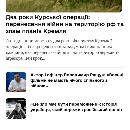
Два роки Курської операції:
перенесення війни на територію рф та
злам планів Кремля
Сьогодні виповнюється два роки від початку Курської
операції — безпрецедентної за задумом і виконанням
кампанії, яка перенесла бойові дії на територію держави-
агресора. Цей крок…
Актор і офіцер Володимир Ращук: «Воєнні
фільми не мають нічого спільного з
війною»
«Це зло має бути переможене»: історія
українця, який пережив російський полон