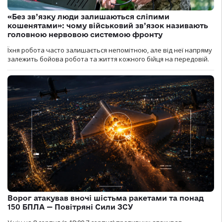
«Без зв’язку люди залишаються сліпими
кошенятами»: чому військовий зв’язок називають
головною нервовою системою фронту
Їхня робота часто залишається непомітною, але від неї напряму
залежить бойова робота та життя кожного бійця на передовій.
Ворог атакував вночі шістьма ракетами та понад
150 БПЛА — Повітряні Сили ЗСУ