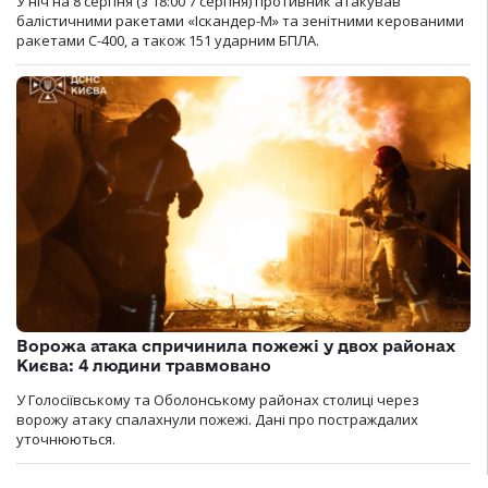
У ніч на 8 серпня (з 18:00 7 серпня) противник атакував
балістичними ракетами «Іскандер-М» та зенітними керованими
ракетами С-400, а також 151 ударним БПЛА.
Ворожа атака спричинила пожежі у двох районах
Києва: 4 людини травмовано
У Голосіївському та Оболонському районах столиці через
ворожу атаку спалахнули пожежі. Дані про постраждалих
уточнюються.