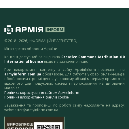
© 2018 - 2026, ІНФОРМАЦІЙНЕ АГЕНТСТВО,
Міністерство оборони України
Контент доступний за ліцензією
Creative Commons Attribution 4.0
International license
якщо не зазначено інше.
При використанні контенту з сайту АрміяInform посилання на
armyinform.com.ua
обов’язкове. Для суб’єктів у сфері онлайн-медіа
обов’язковим є розміщення у першому абзаці матеріалу прямого та
відкритого для пошукових систем гіперпосилання на цитований
матеріал.
Політика користування сайтом АрміяInform
Політика використання файлів cookie
Зауваження та пропозиції по роботі сайту надсилайте на адресу:
webmaster@armyinform.com.ua