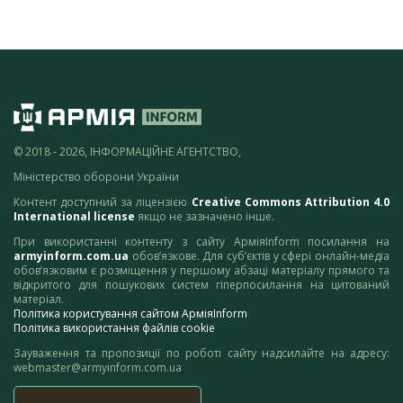
© 2018 - 2026, ІНФОРМАЦІЙНЕ АГЕНТСТВО,
Міністерство оборони України
Контент доступний за ліцензією
Creative Commons Attribution 4.0
International license
якщо не зазначено інше.
При використанні контенту з сайту АрміяInform посилання на
armyinform.com.ua
обов’язкове. Для суб’єктів у сфері онлайн-медіа
обов’язковим є розміщення у першому абзаці матеріалу прямого та
відкритого для пошукових систем гіперпосилання на цитований
матеріал.
Політика користування сайтом АрміяInform
Політика використання файлів cookie
Зауваження та пропозиції по роботі сайту надсилайте на адресу:
webmaster@armyinform.com.ua