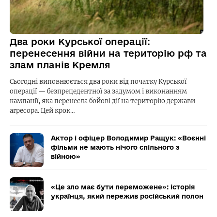
Два роки Курської операції:
перенесення війни на територію рф та
злам планів Кремля
Сьогодні виповнюється два роки від початку Курської
операції — безпрецедентної за задумом і виконанням
кампанії, яка перенесла бойові дії на територію держави-
агресора. Цей крок…
Актор і офіцер Володимир Ращук: «Воєнні
фільми не мають нічого спільного з
війною»
«Це зло має бути переможене»: історія
українця, який пережив російський полон