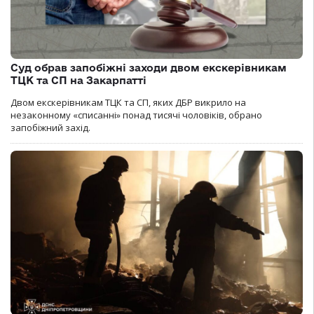
Суд обрав запобіжні заходи двом екскерівникам
ТЦК та СП на Закарпатті
Двом екскерівникам ТЦК та СП, яких ДБР викрило на
незаконному «списанні» понад тисячі чоловіків, обрано
запобіжний захід.