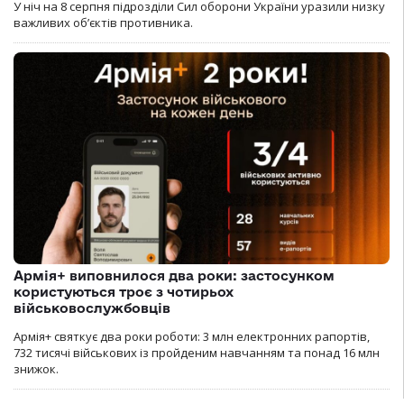
У ніч на 8 серпня підрозділи Сил оборони України уразили низку
важливих об’єктів противника.
Армія+ виповнилося два роки: застосунком
користуються троє з чотирьох
військовослужбовців
Армія+ святкує два роки роботи: 3 млн електронних рапортів,
732 тисячі військових із пройденим навчанням та понад 16 млн
знижок.