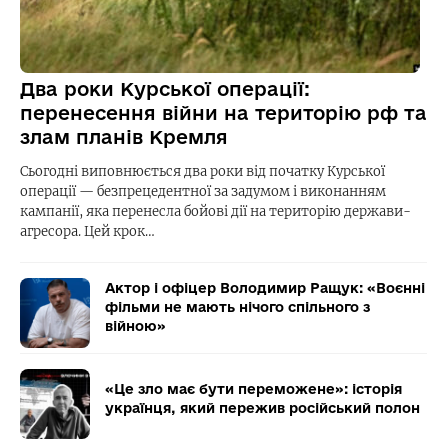
Два роки Курської операції:
перенесення війни на територію рф та
злам планів Кремля
Сьогодні виповнюється два роки від початку Курської
операції — безпрецедентної за задумом і виконанням
кампанії, яка перенесла бойові дії на територію держави-
агресора. Цей крок…
Актор і офіцер Володимир Ращук: «Воєнні
фільми не мають нічого спільного з
війною»
«Це зло має бути переможене»: історія
українця, який пережив російський полон