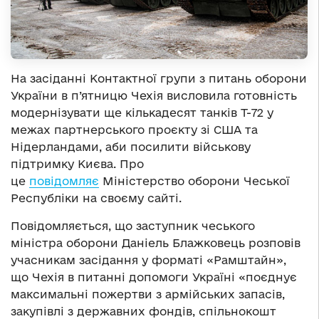
На засіданні Контактної групи з питань оборони
України в п’ятницю Чехія висловила готовність
модернізувати ще кількадесят танків Т-72 у
межах партнерського проєкту зі США та
Нідерландами, аби посилити військову
підтримку Києва. Про
це
повідомляє
Міністерство оборони Чеської
Республіки на своєму сайті.
Повідомляється, що заступник чеського
міністра оборони Даніель Блажковець розповів
учасникам засідання у форматі «Рамштайн»,
що Чехія в питанні допомоги Україні «поєднує
максимальні пожертви з армійських запасів,
закупівлі з державних фондів, спільнокошт