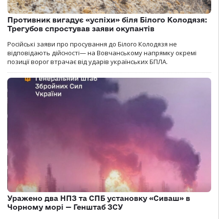
Противник вигадує «успіхи» біля Білого Колодязя:
Трегубов спростував заяви окупантів
Російські заяви про просування до Білого Колодязя не
відповідають дійсності— на Вовчанському напрямку окремі
позиції ворог втрачає від ударів українських БПЛА.
Уражено два НПЗ та СПБ установку «Сиваш» в
Чорному морі — Генштаб ЗСУ