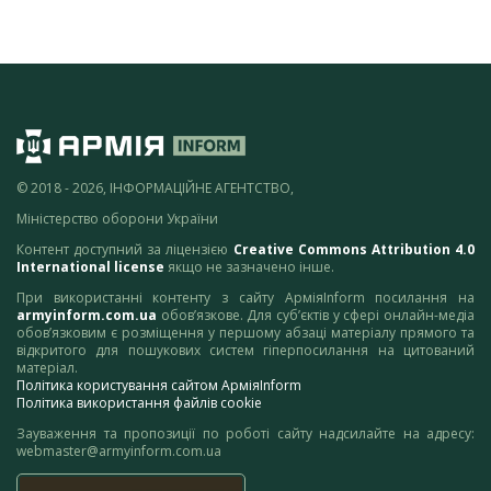
© 2018 - 2026, ІНФОРМАЦІЙНЕ АГЕНТСТВО,
Міністерство оборони України
Контент доступний за ліцензією
Creative Commons Attribution 4.0
International license
якщо не зазначено інше.
При використанні контенту з сайту АрміяInform посилання на
armyinform.com.ua
обов’язкове. Для суб’єктів у сфері онлайн-медіа
обов’язковим є розміщення у першому абзаці матеріалу прямого та
відкритого для пошукових систем гіперпосилання на цитований
матеріал.
Політика користування сайтом АрміяInform
Політика використання файлів cookie
Зауваження та пропозиції по роботі сайту надсилайте на адресу:
webmaster@armyinform.com.ua