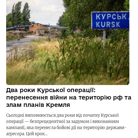
Два роки Курської операції:
перенесення війни на територію рф та
злам планів Кремля
Сьогодні виповнюється два роки від початку Курської
операції — безпрецедентної за задумом і виконанням
кампанії, яка перенесла бойові дії на територію держави-
агресора. Цей крок…