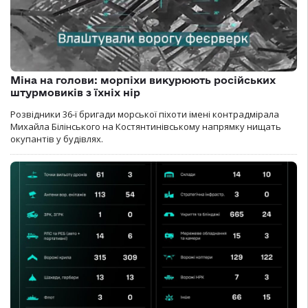
Міна на голови: морпіхи викурюють російських
штурмовиків з їхніх нір
Розвідники 36-ї бригади морської піхоти імені контрадмірала
Михайла Білінського на Костянтинівському напрямку нищать
окупантів у будівлях.