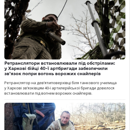
Ретранслятори встановлювали під обстрілами:
у Харкові бійці 40-ї артбригади забезпечили
зв’язок попри вогонь ворожих снайперів
Ретранслятор на дев’ятиповерхівці біля танкового училища
у Харкові зв’язківцям 40-ї артилерійської бригади довелося
встановлювати під вогнем ворожих снайперів.