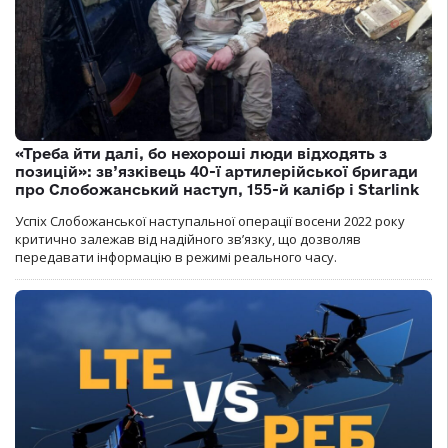
«Треба йти далі, бо нехороші люди відходять з
позицій»: зв’язківець 40-ї артилерійської бригади
про Слобожанський наступ, 155-й калібр і Starlink
Успіх Слобожанської наступальної операції восени 2022 року
критично залежав від надійного зв’язку, що дозволяв
передавати інформацію в режимі реального часу.