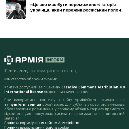
«Це зло має бути переможене»: історія
українця, який пережив російський полон
© 2018 - 2026, ІНФОРМАЦІЙНЕ АГЕНТСТВО,
Міністерство оборони України
Контент доступний за ліцензією
Creative Commons Attribution 4.0
International license
якщо не зазначено інше.
При використанні контенту з сайту АрміяInform посилання на
armyinform.com.ua
обов’язкове. Для суб’єктів у сфері онлайн-медіа
обов’язковим є розміщення у першому абзаці матеріалу прямого та
відкритого для пошукових систем гіперпосилання на цитований
матеріал.
Політика користування сайтом АрміяInform
Політика використання файлів cookie