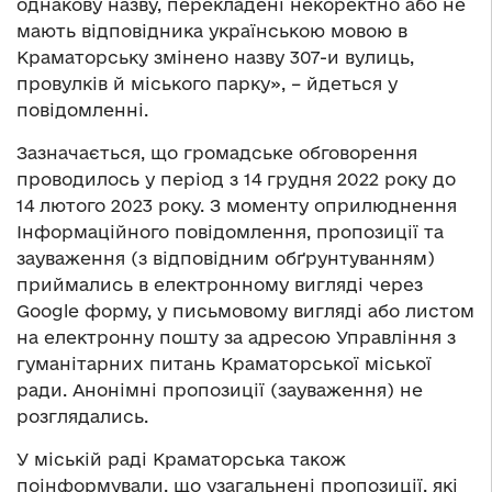
однакову назву, перекладені некоректно або не
мають відповідника українською мовою в
Краматорську змінено назву 307-и вулиць,
провулків й міського парку», – йдеться у
повідомленні.
Зазначається, що громадське обговорення
проводилось у період з 14 грудня 2022 року до
14 лютого 2023 року. З моменту оприлюднення
Інформаційного повідомлення, пропозиції та
зауваження (з відповідним обґрунтуванням)
приймались в електронному вигляді через
Google форму, у письмовому вигляді або листом
на електронну пошту за адресою Управління з
гуманітарних питань Краматорської міської
ради. Анонімні пропозиції (зауваження) не
розглядались.
У міській раді Краматорська також
поінформували, що узагальнені пропозиції, які