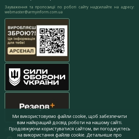
Зауваження та пропозиції по роботі сайту надсилайте на адресу:
webmaster@armyinform.com.ua
Ми використовуємо файли cookie, щоб забезпечити
вам найкращий досвід роботи на нашому сайті.
Продовжуючи користуватися сайтом, ви погоджуєтесь
press@armyinform.com.ua
на використання файлів cookie. Детальніше про