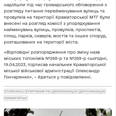
надійшли під час громадського обговорення з
розгляду питання перейменування вулиць та
провулків на території Краматорської МТГ були
внесені на розгляд комісії з упорядкування
найменувань вулиць, провулків, проспектів,
площ, парків, скверів, мостів та інших споруд,
розташованих на території міста.
«Відповідні розпорядження про зміну назв
міських топонімів №268-р та №269-р сьогодні,
19.04.2023, підписав начальник Краматорської
міської військової адміністрації Олександр
Гончаренко», – йдеться у повідомленні.
STOPRUSSIA
ВТОРГНЕННЯ РФ
ДЕКОЛОНІЗАЦІЯ
ДЕРУСИФІКАЦІЯ
КРАМАТОРСЬК