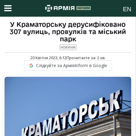
EN
У Краматорську дерусифіковано
307 вулиць, провулків та міський
парк
НОВИНИ
20 Квітня 2023, 6:12
Прочитаєте за:
2
хв.
Слідкуйте за АрміяInform в Google