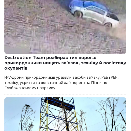
Destruction Team розбирає тил ворога:
прикордонники нищать зв’язок, техніку й логістику
окупантів
FPV-дрони прикордонників уразили засоби зв’язку, РЕБ і РЕР,
техніку, укриття та логістичний хаб ворога на Північно-
Слобожанському напрямку.