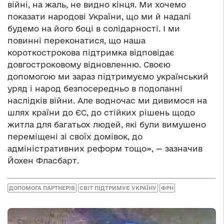
війні, на жаль, не видно кінця. Ми хочемо
показати народові України, що ми й надалі
будемо на його боці в солідарності. І ми
повинні переконатися, що наша
короткострокова підтримка відповідає
довгостроковому відновленню. Своєю
допомогою ми зараз підтримуємо український
уряд і народ безпосередньо в подоланні
наслідків війни. Але водночас ми дивимося на
шлях країни до ЄС, до стійких рішень щодо
житла для багатьох людей, які були вимушено
переміщені зі своїх домівок, до
адміністративних реформ тощо», — зазначив
Йохен Фласбарт.
ДОПОМОГА ПАРТНЕРІВ
СВІТ ПІДТРИМУЄ УКРАЇНУ
ФРН