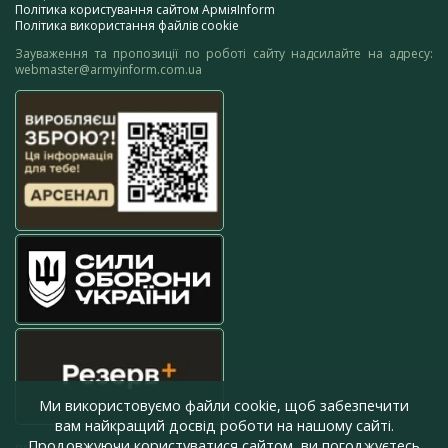
Політика користування сайтом АрміяInform
Політика використання файлів cookie
Зауваження та пропозиції по роботі сайту надсилайте на адресу:
webmaster@armyinform.com.ua
Ми використовуємо файли cookie, щоб забезпечити
вам найкращий досвід роботи на нашому сайті.
Продовжуючи користуватися сайтом, ви погоджуєтесь
press@armyinform.com.ua