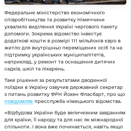
Федеральне міністерство економічного
співробітництва та розвитку Німеччини
ухвалило виділення Україні чергового пакету
допомоги. Зокрема відомство інвестує
додаткові кошти в розмірі 111 мільйонів євро в
житло для внутрішньо переміщених осіб та на
підтримку українських муніципалітетів,
наприклад, у ремонт та оснащення дитячих
садків, шкіл та лікарень.
Таке рішення за результатами дводенної
поїздки в Україну озвучив державний секретар
з питань розвитку ФРН Йохен Фласбарт, про що
повідомляє
пресслужба німецького відомства.
«Відбудова України буде величезним завданням
для країни, її народу та для нас як міжнародної
спільноти. І вона вже починається, навіть якщо