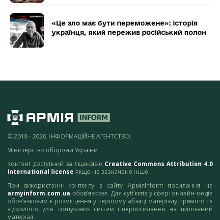
«Це зло має бути переможене»: історія
українця, який пережив російський полон
© 2018 - 2026, ІНФОРМАЦІЙНЕ АГЕНТСТВО,
Міністерство оборони України
Контент доступний за ліцензією
Creative Commons Attribution 4.0
International license
якщо не зазначено інше.
При використанні контенту з сайту АрміяInform посилання на
armyinform.com.ua
обов’язкове. Для суб’єктів у сфері онлайн-медіа
обов’язковим є розміщення у першому абзаці матеріалу прямого та
відкритого для пошукових систем гіперпосилання на цитований
матеріал.