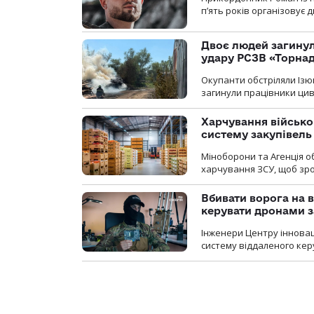
п’ять років організовує
Двоє людей загину
удару РСЗВ «Торнад
Окупанти обстріляли Ізю
загинули працівники цив
Харчування військ
систему закупівель
Міноборони та Агенція 
харчування ЗСУ, щоб зро
Вбивати ворога на в
керувати дронами з
Інженери Центру інновац
систему віддаленого ке