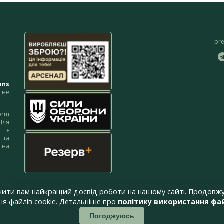
pr
ons
не
orm
Для
м є
 та
 на
 на
чити вам найкращий досвід роботи на нашому сайті. Продовжу
я файлів cookie. Детальніше про
політику використання фай
Погоджуюсь