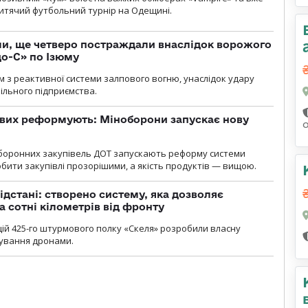
 дитячий футбольний турнір на Одещині.
ли, ще четверо постраждали внаслідок ворожого
о-С» по Ізюму
м з реактивної системи залпового вогню, унаслідок удару
ільного підприємства.
ових реформують: Міноборони запускає нову
оборонних закупівель ДОТ запускають реформу системи
бити закупівлі прозорішими, а якість продуктів — вищою.
ідстані: створено систему, яка дозволяє
а сотні кілометрів від фронту
ій 425-го штурмового полку «Скеля» розробили власну
рування дронами.