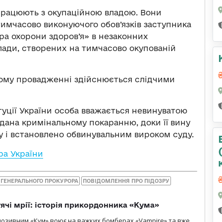
впрацюють з окупаційною владою. Вони
имчасово виконуючого обов’язків заступника
тра охорони здоров’я» в незаконних
лади, створених на тимчасово окупованій
ному провадженні здійснюється слідчими
итуції України особа вважається невинуватою
ддана кримінальному покаранню, доки її вину
у і встановлено обвинувальним вироком суду.
ра України
 ГЕНЕРАЛЬНОГО ПРОКУРОРА
ПОВІДОМЛЕННЯ ПРО ПІДОЗРУ
тячі мрії: історія прикордонника «Кума»
позивним «Кум» воює на важких бомберах «Vampire» та вже