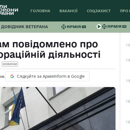
ГОЛОВНА
ВАКАНСІЇ
СОЦЗАХИСТ
ПРО 
ДОВІДНИК ВЕТЕРАНА
ам повідомлено про
19
ораційній діяльності
19
НОВИНИ
Слідкуйте за АрміяInform в Google
хв.
19
18
18