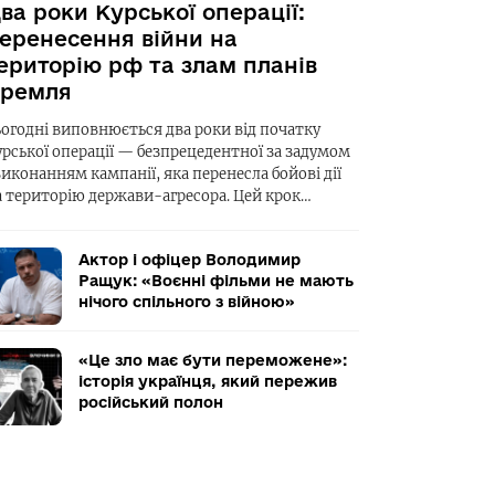
ва роки Курської операції:
еренесення війни на
ериторію рф та злам планів
ремля
ьогодні виповнюється два роки від початку
урської операції — безпрецедентної за задумом
виконанням кампанії, яка перенесла бойові дії
а територію держави-агресора. Цей крок…
Актор і офіцер Володимир
Ращук: «Воєнні фільми не мають
нічого спільного з війною»
«Це зло має бути переможене»:
історія українця, який пережив
російський полон