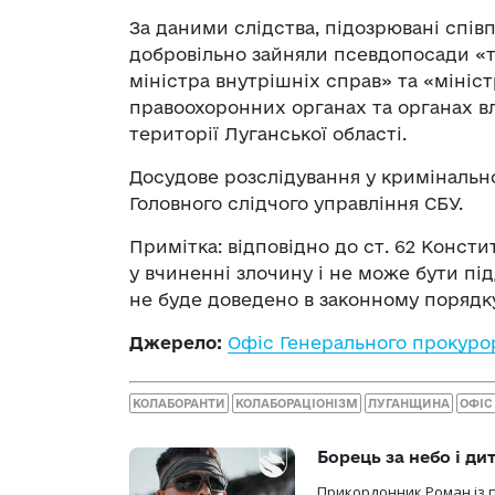
За даними слідства, підозрювані спі
добровільно зайняли псевдопосади «т
міністра внутрішніх справ» та «мініс
правоохоронних органах та органах в
території Луганської області.
Досудове розслідування у криміналь
Головного слідчого управління СБУ.
Примітка: відповідно до ст. 62 Конст
у вчиненні злочину і не може бути пі
не буде доведено в законному порядк
Джерело:
Офіс Генерального прокуро
КОЛАБОРАНТИ
КОЛАБОРАЦІОНІЗМ
ЛУГАНЩИНА
ОФІС
Борець за небо і ди
Прикордонник Роман із 