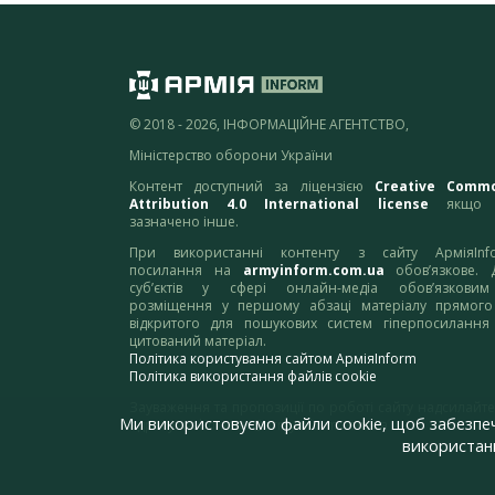
© 2018 - 2026, ІНФОРМАЦІЙНЕ АГЕНТСТВО,
Міністерство оборони України
Контент доступний за ліцензією
Creative Comm
Attribution 4.0 International license
якщо 
зазначено інше.
При використанні контенту з сайту АрміяInf
посилання на
armyinform.com.ua
обов’язкове. 
суб’єктів у сфері онлайн-медіа обов’язкови
розміщення у першому абзаці матеріалу прямого
відкритого для пошукових систем гіперпосилання
цитований матеріал.
Політика користування сайтом АрміяInform
Політика використання файлів cookie
Зауваження та пропозиції по роботі сайту надсилайте
Ми використовуємо файли cookie, щоб забезпе
адресу:
webmaster@armyinform.com.ua
використанн