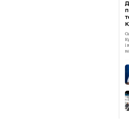
Д
п
т
К
С
К
і 
н