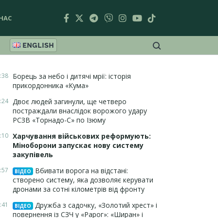
НАС
ENGLISH
:38
Борець за небо і дитячі мрії: історія
прикордонника «Кума»
:24
Двоє людей загинули, ще четверо
постраждали внаслідок ворожого удару
РСЗВ «Торнадо-С» по Ізюму
:10
Харчування військових реформують:
Міноборони запускає нову систему
закупівель
:57
Вбивати ворога на відстані:
ВІДЕО
створено систему, яка дозволяє керувати
дронами за сотні кілометрів від фронту
:41
Дружба з садочку, «Золотий хрест» і
ВІДЕО
повернення із СЗЧ у «Рарог»: «Ширан» і