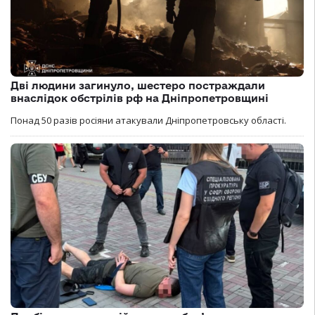
Дві людини загинуло, шестеро постраждали
внаслідок обстрілів рф на Дніпропетровщині
Понад 50 разів росіяни атакували Дніпропетровську області.