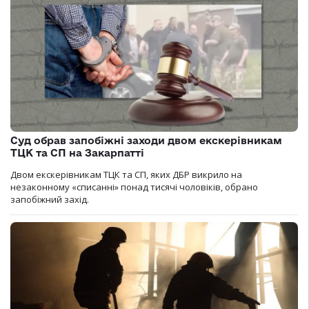
Суд обрав запобіжні заходи двом екскерівникам
ТЦК та СП на Закарпатті
Двом екскерівникам ТЦК та СП, яких ДБР викрило на
незаконному «списанні» понад тисячі чоловіків, обрано
запобіжний захід.