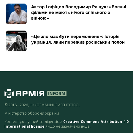
Актор і офіцер Володимир Ращук: «Воєнні
фільми не мають нічого спільного з
війною»
«Це зло має бути переможене»: історія
українця, який пережив російський полон
© 2018 - 2026, ІНФОРМАЦІЙНЕ АГЕНТСТВО,
Міністерство оборони України
Контент доступний за ліцензією
Creative Commons Attribution 4.0
International license
якщо не зазначено інше.