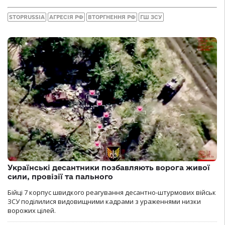
STOPRUSSIA
АГРЕСІЯ РФ
ВТОРГНЕННЯ РФ
ГШ ЗСУ
Українські десантники позбавляють ворога живої
сили, провізії та пального
Бійці 7 корпус швидкого реагування десантно-штурмових військ
ЗСУ поділилися видовищними кадрами з ураженнями низки
ворожих цілей.