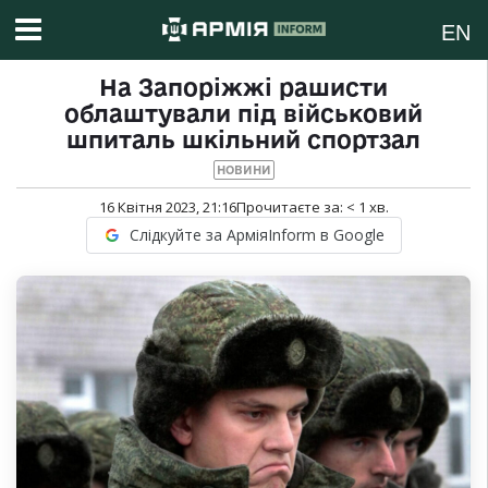
EN
На Запоріжжі рашисти
облаштували під військовий
шпиталь шкільний спортзал
НОВИНИ
16 Квітня 2023, 21:16
Прочитаєте за:
< 1
хв.
Слідкуйте за АрміяInform в Google