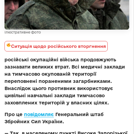
Ілюстративне фото
Ситуація щодо російського вторгнення
російські окупаційні війська продовжують
зазнавати великих втрат. Всі медичні заклади
на тимчасово окупованій території
переповнені пораненими загарбниками.
Внаслідок цього противник використовує
цивільні навчальні заклади тимчасово
заховплених територій у власних цілях.
Про це
повідомляє
Генеральний штаб
Збройних Сил України.
— Так, в населеному пункті Високе Запорізької