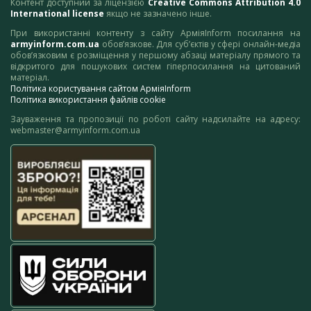
Контент доступний за ліцензією
Creative Commons Attribution 4.0
International license
якщо не зазначено інше.
При використанні контенту з сайту АрміяInform посилання на
armyinform.com.ua
обов’язкове. Для суб’єктів у сфері онлайн-медіа
обов’язковим є розміщення у першому абзаці матеріалу прямого та
відкритого для пошукових систем гіперпосилання на цитований
матеріал.
Політика користування сайтом АрміяInform
Політика використання файлів cookie
Зауваження та пропозиції по роботі сайту надсилайте на адресу:
webmaster@armyinform.com.ua