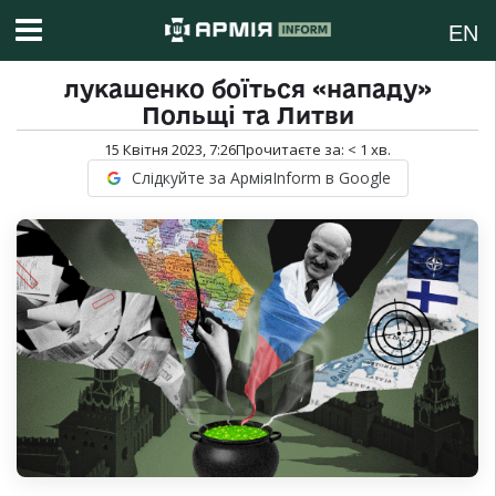
EN
лукашенко боїться «нападу»
Польщі та Литви
15 Квітня 2023, 7:26
Прочитаєте за:
< 1
хв.
Слідкуйте за АрміяInform в Google