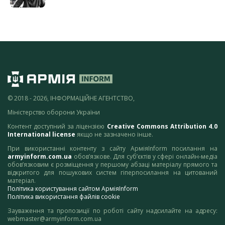
© 2018 - 2026, ІНФОРМАЦІЙНЕ АГЕНТСТВО,
Міністерство оборони України
Контент доступний за ліцензією
Creative Commons Attribution 4.0
International license
якщо не зазначено інше.
При використанні контенту з сайту АрміяInform посилання на
armyinform.com.ua
обов’язкове. Для суб’єктів у сфері онлайн-медіа
обов’язковим є розміщення у першому абзаці матеріалу прямого та
відкритого для пошукових систем гіперпосилання на цитований
матеріал.
Політика користування сайтом АрміяInform
Політика використання файлів cookie
Зауваження та пропозиції по роботі сайту надсилайте на адресу:
webmaster@armyinform.com.ua