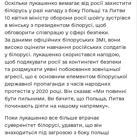
Оскільки лукашенко вимагає від росії захистити
білорусь у разі нападу з боку Польщі та Литви
10 квітня міністр оборони росії шойгу зустрівся
в мінську з президентом білорусі, щоб
обговорити співпрацю у сфері безпеки.
За даними офіційних білоруських ЗМІ, вони
високо оцінили навчання російських солдатів
у білорусі. лукашенко скористався нагодою,
щоб подякувати росії за контингент безпеки
та роздмухати уявні побоювання зовнішньої
агресії, що є основним елементом білоруської
державної пропаганди з часів народних
протестів у 2020 році. Він сказав: «Ми повинні
бути пильними. Ви бачите, що Польща, Литва
починають діяти на нашому напрямку».
Поки лукашенко все більше втрачає
суверенітет білорусі, удавати, що він
знаходиться під загрозою з боку польщі