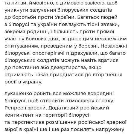
та литви, ймовірно, є димовою завісою, щоб
уникнути залучення білоруських солдатів
до боротьби проти України. Багатьох людей
з білорусі та україни пов’язують тісні зв’язки,
зокрема родинні, і більшість проти прямої
участі у бойових діях, згідно з цим незалежним
опитуванням, проведеним у березні. Незалежні
білоруські спостерігачі підрахували, що багато
білоруських солдатів можуть навіть вдатися
до повстання або дезертирства, якщо
отримають наказ приєднатися до вторгнення
росії в україну.
лукашенко робить все можливе всередині
білорусі, щоб створити атмосферу страху.
Репресії зросли. Додатковий російський
контингент на території білорусі
та перспектива розміщення російської ядерної
зброї в країні ще і ще раз посилять напружену