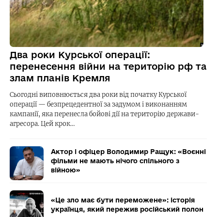
Два роки Курської операції:
перенесення війни на територію рф та
злам планів Кремля
Сьогодні виповнюється два роки від початку Курської
операції — безпрецедентної за задумом і виконанням
кампанії, яка перенесла бойові дії на територію держави-
агресора. Цей крок…
Актор і офіцер Володимир Ращук: «Воєнні
фільми не мають нічого спільного з
війною»
«Це зло має бути переможене»: історія
українця, який пережив російський полон