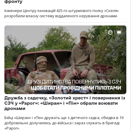
фронту
Інженери Центру інновацій 425-го штурмового полку «Скеля»
розробили власну систему віддаленого керування дронами.
Дружба з садочку, «Золотий хрест» і повернення із
СЗЧ у «Рарог»: «Ширан» і «Пін» обрали воювати
дронами
Бійці «Ширан» і «Пін» дружать ще з дитячого садка, обидва в 19
добровільно долучились до війська і зараз служать в бригаді
«Рарог».