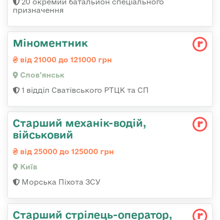
20 окремий батальйон спеціального
призначення
Міноментник
від 21000 до 121000 грн
Слов'янськ
1 відділ Сватівського РТЦК та СП
Стаpший механік-водій,
військовий
від 25000 до 125000 грн
Київ
Морська Піхота ЗСУ
Стаpший стpілець-опеpатоp,