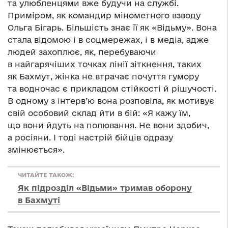
та улюбленцями вже будучи на службі.
Приміром, як командир мінометного взводу
Ольга Бігарь. Більшість знає її як «‎Відьму». Вона
стала відомою і в соцмережах, і в медіа, адже
людей захоплює, як, перебуваючи
в найгарячіших точках лінії зіткнення, таких
як Бахмут, жінка не втрачає почуття гумору
та водночас є прикладом стійкості й рішучості.
В одному з інтерв’ю вона розповіла, як мотивує
свій особовий склад йти в бій: «Я кажу їм,
що вони йдуть на полювання. Не вони здобич,
а росіяни. І тоді настрій бійців одразу
змінюється».
ЧИТАЙТЕ ТАКОЖ:
Як підрозділ «Відьми» тримав оборону
в Бахмуті