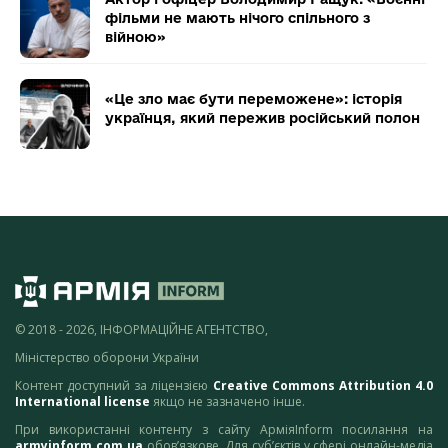
фільми не мають нічого спільного з
війною»
«Це зло має бути переможене»: історія
українця, який пережив російський полон
© 2018 - 2026, ІНФОРМАЦІЙНЕ АГЕНТСТВО,
Міністерство оборони України
Контент доступний за ліцензією
Creative Commons Attribution 4.0
International license
якщо не зазначено інше.
При використанні контенту з сайту АрміяInform посилання на
armyinform.com.ua
обов’язкове. Для суб’єктів у сфері онлайн-медіа