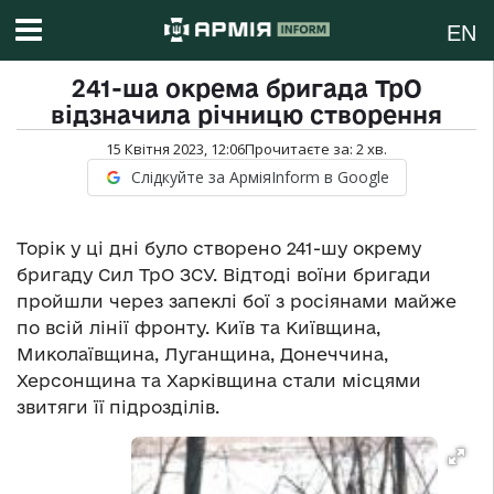
EN
241-ша окрема бригада ТрО
відзначила річницю створення
15 Квітня 2023, 12:06
Прочитаєте за:
2
хв.
Слідкуйте за АрміяInform в Google
Торік у ці дні було створено 241-шу окрему
бригаду Сил ТрО ЗСУ. Відтоді воїни бригади
пройшли через запеклі бої з росіянами майже
по всій лінії фронту. Київ та Київщина,
Миколаївщина, Луганщина, Донеччина,
Херсонщина та Харківщина стали місцями
звитяги її підрозділів.