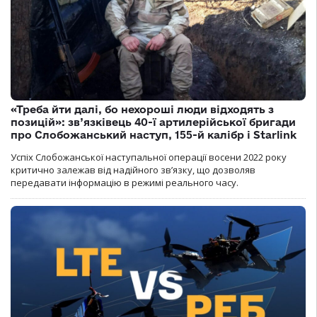
«Треба йти далі, бо нехороші люди відходять з
позицій»: зв’язківець 40-ї артилерійської бригади
про Слобожанський наступ, 155-й калібр і Starlink
Успіх Слобожанської наступальної операції восени 2022 року
критично залежав від надійного зв’язку, що дозволяв
передавати інформацію в режимі реального часу.