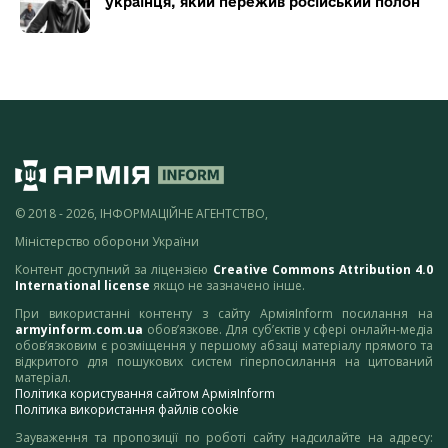
українця, який пережив російський полон
© 2018 - 2026, ІНФОРМАЦІЙНЕ АГЕНТСТВО,
Міністерство оборони України
Контент доступний за ліцензією
Creative Commons Attribution 4.0
International license
якщо не зазначено інше.
При використанні контенту з сайту АрміяInform посилання на
armyinform.com.ua
обов’язкове. Для суб’єктів у сфері онлайн-медіа
обов’язковим є розміщення у першому абзаці матеріалу прямого та
відкритого для пошукових систем гіперпосилання на цитований
матеріал.
Політика користування сайтом АрміяInform
Політика використання файлів cookie
Зауваження та пропозиції по роботі сайту надсилайте на адресу: