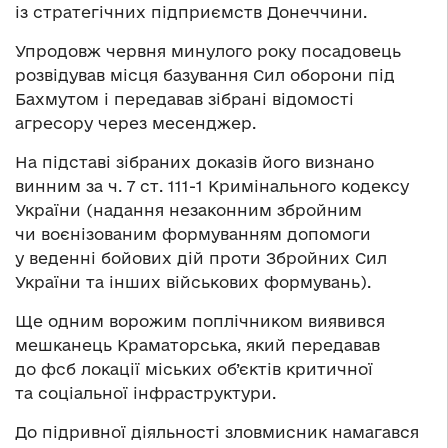
із стратегічних підприємств Донеччини.
Упродовж червня минулого року посадовець
розвідував місця базування Сил оборони під
Бахмутом і передавав зібрані відомості
агресору через месенджер.
На підставі зібраних доказів його визнано
винним за ч. 7 ст. 111-1 Кримінального кодексу
України (надання незаконним збройним
чи воєнізованим формуванням допомоги
у веденні бойових дій проти Збройних Сил
України та інших військових формувань).
Ще одним ворожим поплічником виявився
мешканець Краматорська, який передавав
до фсб локації міських об’єктів критичної
та соціальної інфраструктури.
До підривної діяльності зловмисник намагався