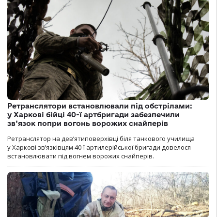
Ретранслятори встановлювали під обстрілами:
у Харкові бійці 40-ї артбригади забезпечили
зв’язок попри вогонь ворожих снайперів
Ретранслятор на дев’ятиповерхівці біля танкового училища
у Харкові зв’язківцям 40-ї артилерійської бригади довелося
встановлювати під вогнем ворожих снайперів.