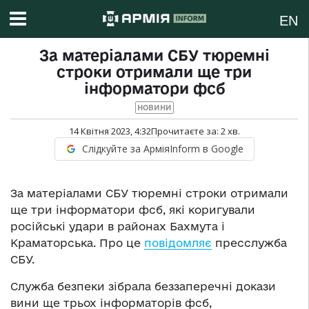
EN
За матеріалами СБУ тюремні
строки отримали ще три
інформатори фсб
НОВИНИ
14 Квітня 2023, 4:32
Прочитаєте за:
2
хв.
Слідкуйте за АрміяInform в Google
За матеріалами СБУ тюремні строки отримали
ще три інформатори фсб, які коригували
російські удари в районах Бахмута і
Краматорська. Про це
повідомляє
пресслужба
СБУ.
Служба безпеки зібрала беззаперечні докази
вини ще трьох інформаторів фсб,