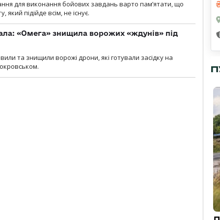
ання для виконання бойових завдань варто пам’ятати, що
 який підійде всім, не існує.
ала: «Омега» знищила ворожих «ждунів» під
вили та знищили ворожі дрони, які готували засідку на
Покровськом.
П
Д