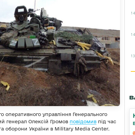
14
14
13
В
го оперативного управління Генерального
ий генерал Олексій Громов
повідомив
під час
 оборони України в Military Media Center.