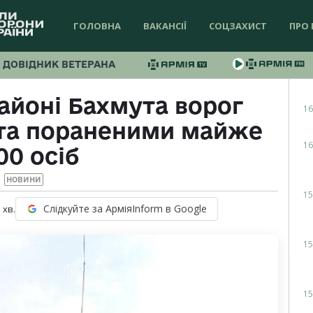
ГОЛОВНА
ВАКАНСІЇ
СОЦЗАХИСТ
ПРО 
ДОВІДНИК ВЕТЕРАНА
районі Бахмута ворог
16
 та пораненими майже
16
00 осіб
НОВИНИ
15
Слідкуйте за АрміяInform в Google
1
хв.
15
15