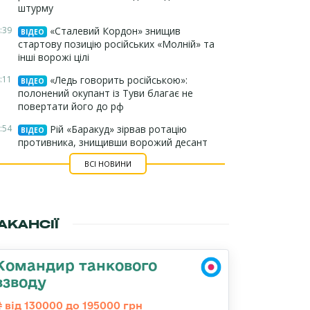
штурму
:39
«Сталевий Кордон» знищив
ВІДЕО
стартову позицію російських «Молній» та
інші ворожі цілі
:11
«Ледь говорить російською»:
ВІДЕО
полонений окупант із Туви благає не
повертати його до рф
:54
Рій «Баракуд» зірвав ротацію
ВІДЕО
противника, знищивши ворожий десант
ВСІ НОВИНИ
АКАНСІЇ
Командир танкового
взводу
від 130000 до 195000 грн