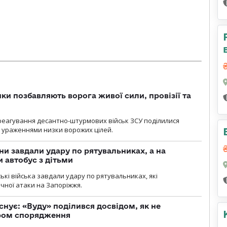
ки позбавляють ворога живої сили, провізії та
 реагування десантно-штурмових військ ЗСУ поділилися
ураженнями низки ворожих цілей.
ни завдали удару по рятувальниках, а на
 автобус з дітьми
йські війська завдали удару по рятувальниках, які
ічної атаки на Запоріжжя.
снує: «Вуду» поділився досвідом, як не
ром спорядження