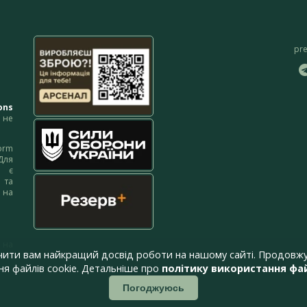
pr
ons
не
orm
Для
м є
 та
 на
 на
чити вам найкращий досвід роботи на нашому сайті. Продовжу
я файлів cookie. Детальніше про
політику використання фай
Погоджуюсь