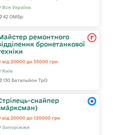
Вся Україна
42 ОМБр
Майстер ремонтного
відділення бронетанкової
техніки
від 20000 до 55000 грн
Київ
130 Батальйон ТрО
Стрілець-снайпер
(ма́рксман)
від 20000 до 120000 грн
Запоріжжя