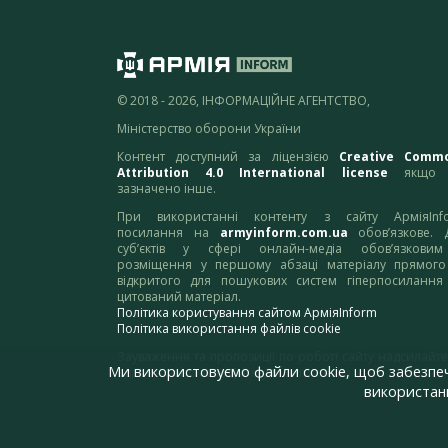
© 2018 - 2026, ІНФОРМАЦІЙНЕ АГЕНТСТВО,
Міністерство оборони України
Контент доступний за ліцензією
Creative Comm
Attribution 4.0 International license
якщо 
зазначено інше.
При використанні контенту з сайту АрміяInf
посилання на
armyinform.com.ua
обов’язкове. 
суб’єктів у сфері онлайн-медіа обов’язкови
розміщення у першому абзаці матеріалу прямого
відкритого для пошукових систем гіперпосилання
цитований матеріал.
Політика користування сайтом АрміяInform
Політика використання файлів cookie
Зауваження та пропозиції по роботі сайту надсилайте
Ми використовуємо файли cookie, щоб забезпе
адресу:
webmaster@armyinform.com.ua
використанн