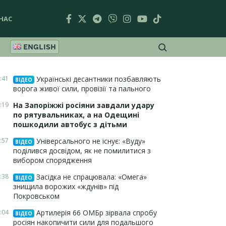
НАС
ENGLISH
:41
Українські десантники позбавляють
ВІДЕО
ворога живої сили, провізії та пального
:19
На Запоріжжі росіяни завдали удару
по рятувальниках, а на Одещині
пошкодили автобус з дітьми
:57
Універсального не існує: «Вуду»
ВІДЕО
поділився досвідом, як не помилитися з
вибором спорядження
:38
Засідка не спрацювала: «Омега»
ВІДЕО
знищила ворожих «ждунів» під
Покровськом
:04
Артилерія 66 ОМБр зірвала спробу
ВІДЕО
росіян накопичити сили для подальшого