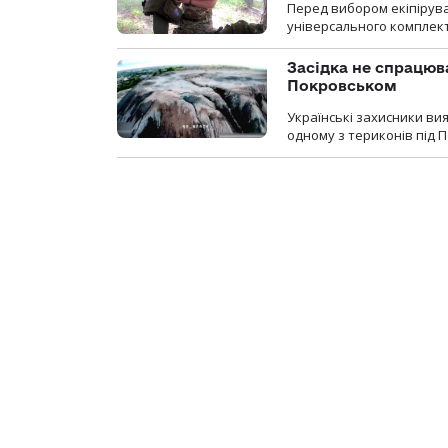
Перед вибором екіпірув
універсального комплекту,
Засідка не спрацюв
Покровськом
Українські захисники вия
одному з териконів під 