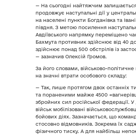
— На сьогодні найтяжчим залишаєтьс
продовжує наступальні дії у централь
на населені пункти Богданівка та Іван
півдня. З метою посилення наступальн
Авдіївського напрямку переміщено час
Бахмута противник здійснює від 40 д
здійснює понад 500 обстрілів із заст
— зазначив Олексій Громов.
За його словами, військово-політичне
на значні втрати особового складу:
— Так, лише протягом двох останніх т
та пораненими майже 4500 «вагнерівц
збройних сил російської федерації. У
військ мобілізовані військовослужбовц
бойових діях. Зазначається, що коман
стосовно відмовників. Зокрема їх сад
фізичного тиску. А для найбільш непо