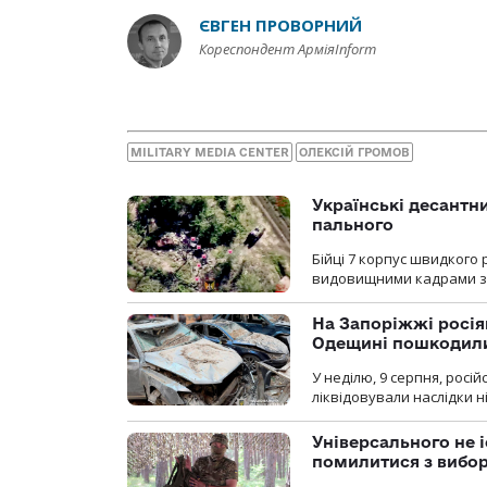
ЄВГЕН ПРОВОРНИЙ
Кореспондент АрміяInform
MILITARY MEDIA CENTER
ОЛЕКСІЙ ГРОМОВ
Українські десантни
пального
Бійці 7 корпус швидкого
видовищними кадрами з 
На Запоріжжі росія
Одещині пошкодили
У неділю, 9 серпня, росі
ліквідовували наслідки н
Універсального не і
помилитися з вибо