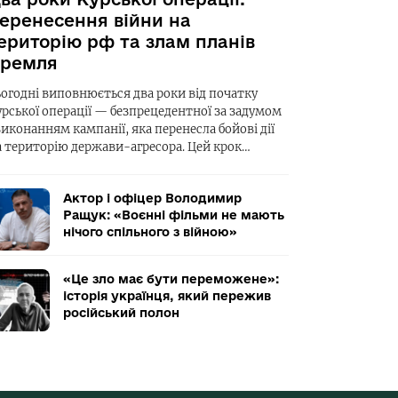
еренесення війни на
ериторію рф та злам планів
ремля
ьогодні виповнюється два роки від початку
урської операції — безпрецедентної за задумом
виконанням кампанії, яка перенесла бойові дії
а територію держави-агресора. Цей крок…
Актор і офіцер Володимир
Ращук: «Воєнні фільми не мають
нічого спільного з війною»
«Це зло має бути переможене»:
історія українця, який пережив
російський полон