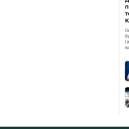
п
т
К
С
К
і 
н