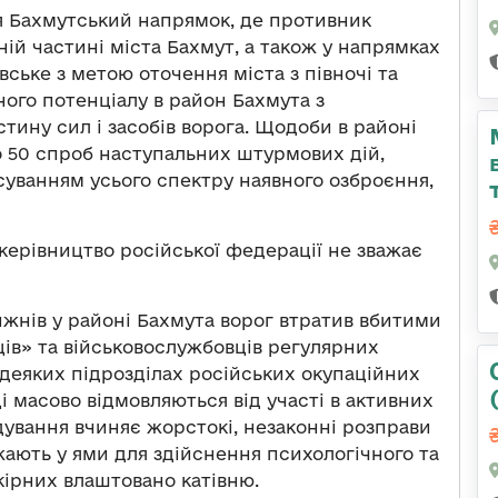
я Бахмутський напрямок, де противник
ній частині міста Бахмут, а також у напрямках
івське з метою оточення міста з півночі та
ого потенціалу в район Бахмута з
тину сил і засобів ворога. Щодоби в районі
о 50 спроб наступальних штурмових дій,
осуванням усього спектру наявного озброєння,
 керівництво російської федерації не зважає
ижнів у районі Бахмута ворог втратив вбитими
ів» та військовослужбовців регулярних
 деяких підрозділах російських окупаційних
і масово відмовляються від участі в активних
дування вчиняє жорстокі, незаконні розправи
жають у ями для здійснення психологічного та
кірних влаштовано катівню.