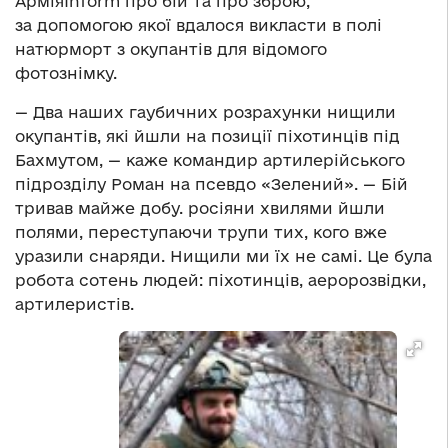
АрміяInform про бій та про зброю,
за допомогою якої вдалося викласти в полі
натюрморт з окупантів для відомого
фотознімку.
— Два наших гаубичних розрахунки нищили
окупантів, які йшли на позиції піхотинців під
Бахмутом, — каже командир артилерійського
підрозділу Роман на псевдо «Зелений». — Бій
тривав майже добу. росіяни хвилями йшли
полями, переступаючи трупи тих, кого вже
уразили снаряди. Нищили ми їх не самі. Це була
робота сотень людей: піхотинців, аеророзвідки,
артилеристів.