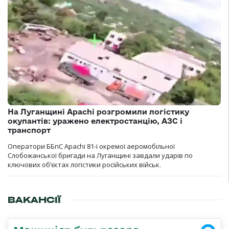
На Луганщині Apachi розгромили логістику
окупантів: уражено електростанцію, АЗС і
транспорт
Оператори ББпС Apachi 81-ї окремої аеромобільної
Слобожанської бригади на Луганщині завдали ударів по
ключових об’єктах логістики російських військ.
ВАКАНСІЇ