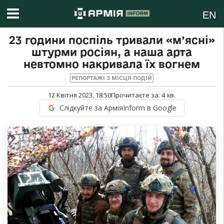
EN
23 години поспіль тривали «м’ясні»
штурми росіян, а наша арта
невтомно накривала їх вогнем
РЕПОРТАЖІ З МІСЦЯ ПОДІЙ
12 Квітня 2023, 18:50
Прочитаєте за:
4
хв.
Слідкуйте за АрміяInform в Google