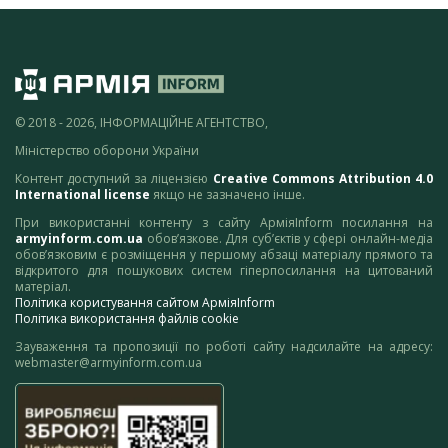
© 2018 - 2026, ІНФОРМАЦІЙНЕ АГЕНТСТВО,
Міністерство оборони України
Контент доступний за ліцензією
Creative Commons Attribution 4.0
International license
якщо не зазначено інше.
При використанні контенту з сайту АрміяInform посилання на
armyinform.com.ua
обов’язкове. Для суб’єктів у сфері онлайн-медіа
обов’язковим є розміщення у першому абзаці матеріалу прямого та
відкритого для пошукових систем гіперпосилання на цитований
матеріал.
Політика користування сайтом АрміяInform
Політика використання файлів cookie
Зауваження та пропозиції по роботі сайту надсилайте на адресу:
webmaster@armyinform.com.ua