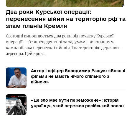
Два роки Курської операції:
перенесення війни на територію рф та
злам планів Кремля
Сьогодні виповнюється два роки від початку Курської
операції — безпрецедентної за задумом і виконанням
кампанії, яка перенесла бойові дії на територію держави-
агресора. Цей крок…
Актор і офіцер Володимир Ращук: «Воєнні
фільми не мають нічого спільного з
війною»
«Це зло має бути переможене»: історія
українця, який пережив російський полон