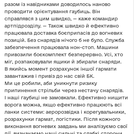
разом із навідниками доводилось наново
проводити орієнтування гаубиць. Він
справлявся з цим швидко, — каже командир
артпідрозділу. — Також швидко й ефективно
працювала доставка боєприпасів до вогневих
позицій. Без снарядів нічого б не було. Служба
забезпечення працювала нон-стоп. Машини
привозили боєкомплект безперервно. Усі, хто
міг, розпаковували ящики й збирали снаряди.
В якийсь момент розрахунок іншої гармати
завантажив і привіз до нас свій БК.
Ми це робили, аби уникнути ризику
припинення стрільби через нестачу снарядів.
І наші гаубиці не замовкали. Ефективно нищити
ворога можна, якщо ефективно працюють всі
ланки системи: аеророзвідка і корегувальники,
розрахунки гармат, логістики. Після кожного
виконання вогневих завдань ми аналізуємо свої
дії, визначаємо наші сильні та слабкі сторони,