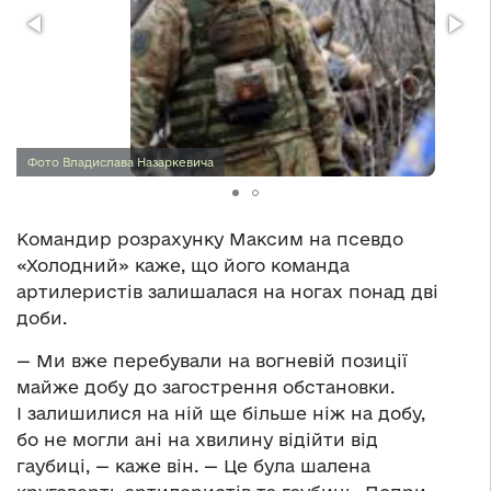
Фото Владислава Назаркевича
Командир розрахунку Максим на псевдо
«Холодний» каже, що його команда
артилеристів залишалася на ногах понад дві
доби.
— Ми вже перебували на вогневій позиції
майже добу до загострення обстановки.
І залишилися на ній ще більше ніж на добу,
бо не могли ані на хвилину відійти від
гаубиці, — каже він. — Це була шалена