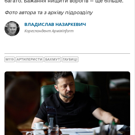
багато. Бажання нищити ворогів — ще більше.
Фото автора та з архіву підрозділу
ВЛАДИСЛАВ НАЗАРКЕВИЧ
Кореспондент АрміяInform
M119
АРТИЛЕРИСТИ
БАХМУТ
ГАУБИЦІ