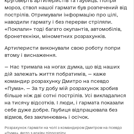
круговерть артилеристів та гаубиць. Попри
мороз, ствол нашої гармати був розпечений від
пострілів. Отримували інформацію про цілі,
наводили гармату і без перерви стріляли.
«Поклали» тоді багато окупантів, автомобілів,
бронетехніки, мінометних розрахунків.
Артилеристи виконували свою роботу попри
втому і виснаження.
— Нас тримала на ногах думка, що від наших
дій залежать життя побратимів, — каже
командир розрахунку Дмитро на псевдо
«Пума». — За ту добу мій розрахунок зробив
більше ніж дві сотні пострілів. Усі викладалися
на тисячу відсотків. І люди, і гармата показали
себе дуже добре. Гаубиця відпрацювала без
відмов, без заклинювань і осічок.
Розрахунок гармати на чолі з командиром Дмитром на псевдо
«Пума». Фото з архіву підрозділу