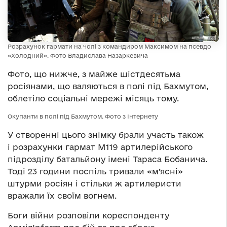
Розрахунок гармати на чолі з командиром Максимом на псевдо
«Холодний». Фото Владислава Назаркевича
Фото, що нижче, з майже шістдесятьма
росіянами, що валяються в полі під Бахмутом,
облетіло соціальні мережі місяць тому.
Окупанти в полі під Бахмутом. Фото з Інтернету
У створенні цього знімку брали участь також
і розрахунки гармат М119 артилерійського
підрозділу батальйону імені Тараса Бобанича.
Тоді 23 години поспіль тривали «м’ясні»
штурми росіян і стільки ж артилеристи
вражали їх своїм вогнем.
Боги війни розповіли кореспонденту