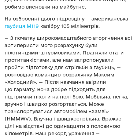
робимо висновки на майбутнє.
На озброєнні цього підрозділу — американська
гаубиця М119
калібру 105 міліметрів.
— З початку широкомасштабного вторгнення всі
артилеристи мого розрахунку були
піхотинцями-штурмовиками. Прагнули стати
протитанкістами, але нам запропонували
пройти підготовку для стрільби з гаубиць, —
розповідає командир розрахунку Максим
«Холодний». — Після навчання ввірили
цю гармату. Вона добре підходить для
підтримки піхоти на полі бою. Мобільна, легка,
зручно і швидко розгортається. Може
транспортуватися автомобілем «Хамві»
(HMMWV). Влучна і швидкострільна. Вражає
цілі на відстані до одинадцяти з половиною
кілометрів. Наш рекорд ураження —