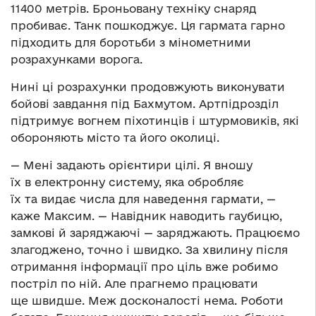
11400 метрів. Броньовану техніку снаряд
пробиває. Танк пошкоджує. Ця гармата гарно
підходить для боротьби з мінометними
розрахунками ворога.
Нині ці розрахунки продовжують виконувати
бойові завдання під Бахмутом. Артпідрозділ
підтримує вогнем піхотинців і штурмовиків, які
обороняють місто та його околиці.
— Мені задають орієнтири цілі. Я вношу
їх в електронну систему, яка обробляє
їх та видає числа для наведення гармати, —
каже Максим. — Навідник наводить гаубицю,
замкові й заряджаючі — заряджають. Працюємо
злагоджено, точно і швидко. За хвилину після
отримання інформації про ціль вже робимо
постріл по ній. Але прагнемо працювати
ще швидше. Меж досконалості нема. Роботи