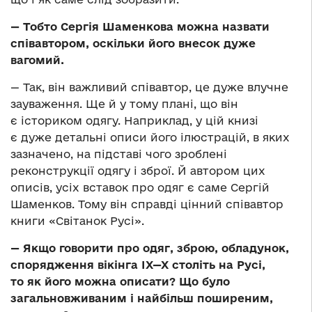
— Тобто Сергія Шаменкова можна назвати
співавтором, оскільки його внесок дуже
вагомий.
— Так, він важливий співавтор, це дуже влучне
зауваження. Ще й у тому плані, що він
є істориком одягу. Наприклад, у цій книзі
є дуже детальні описи його ілюстрацій, в яких
зазначено, на підставі чого зроблені
реконструкції одягу і зброї. Й автором цих
описів, усіх вставок про одяг є саме Сергій
Шаменков. Тому він справді цінний співавтор
книги «Світанок Русі».
— Якщо говорити про одяг, зброю, обладунок,
спорядження вікінга ІХ—Х століть на Русі,
то як його можна описати? Що було
загальновживаним і найбільш поширеним,