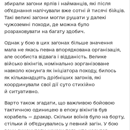
збирали загони ярлів і найманців, які після
об’єднання налічували вже сотні й тисячі бійців.
Такі великі загони могли рушати у далекі
чужоземні походи, де можна було
розраховувати на багату здобич.
Однак у бою в цих загонах більше значення
мала не якась певна впорядкована організація,
але особиста відвага і відданість. Велике
військо вікінгів, номінально зорганізоване
навколо конунга як ініціатора походу, билось
як кільканадцять дрібніших загонів, які
координували свої дії суто стихійно
й ситуативно.
Варто також згадати, що важливою бойовою
тактичною одиницею в епоху вікінгів був
корабель — дракар. Скільки воїнів було на борту,
стільки й об’єднувались у певний загін. У бою