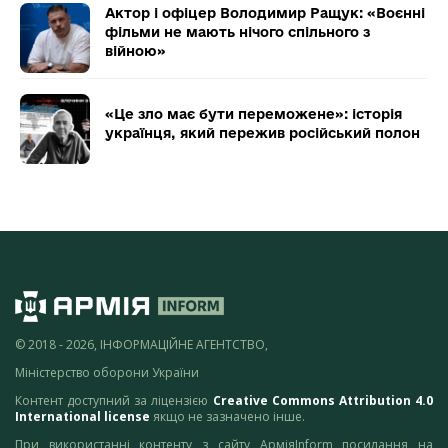
Актор і офіцер Володимир Ращук: «Воєнні
фільми не мають нічого спільного з
війною»
«Це зло має бути переможене»: історія
українця, який пережив російський полон
© 2018 - 2026, ІНФОРМАЦІЙНЕ АГЕНТСТВО,
Міністерство оборони України
Контент доступний за ліцензією
Creative Commons Attribution 4.0
International license
якщо не зазначено інше.
При використанні контенту з сайту АрміяInform посилання на