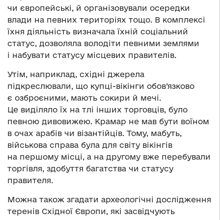
чи європейські, й організовували осередки
влади на певних територіях тощо. В комплексі
їхня діяльність визначала їхній соціальний
статус, дозволяла володіти певними землями
і набувати статусу місцевих правителів.
Утім, наприклад, східні джерела
підкреслювали, що купці-вікінги обов’язково
є озброєними, мають сокири й мечі.
Це виділяло їх на тлі інших торговців, було
певною дивовижею. Крамар не мав бути воїном
в очах арабів чи візантійців. Тому, мабуть,
військова справа була для світу вікінгів
на першому місці, а на другому вже перебували
торгівля, здобуття багатства чи статусу
правителя.
Можна також згадати археологічні дослідження
теренів Східної Європи, які засвідчують