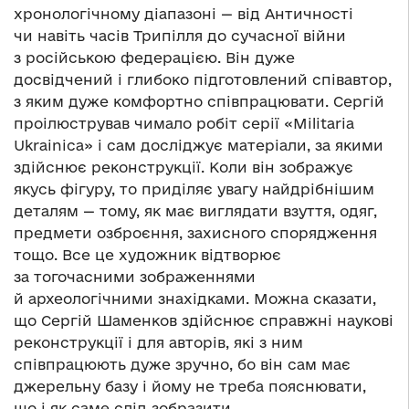
хронологічному діапазоні — від Античності
чи навіть часів Трипілля до сучасної війни
з російською федерацією. Він дуже
досвідчений і глибоко підготовлений співавтор,
з яким дуже комфортно співпрацювати. Сергій
проілюстрував чимало робіт серії «Militaria
Ukrainica» і сам досліджує матеріали, за якими
здійснює реконструкції. Коли він зображує
якусь фігуру, то приділяє увагу найдрібнішим
деталям — тому, як має виглядати взуття, одяг,
предмети озброєння, захисного спорядження
тощо. Все це художник відтворює
за тогочасними зображеннями
й археологічними знахідками. Можна сказати,
що Сергій Шаменков здійснює справжні наукові
реконструкції і для авторів, які з ним
співпрацюють дуже зручно, бо він сам має
джерельну базу і йому не треба пояснювати,
що і як саме слід зобразити.