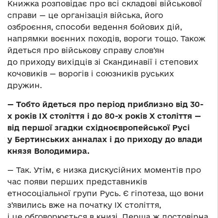
Книжка розповідає про всі складові військової
справи — це організація війська, його
озброєння, способи ведення бойових дій,
напрямки воєнних походів, вороги тощо. Також
йдеться про військову справу слов’ян
до приходу вихідців зі Скандинавії і степових
кочовиків — ворогів і союзників руських
дружин.
— Тобто йдеться про період приблизно від 30-
х років ІХ століття і до 80-х років Х століття —
від першої згадки східноєвропейської Русі
у Бертинських анналах і до приходу до влади
князя Володимира.
— Так. Утім, є низка дискусійних моментів про
час появи перших представників
етносоціальної групи Русь. Є гіпотеза, що вони
з’явились вже на початку ІХ століття,
і це обговорюється в книзі. Перша ж достовірна