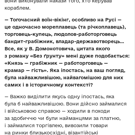
вони виконували накази того, хто керував
кораблем.
— Тогочасний воїн-вікінг, особливо на Русі —
це одночасно мореплавець (та річкоплавець),
торговець-купець, людолов-работорговець
бандит-грабіжник, владар-державотворець…
Все, як у В. Домонотовича, цитата якого
з роману «Без ґрунту» мені дуже подобається:
«Князь — грабіжник — работорговець —
крамар — гість». Яка іпостась, на ваш погляд,
була найважливішою, найвагомішою для них
самих і в історичному контексті?
— Важко виділити якусь одну іпостась, яка
була б найважливішою. Вони дійсно займалися
і військовою справою — ходили в походи
за здобиччю чи були найманцями за платню,
і займалися торгівлею, вивозили товари
на ринки близькосхідні, візантійські