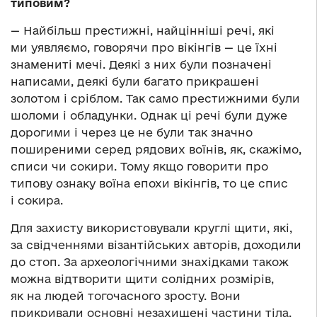
типовим?
— Найбільш престижні, найцінніші речі, які
ми уявляємо, говорячи про вікінгів — це їхні
знамениті мечі. Деякі з них були позначені
написами, деякі були багато прикрашені
золотом і сріблом. Так само престижними були
шоломи і обладунки. Однак ці речі були дуже
дорогими і через це не були так значно
поширеними серед рядових воїнів, як, скажімо,
списи чи сокири. Тому якщо говорити про
типову ознаку воїна епохи вікінгів, то це спис
і сокира.
Для захисту використовували круглі щити, які,
за свідченнями візантійських авторів, доходили
до стоп. За археологічними знахідками також
можна відтворити щити солідних розмірів,
як на людей тогочасного зросту. Вони
прикривали основні незахищені частини тіла.