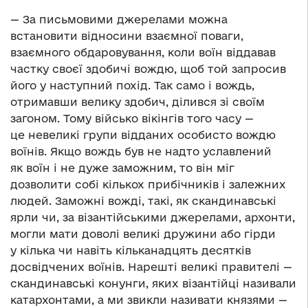
— За письмовими джерелами можна
встановити відносини взаємної поваги,
взаємного обдаровування, коли воїн віддавав
частку своєї здобичі вождю, щоб той запросив
його у наступний похід. Так само і вождь,
отримавши велику здобич, ділився зі своїм
загоном. Тому військо вікінгів того часу —
це невеликі групи відданих особисто вождю
воїнів. Якщо вождь був не надто уславлений
як воїн і не дуже заможним, то він міг
дозволити собі кількох прибічників і залежних
людей. Заможні вожді, такі, як скандинавські
ярли чи, за візантійськими джерелами, архонти,
могли мати доволі великі дружини або гірди
у кілька чи навіть кільканадцять десятків
досвідчених воїнів. Нарешті великі правителі —
скандинавські конунги, яких візантійці називали
катархонтами, а ми звикли називати князями —