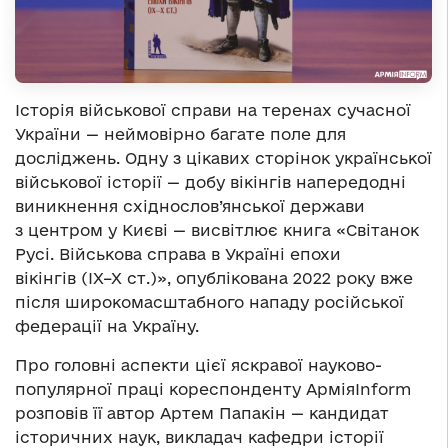
Історія військової справи на теренах сучасної
України — неймовірно багате поле для
досліджень. Одну з цікавих сторінок української
військової історії — добу вікінгів напередодні
виникнення східнослов’янської держави
з центром у Києві — висвітлює книга «Світанок
Русі. Військова справа в Україні епохи
вікінгів (IX–X ст.)», опублікована 2022 року вже
після широкомасштабного нападу російської
федерації на Україну.
Про головні аспекти цієї яскравої науково-
популярної праці кореспонденту АрміяInform
розповів її автор Артем Папакін — кандидат
історичних наук, викладач кафедри історії