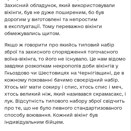
Захисний обладунок, який використовували
вікінги, був не дуже поширеним, бо був
дорогим у виготовлені та непростим
в експлуатації. Тому переважно вікінги
обмежувались щитом.
Якщо ж говорити про якийсь типовий набір
зброї та захисного спорядження тогочасного
воїна-вікінга, то його не існувало. Це нам відомо
завдяки розкопкам некрополів доби вікінгів у
Гньоздово чи Шестовицях на Чернігівщині, де в
кожному похованні бачимо своєрідний набір.
Хтось міг мати сокиру і спис, хтось спис і меч,
хтось великий ніж, який називався скрамасакс, і
лук. Відсутність типового набору зброї свідчить
про те, що не було певного стандартизованого
способу воювання. Кожний вікінг був
індивідуальним бійцем.