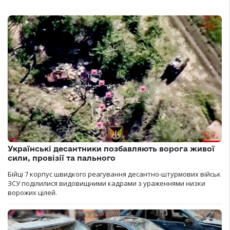
Українські десантники позбавляють ворога живої
сили, провізії та пального
Бійці 7 корпус швидкого реагування десантно-штурмових військ
ЗСУ поділилися видовищними кадрами з ураженнями низки
ворожих цілей.