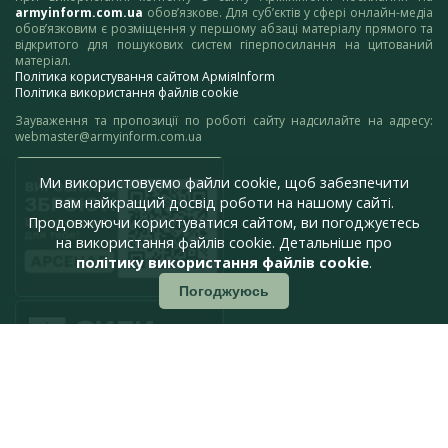
armyinform.com.ua
обов’язкове. Для суб’єктів у сфері онлайн-медіа
обов’язковим є розміщення у першому абзаці матеріалу прямого та
відкритого для пошукових систем гіперпосилання на цитований
матеріал.
Політика користування сайтом АрміяInform
Політика використання файлів cookie
Зауваження та пропозиції по роботі сайту надсилайте на адресу:
webmaster@armyinform.com.ua
Ми використовуємо файли cookie, щоб забезпечити
вам найкращий досвід роботи на нашому сайті.
Продовжуючи користуватися сайтом, ви погоджуєтесь
на використання файлів cookie. Детальніше про
політику використання файлів cookie
.
Погоджуюсь