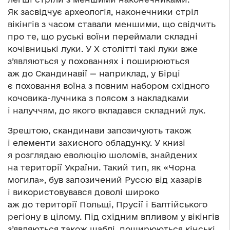
Як засвідчує археологія, наконечники стріл
вікінгів з часом ставали меншими, що свідчить
про те, що руські воїни переймали складні
кочівницькі луки. У Х столітті такі луки вже
з’являються у похованнях і поширюються
аж до Скандинавії — наприклад, у Бірці
є поховання воїна з повним набором східного
кочовика-лучника з поясом з накладками
і налуччям, до якого вкладався складний лук.
Зрештою, скандинави запозичують також
і елементи захисного обладунку. У книзі
я розглядаю еволюцію шоломів, знайдених
на території України. Такий тип, як «Чорна
могила», був запозичений Руссю від хазарів
і використовувався доволі широко
аж до території Польщі, Прусії і Балтійського
регіону в цілому. Під східним впливом у вікінгів
з’являються також шаблі, поширюються кінські