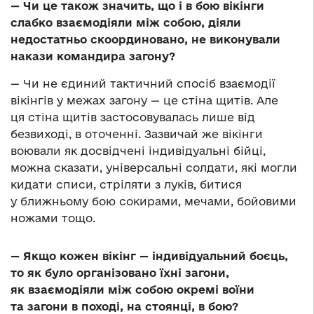
— Чи це також значить, що і в бою вікінги
слабко взаємодіяли між собою, діяли
недостатньо скоординовано, не виконували
накази командира загону?
— Чи не єдиний тактичний спосіб взаємодії
вікінгів у межах загону — це стіна щитів. Але
ця стіна щитів застосовувалась лише від
безвиході, в оточенні. Зазвичай же вікінги
воювали як досвідчені індивідуальні бійці,
можна сказати, універсальні солдати, які могли
кидати списи, стріляти з луків, битися
у ближньому бою сокирами, мечами, бойовими
ножами тощо.
— Якщо кожен вікінг — індивідуальний боєць,
то як було організовано їхні загони,
як взаємодіяли між собою окремі воїни
та загони в поході, на стоянці, в бою?