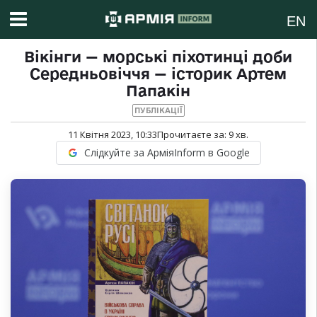
EN
Вікінги — морські піхотинці доби
Середньовіччя — історик Артем
Папакін
ПУБЛІКАЦІЇ
11 Квітня 2023, 10:33
Прочитаєте за:
9
хв.
Слідкуйте за АрміяInform в Google