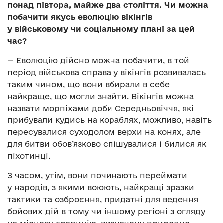
понад півтора, майже два століття. Чи можна
побачити якусь еволюцію вікінгів
у військовому чи соціальному плані за цей
час?
— Еволюцію дійсно можна побачити, в той
період військова справа у вікінгів розвивалась
таким чином, що вони вбирали в себе
найкраще, що могли знайти. Вікінгів можна
назвати морпіхами доби Середньовіччя, які
прибували кудись на кораблях, можливо, навіть
пересувалися суходолом верхи на конях, але
для битви обов’язково спішувалися і билися як
піхотинці.
З часом, утім, вони починають переймати
у народів, з якими воюють, найкращі зразки
тактики та озброєння, придатні для ведення
бойових дій в тому чи іншому регіоні з огляду