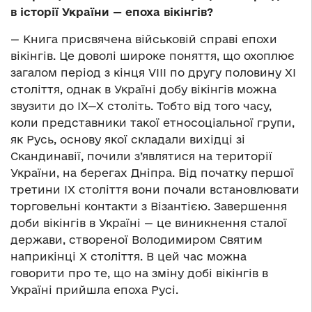
в історії України — епоха вікінгів?
— Книга присвячена військовій справі епохи
вікінгів. Це доволі широке поняття, що охоплює
загалом період з кінця VIII по другу половину ХІ
століття, однак в Україні добу вікінгів можна
звузити до ІХ—Х століть. Тобто від того часу,
коли представники такої етносоціальної групи,
як Русь, основу якої складали вихідці зі
Скандинавії, почили з’являтися на території
України, на берегах Дніпра. Від початку першої
третини ІХ століття вони почали встановлювати
торговельні контакти з Візантією. Завершення
доби вікінгів в Україні — це виникнення сталої
держави, створеної Володимиром Святим
наприкінці Х століття. В цей час можна
говорити про те, що на зміну добі вікінгів в
Україні прийшла епоха Русі.