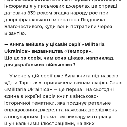
інформація у письмових джерелах це справді
датована 839 роком згадка народу рос при
дворі франкського імператора Людовика
Благочестивого, куди вони потрапили через
Візантію.
— Книга вийшла у цікавій серії «Militaria
Ukrainica» видавництва «Темпора».
Що це за серія, чим вона цікава, наприклад,
для українських військових?
— У мене у цій серії вже була книга під назвою
«Діти Таргітая», присвячена війнам скіфів. Серія
«Militaria Ukrainica» — це перша і на сьогодні
єдина в Україні серія книг з військово-
історичної тематики, яка поєднує ретельне
опрацювання джерел та наукових досліджень
з популярним форматом викладу матеріалу
й унікальними ілюстраціями, на яких