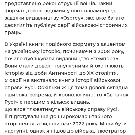
представлено реконструкції воїнів. Такий
формат доволі відомий у світі насамперед
завдяки видавництву «Osprey», яке вже багато
десятиліть публікує серії військово-історичних
праць.
В Україні книги подібного формату з акцентом
на українську історію, починаючи з 2008 року,
почало публікувати видавництво «Темпора».
Вони стали доволі популярними й охоплюють
історію від доби Античності до ХХ століття.
У серії не вистачало книг з історії військової
справи Русі. Оскільки ж ця тема доволі складна
і широка, зокрема, й хронологічно, то «Світанок
Русі» є першим з кількох видань,
що висвітлюватимуть військову справу Русі.
Її підготували ще до широкомасштабного
вторгнення, а видали вже 2022 року. Мали бути
наступні, однак я пішов до війська, ілюстратор