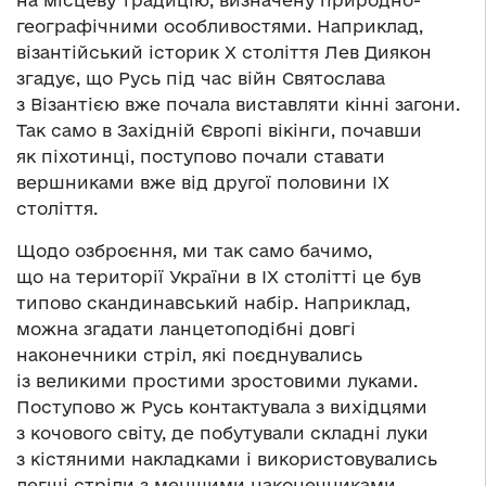
на місцеву традицію, визначену природно-
географічними особливостями. Наприклад,
візантійський історик Х століття Лев Диякон
згадує, що Русь під час війн Святослава
з Візантією вже почала виставляти кінні загони.
Так само в Західній Європі вікінги, почавши
як піхотинці, поступово почали ставати
вершниками вже від другої половини ІХ
століття.
Щодо озброєння, ми так само бачимо,
що на території України в ІХ столітті це був
типово скандинавський набір. Наприклад,
можна згадати ланцетоподібні довгі
наконечники стріл, які поєднувались
із великими простими зростовими луками.
Поступово ж Русь контактувала з вихідцями
з кочового світу, де побутували складні луки
з кістяними накладками і використовувались
легші стріли з меншими наконечниками.