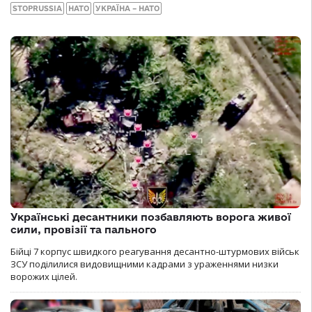
STOPRUSSIA
НАТО
УКРАЇНА – НАТО
Українські десантники позбавляють ворога живої
сили, провізії та пального
Бійці 7 корпус швидкого реагування десантно-штурмових військ
ЗСУ поділилися видовищними кадрами з ураженнями низки
ворожих цілей.