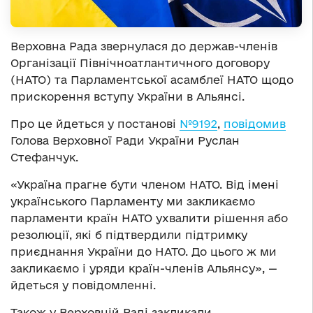
Верховна Рада звернулася до держав-членів
Організації Північноатлантичного договору
(НАТО) та Парламентської асамблеї НАТО щодо
прискорення вступу України в Альянсі.
Про це йдеться у постанові
№9192
,
повідомив
Голова Верховної Ради України Руслан
Стефанчук.
«Україна прагне бути членом НАТО. Від імені
українського Парламенту ми закликаємо
парламенти країн НАТО ухвалити рішення або
резолюції, які б підтвердили підтримку
приєднання України до НАТО. До цього ж ми
закликаємо і уряди країн-членів Альянсу», —
йдеться у повідомленні.
Також у Верховній Раді закликали