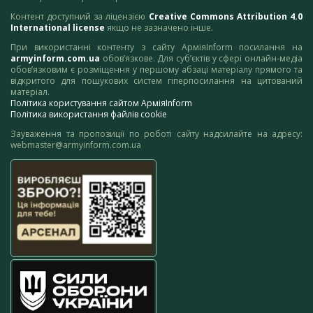
Контент доступний за ліцензією
Creative Commons Attribution 4.0
International license
якщо не зазначено інше.
При використанні контенту з сайту АрміяInform посилання на
armyinform.com.ua
обов’язкове. Для суб’єктів у сфері онлайн-медіа
обов’язковим є розміщення у першому абзаці матеріалу прямого та
відкритого для пошукових систем гіперпосилання на цитований
матеріал.
Політика користування сайтом АрміяInform
Політика використання файлів cookie
Зауваження та пропозиції по роботі сайту надсилайте на адресу:
webmaster@armyinform.com.ua