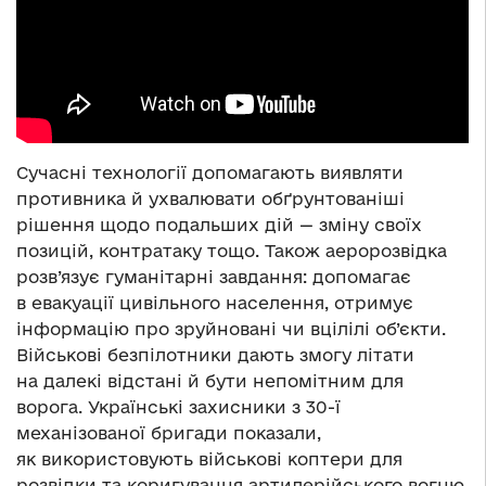
Сучасні технології допомагають виявляти
противника й ухвалювати обґрунтованіші
рішення щодо подальших дій — зміну своїх
позицій, контратаку тощо. Також аеророзвідка
розв’язує гуманітарні завдання: допомагає
в евакуації цивільного населення, отримує
інформацію про зруйновані чи вцілілі об’єкти.
Військові безпілотники дають змогу літати
на далекі відстані й бути непомітним для
ворога. Українські захисники з 30-ї
механізованої бригади показали,
як використовують військові коптери для
розвідки та коригування артилерійського вогню.