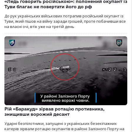
«Ледь говорить російською»: полонений окупант із
Туви благає не повертати його до рф
До рук українських військових потрапив російський окупант із
Туви, який пішов на війну заради грошей, проте побачивши все
на власні очі, втік уже на третій день
Рій «Баракуд» зірвав ротацію противника,
знищивши ворожий десант
Ударні безпілотники, запущені з українських безекіпажних
катерів зірвали ротацію окупантів в районі Залізного Порту на