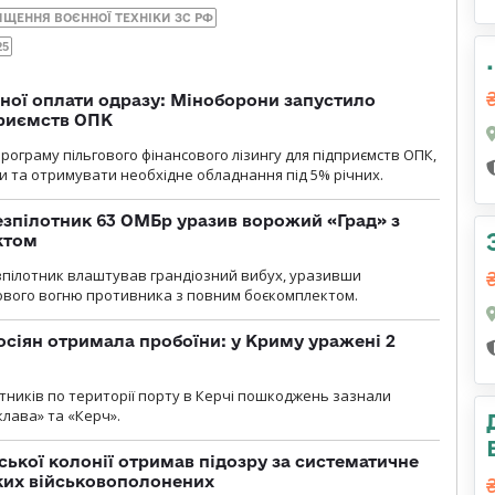
ИЩЕННЯ ВОЄННОЇ ТЕХНІКИ ЗС РФ
25
ної оплати одразу: Міноборони запустило
приємств ОПК
ограму пільгового фінансового лізингу для підприємств ОПК,
 та отримувати необхідне обладнання під 5% річних.
безпілотник 63 ОМБр уразив ворожий «Град» з
ктом
зпілотник влаштував грандіозний вибух, уразивши
ового вогню противника з повним боєкомплектом.
осіян отримала пробоїни: у Криму уражені 2
отників по території порту в Керчі пошкоджень зазнали
клава» та «Керч».
ької колонії отримав підозру за систематичне
ких військовополонених