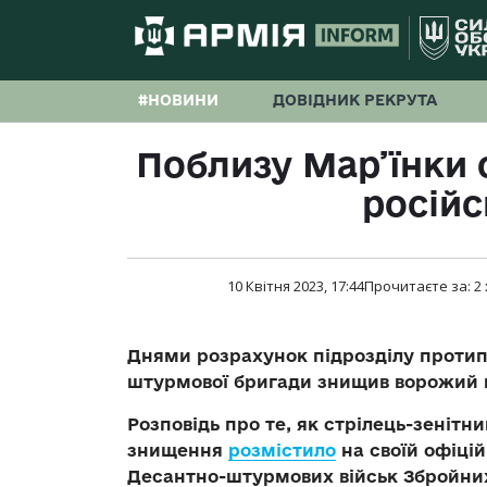
#НОВИНИ
ДОВІДНИК РЕКРУТА
Поблизу Мар’їнки 
російс
10 Квітня 2023, 17:44
Прочитаєте за:
2
Днями розрахунок підрозділу протип
штурмової бригади знищив ворожий 
Розповідь про те, як стрілець-зенітни
знищення
розмістило
на своїй офіці
Десантно-штурмових військ Збройних