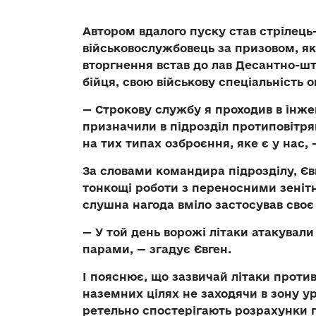
Автором вдалого пуску став стрілець-
військовослужбовець за призовом, я
вторгнення встав до лав Десантно-шт
бійця, свою військову спеціальність о
— Строкову службу я проходив в інж
призначили в підрозділ протиповітря
на тих типах озброєння, яке є у нас, 
За словами командира підрозділу, Євг
тонкощі роботи з переносними зеніт
слушна нагода вміло застосував своє
— У той день ворожі літаки атакували
парами, — згадує Євген.
І пояснює, що зазвичай літаки прот
наземних цілях не заходячи в зону 
ретельно спостерігають розрахунки п