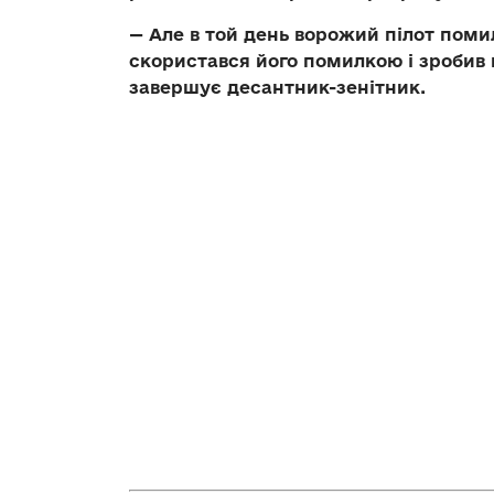
— Але в той день ворожий пілот помил
скористався його помилкою і зробив 
завершує десантник-зенітник.