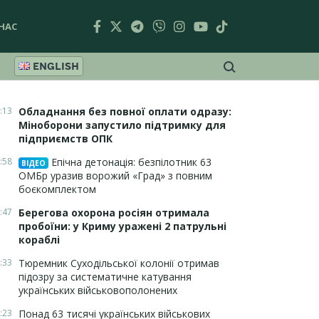
НАС
ENGLISH
:13
Обладнання без повної оплати одразу:
Міноборони запустило підтримку для
підприємств ОПК
:58
Епічна детонація: безпілотник 63
ВІДЕО
ОМБр уразив ворожий «Град» з повним
боєкомплектом
:47
Берегова охорона росіян отримала
пробоїни: у Криму уражені 2 патрульні
кораблі
:33
Тюремник Суходільської колонії отримав
підозру за систематичне катування
українських військовополонених
:23
Понад 63 тисячі українських військових