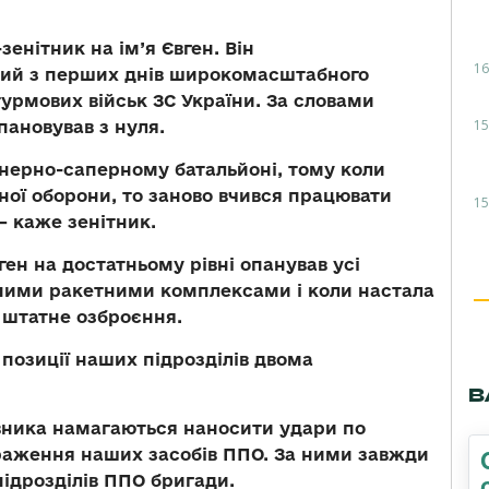
зенітник на ім’я Євген. Він
16
кий з перших днів широкомасштабного
урмових військ ЗС України. За словами
15
пановував з нуля.
енерно-саперному батальйоні, тому коли
ної оборони, то заново вчився працювати
15
— каже зенітник.
ен на достатньому рівні опанував усі
ними ракетними комплексами і коли настала
 штатне озброєння.
 позиції наших підрозділів двома
В
ивника намагаються наносити удари по
ураження наших засобів ППО. За ними завжди
ідрозділів ППО бригади.