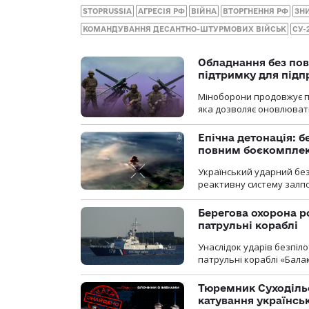
STOPRUSSIA
АГРЕСІЯ РФ
ВІЙНА
ВТОРГНЕННЯ РФ
ЗН
КОМАНДУВАННЯ ДЕСАНТНО-ШТУРМОВИХ ВІЙСЬК
СУ-
Обладнання без пов
підтримку для під
Міноборони продовжує пр
яка дозволяє оновлювати
Епічна детонація: 
повним боєкомпле
Український ударний бе
реактивну систему залп
Берегова охорона р
патрульні кораблі
Унаслідок ударів безпіл
патрульні кораблі «Бала
Тюремник Суходільс
катування українсь