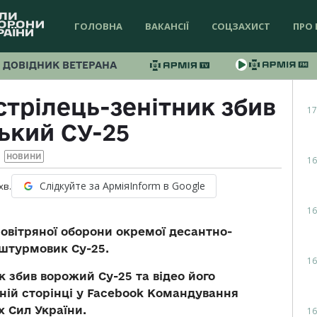
ГОЛОВНА
ВАКАНСІЇ
СОЦЗАХИСТ
ПРО 
ДОВІДНИК ВЕТЕРАНА
стрілець-зенітник збив
17
ький СУ-25
НОВИНИ
16
Слідкуйте за АрміяInform в Google
хв.
16
овітряної оборони окремої десантно-
штурмовик Су-25.
16
к збив ворожий Су-25 та відео його
йній сторінці у Facebook Командування
 Сил України.
16