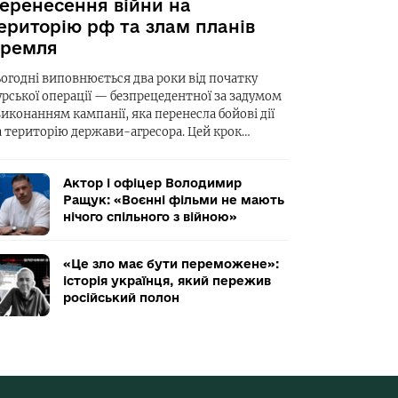
еренесення війни на
ериторію рф та злам планів
ремля
ьогодні виповнюється два роки від початку
урської операції — безпрецедентної за задумом
виконанням кампанії, яка перенесла бойові дії
а територію держави-агресора. Цей крок…
Актор і офіцер Володимир
Ращук: «Воєнні фільми не мають
нічого спільного з війною»
«Це зло має бути переможене»:
історія українця, який пережив
російський полон