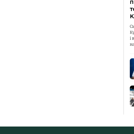
п
т
К
С
К
і 
н