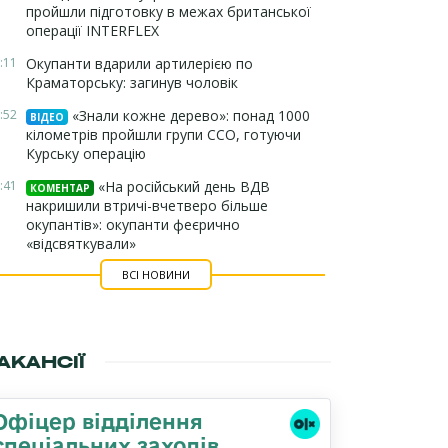
пройшли підготовку в межах британської
операції INTERFLEX
:11
Окупанти вдарили артилерією по
Краматорську: загинув чоловік
:52
«Знали кожне дерево»: понад 1000
ВІДЕО
кілометрів пройшли групи ССО, готуючи
Курську операцію
:41
«На російський день ВДВ
КОМЕНТАР
накришили втричі-вчетверо більше
окупантів»: окупанти феєрично
«відсвяткували»
ВСІ НОВИНИ
АКАНСІЇ
Офіцер відділення
спеціальних заходів