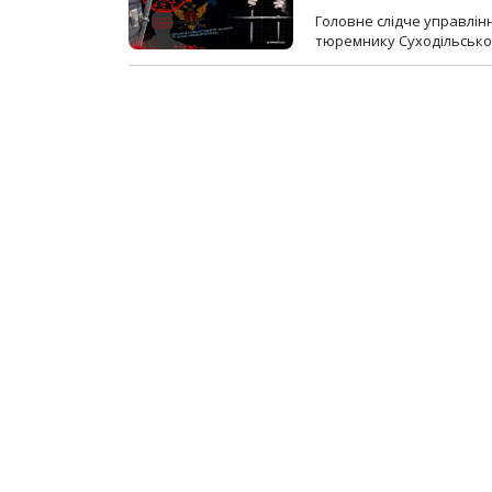
Головне слідче управлінн
тюремнику Суходільської