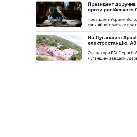
Президент доручив 
проти російського
Президент України Воло
санкційної політики проти
На Луганщині Apach
електростанцію, АЗ
Оператори ББпС Apachi 8
Луганщині завдали ударів