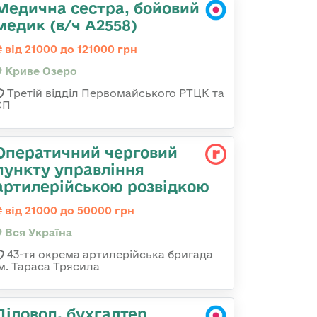
Медична сестра, бойовий
медик (в/ч А2558)
від 21000 до 121000 грн
Криве Озеро
Третій відділ Первомайського РТЦК та
СП
Оператичний черговий
пункту управління
артилерійською розвідкою
від 21000 до 50000 грн
Вся Україна
43-тя окрема артилерійська бригада
ім. Тараса Трясила
Діловод, бухгалтер