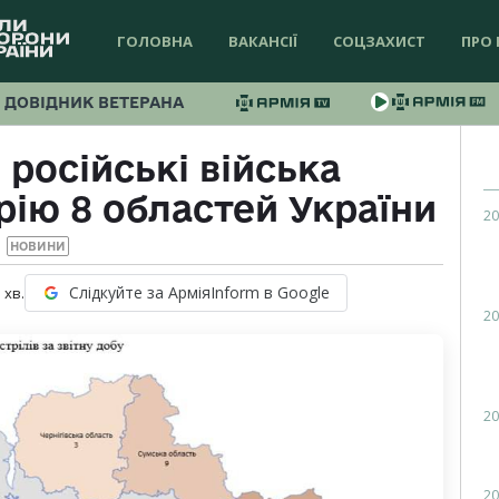
ГОЛОВНА
ВАКАНСІЇ
СОЦЗАХИСТ
ПРО 
ДОВІДНИК ВЕТЕРАНА
російські війська
рію 8 областей України
20
НОВИНИ
Слідкуйте за АрміяInform в Google
1
хв.
20
20
20