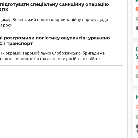
підготувати спеціальну санкційну операцію
 ОПК
димир Зеленський провів координаційну нараду щодо
 росії.
i розгромили логістику окупантів: уражено
С і транспорт
1-ї окремої аеромобільної Слобожанської бригади на
 по ключових об’єктах логістики російських військ.