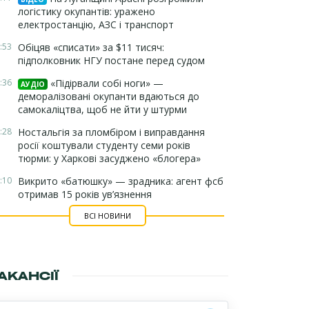
логістику окупантів: уражено
електростанцію, АЗС і транспорт
:53
Обіцяв «списати» за $11 тисяч:
підполковник НГУ постане перед судом
:36
«Підірвали собі ноги» —
АУДІО
деморалізовані окупанти вдаються до
самокаліцтва, щоб не йти у штурми
:28
Ностальгія за пломбіром і виправдання
росії коштували студенту семи років
тюрми: у Харкові засуджено «блогера»
:10
Викрито «батюшку» — зрадника: агент фсб
отримав 15 років ув’язнення
ВСІ НОВИНИ
АКАНСІЇ