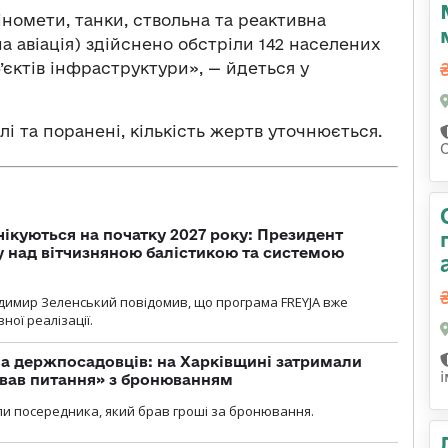
іномети, танки, ствольна та реактивна
а авіація) здійснено обстріли 142 населених
’єктів інфраструктури», — йдеться у
і та поранені, кількість жертв уточнюється.
чікуються на початку 2027 року: Президент
у над вітчизняною балістикою та системою
димир Зеленський повідомив, що програма FREYJA вже
ної реалізації.
а держпосадовців: на Харківщині затримали
ував питання» з бронюванням
и посередника, який брав гроші за бронювання.