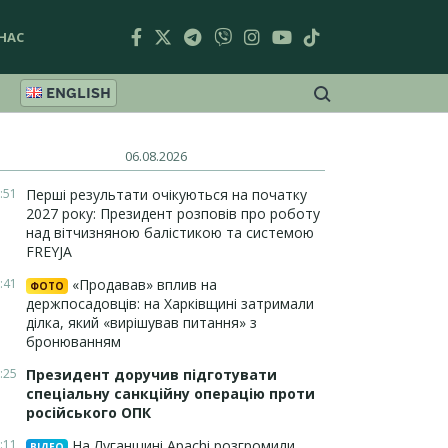
НАС
ENGLISH
06.08.2026
:51
Перші результати очікуються на початку
2027 року: Президент розповів про роботу
над вітчизняною балістикою та системою
FREYJA
:41
«Продавав» вплив на
ФОТО
держпосадовців: на Харківщині затримали
ділка, який «вирішував питання» з
бронюванням
:25
Президент доручив підготувати
спеціальну санкційну операцію проти
російського ОПК
:11
На Луганщині Apachi розгромили
ВІДЕО