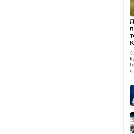
Д
п
т
К
С
К
і 
н