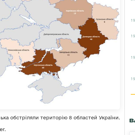
19
19
19
19
ька обстріляли територію 8 областей України.
В
er.