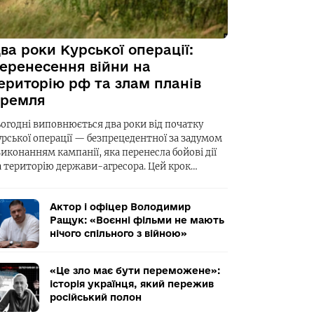
ва роки Курської операції:
еренесення війни на
ериторію рф та злам планів
ремля
ьогодні виповнюється два роки від початку
урської операції — безпрецедентної за задумом
виконанням кампанії, яка перенесла бойові дії
а територію держави-агресора. Цей крок…
Актор і офіцер Володимир
Ращук: «Воєнні фільми не мають
нічого спільного з війною»
«Це зло має бути переможене»:
історія українця, який пережив
російський полон