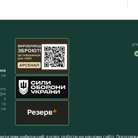
pr
ons
не
orm
Для
м є
 та
 на
 на
чити вам найкращий досвід роботи на нашому сайті. Продовжу