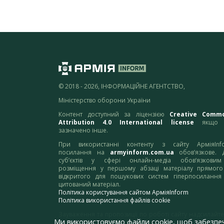
© 2018 - 2026, ІНФОРМАЦІЙНЕ АГЕНТСТВО,
Міністерство оборони України
Контент доступний за ліцензією
Creative Comm
Attribution 4.0 International license
якщо 
зазначено інше.
При використанні контенту з сайту АрміяInf
посилання на
armyinform.com.ua
обов’язкове. 
суб’єктів у сфері онлайн-медіа обов’язкови
розміщення у першому абзаці матеріалу прямого
відкритого для пошукових систем гіперпосилання
цитований матеріал.
Політика користування сайтом АрміяInform
Політика використання файлів cookie
Зауваження та пропозиції по роботі сайту надсилайте
Ми використовуємо файли cookie, щоб забезпе
адресу:
webmaster@armyinform.com.ua