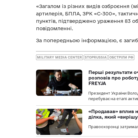
«Загалом із різних видів озброєння (м
артилерія, БПЛА, ЗРК «С-300», тактичн
пунктів, підтверджено ураження 83 об
повідомленні.
За попередньою інформацією, є загибл
MILITARY MEDIA CENTER
STOPRUSSIA
ОБСТРІЛИ РФ
Перші результати о
розповів про робот
FREYJA
Президент України Воло
перебуває на етапі актив
«Продавав» вплив н
ділка, який «виріш
Правоохоронці затримал