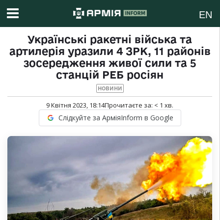
EN
Українські ракетні війська та
артилерія уразили 4 ЗРК, 11 районів
зосередження живої сили та 5
станцій РЕБ росіян
НОВИНИ
9 Квітня 2023, 18:14
Прочитаєте за:
< 1
хв.
Слідкуйте за АрміяInform в Google