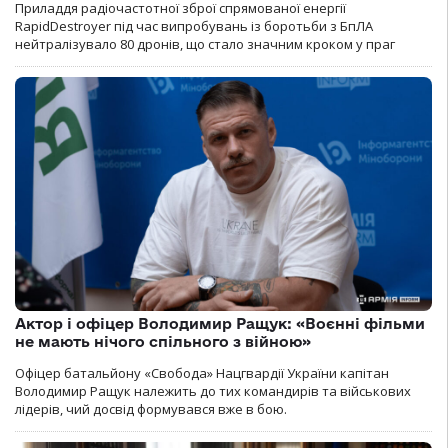
Приладдя радіочастотної зброї спрямованої енергії
RapidDestroyer під час випробувань із боротьби з БпЛА
нейтралізувало 80 дронів, що стало значним кроком у праг
Актор і офіцер Володимир Ращук: «Воєнні фільми
не мають нічого спільного з війною»
Офіцер батальйону «Свобода» Нацгвардії України капітан
Володимир Ращук належить до тих командирів та військових
лідерів, чий досвід формувався вже в бою.