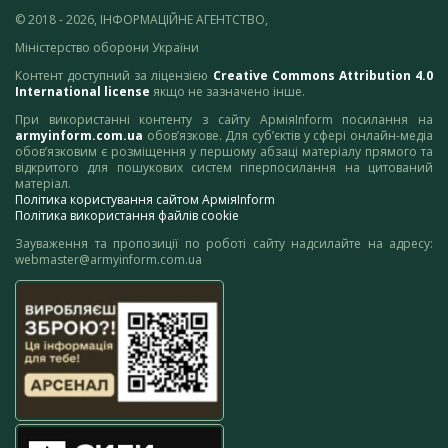
© 2018 - 2026, ІНФОРМАЦІЙНЕ АГЕНТСТВО,
Міністерство оборони України
Контент доступний за ліцензією
Creative Commons Attribution 4.0
International license
якщо не зазначено інше.
При використанні контенту з сайту АрміяInform посилання на
armyinform.com.ua
обов’язкове. Для суб’єктів у сфері онлайн-медіа
обов’язковим є розміщення у першому абзаці матеріалу прямого та
відкритого для пошукових систем гіперпосилання на цитований
матеріал.
Політика користування сайтом АрміяInform
Політика використання файлів cookie
Зауваження та пропозиції по роботі сайту надсилайте на адресу:
webmaster@armyinform.com.ua