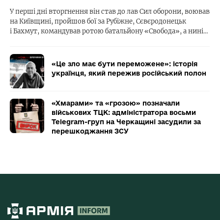
У перші дні вторгнення він став до лав Сил оборони, воював
на Київщині, пройшов бої за Рубіжне, Сєвєродонецьк
і Бахмут, командував ротою батальйону «Свобода», а нині…
«Це зло має бути переможене»: історія
українця, який пережив російський полон
«Хмарами» та «грозою» позначали
військових ТЦК: адміністратора восьми
Telegram-груп на Черкащині засудили за
перешкоджання ЗСУ