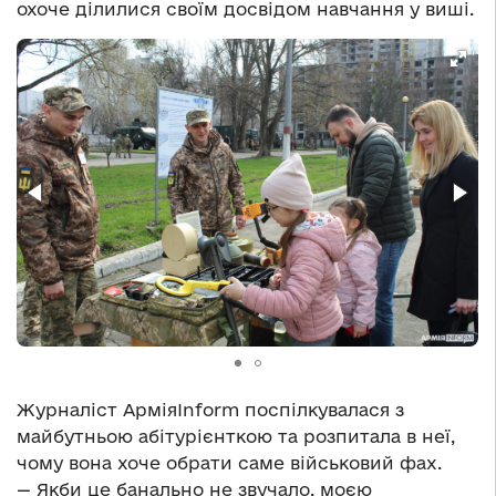
охоче ділилися своїм досвідом навчання у виші.
Журналіст АрміяInform поспілкувалася з
майбутньою абітурієнткою та розпитала в неї,
чому вона хоче обрати саме військовий фах.
— Якби це банально не звучало, моєю