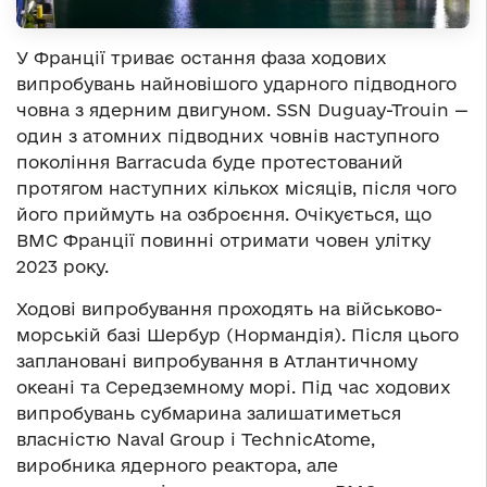
У Франції триває остання фаза ходових
випробувань найновішого ударного підводного
човна з ядерним двигуном. SSN Duguay-Trouin —
один з атомних підводних човнів наступного
покоління Barracuda буде протестований
протягом наступних кількох місяців, після чого
його приймуть на озброєння. Очікується, що
ВМС Франції повинні отримати човен улітку
2023 року.
Ходові випробування проходять на військово-
морській базі Шербур (Нормандія). Після цього
заплановані випробування в Атлантичному
океані та Середземному морі. Під час ходових
випробувань субмарина залишатиметься
власністю Naval Group і TechnicAtome,
виробника ядерного реактора, але