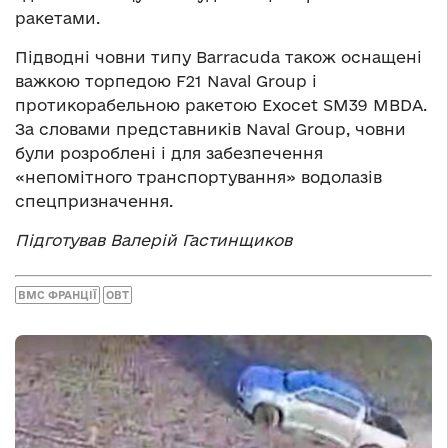
ракетами.
Підводні човни типу Barracuda також оснащені
важкою торпедою F21 Naval Group і
протикорабельною ракетою Exocet SM39 MBDA.
За словами представників Naval Group, човни
були розроблені і для забезпечення
«непомітного транспортування» водолазів
спецпризначення.
Підготував Валерій Гастинщиков
ВМС ФРАНЦІЇ
ОВТ