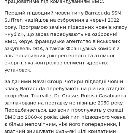
працюватиме під командуванням ВМС.
Перший підводний човен типу Barracuda SSN
Suffren надійшов на озброєння в червні 2022
року. Програмою заміни підводних човнів класу
«Рубіс», що зараз перебувають на озброєнні
ВМС, керує французьке агентство військових
закупівель DGA, а також Французька комісія з
альтернативних джерел енергії та атомної
енергії, яка контролює сегмент ядерних
установок.
За даними Naval Group, чотири підводні човни
класу Barracuda перебувають на різних стадіях
розробки. Tourville, De Grasse, Rubis і Casabianca
заплановано на поставку не пізніше 2030 року.
Передбачається, що вони прослужать у складі
ВМС до 2060-х років. Цей тип підводного човна
є більш непомітним, ніж його попередники, і
здатний знищувати будь-які цілі крилатими