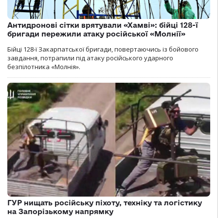
Антидронові сітки врятували «Хамві»: бійці 128-ї
бригади пережили атаку російської «Молнії»
Бійці 128-ї Закарпатської бригади, повертаючись із бойового
завдання, потрапили під атаку російського ударного
безпілотника «Молнія».
ГУР нищать російську піхоту, техніку та логістику
на Запорізькому напрямку