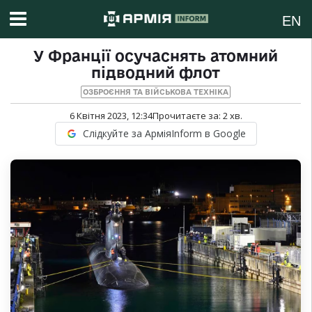
EN
У Франції осучаснять атомний
підводний флот
ОЗБРОЄННЯ ТА ВІЙСЬКОВА ТЕХНІКА
6 Квітня 2023, 12:34
Прочитаєте за:
2
хв.
Слідкуйте за АрміяInform в Google