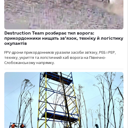
Destruction Team розбирає тил ворога:
прикордонники нищать зв’язок, техніку й логістику
окупантів
FPV-дрони прикордонників уразили засоби зв’язку, РЕБ і РЕР,
техніку, укриття та логістичний хаб ворога на Північно-
Слобожанському напрямку.