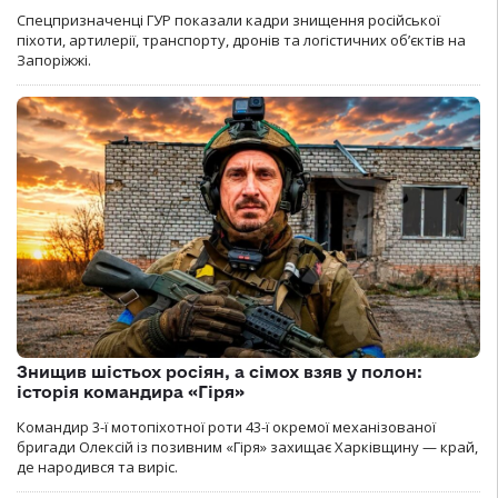
Спецпризначенці ГУР показали кадри знищення російської
піхоти, артилерії, транспорту, дронів та логістичних об’єктів на
Запоріжжі.
Знищив шістьох росіян, а сімох взяв у полон:
історія командира «Гіря»
Командир 3-ї мотопіхотної роти 43-ї окремої механізованої
бригади Олексій із позивним «Гіря» захищає Харківщину — край,
де народився та виріс.