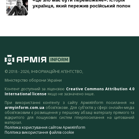
українця, який пережив російський полон
© 2018 - 2026, ІНФОРМАЦІЙНЕ АГЕНТСТВО,
Міністерство оборони України
Контент доступний за ліцензією
Creative Commons Attribution 4.0
International license
якщо не зазначено інше.
При використанні контенту з сайту АрміяInform посилання на
armyinform.com.ua
обов’язкове. Для суб’єктів у сфері онлайн-медіа
обов’язковим є розміщення у першому абзаці матеріалу прямого та
відкритого для пошукових систем гіперпосилання на цитований
матеріал.
Політика користування сайтом АрміяInform
Політика використання файлів cookie