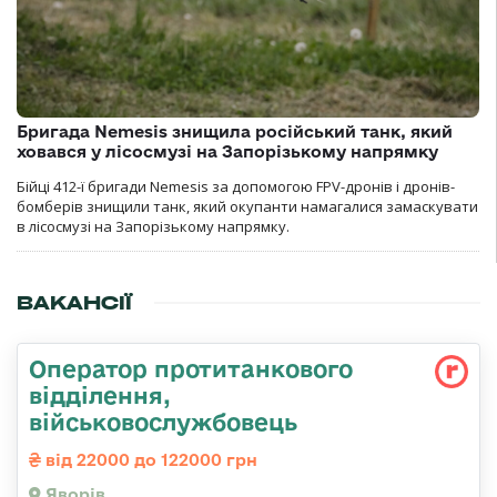
Бригада Nemesis знищила російський танк, який
ховався у лісосмузі на Запорізькому напрямку
Бійці 412-ї бригади Nemesis за допомогою FPV-дронів і дронів-
бомберів знищили танк, який окупанти намагалися замаскувати
в лісосмузі на Запорізькому напрямку.
ВАКАНСІЇ
Оператор протитанкового
відділення,
військовослужбовець
від 22000 до 122000 грн
Яворів