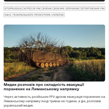
STOPRUSSIA
АГРЕСІЯ РФ
ВІЙНА
ВОЄННІ ЗЛОЧИНИ
ВТОРГНЕННЯ РФ
ОФІС ГЕНЕРАЛЬНОГО ПРОКУРОРА УКРАЇНИ
Медик розповів про складність евакуації
поранених на Лиманському напрямку
Через активність російських FPV-дронів евакуація поранених на
Лиманському напрямку іноді триває не години, а дні, розповів
український медик.