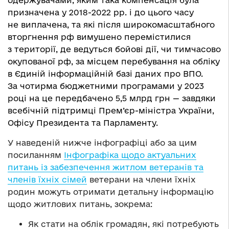
призначена у 2018-2022 рр. і до цього часу
не виплачена, та які після широкомасштабного
вторгнення рф вимушено перемістилися
з території, де ведуться бойові дії, чи тимчасово
окупованої рф, за місцем перебування на обліку
в Єдиній інформаційній базі даних про ВПО.
За чотирма бюджетними програмами у 2023
році на це передбачено 5,5 млрд грн — завдяки
всебічній підтримці Прем’єр-міністра України,
Офісу Президента та Парламенту.
У наведеній нижче інфографіці або за цим
посиланням
Інфографіка щодо актуальних
питань із забезпечення житлом ветеранів та
членів їхніх сімей
ветерани на члени їхніх
родин можуть отримати детальну інформацію
щодо житлових питань, зокрема:
Як стати на облік громадян, які потребують