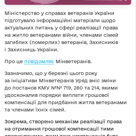
Міністерство у справах ветеранів України
підготувало інформаційні матеріали щодо
актуальних питань у сфері реалізації права
на житло ветеранами війни, членами сімей
загиблих (померлих) ветеранів, Захисників
і Захисниць України.
Про це
повідомляє
Мінветеранів.
Зазначимо, що у березні цього року
за ініціативи Мінветеранів Уряд вніс зміни
до постанов КМУ №№ 719, 280 та 214, якими
удосконалив порядки виплати грошової
компенсації для придбання житла ветеранами
та членами їхніх сімей.
Зокрема, створено механізм реалізації права
на отримання грошової компенсації тими
одержувачами, яким така компенсація була