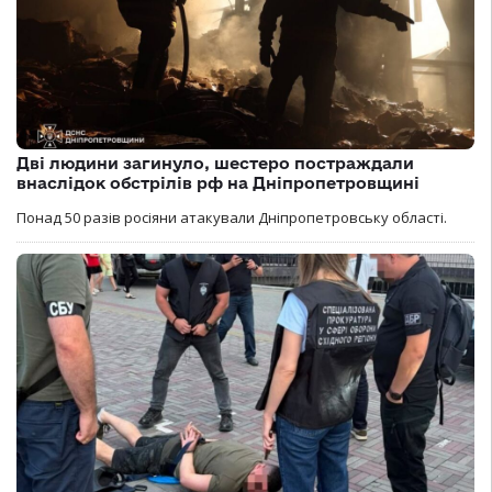
Дві людини загинуло, шестеро постраждали
внаслідок обстрілів рф на Дніпропетровщині
Понад 50 разів росіяни атакували Дніпропетровську області.