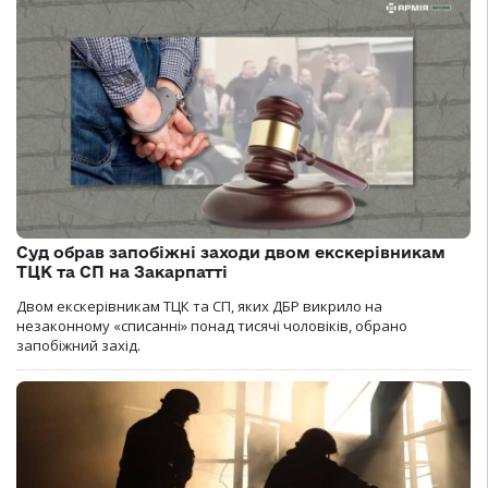
Суд обрав запобіжні заходи двом екскерівникам
ТЦК та СП на Закарпатті
Двом екскерівникам ТЦК та СП, яких ДБР викрило на
незаконному «списанні» понад тисячі чоловіків, обрано
запобіжний захід.