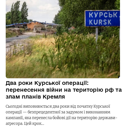
Два роки Курської операції:
перенесення війни на територію рф та
злам планів Кремля
Сьогодні виповнюється два роки від початку Курської
операції — безпрецедентної за задумом і виконанням
кампанії, яка перенесла бойові дії на територію держави-
агресора. Цей крок…