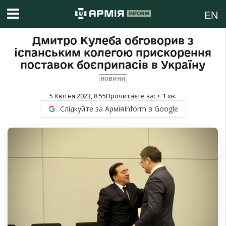
EN
Дмитро Кулеба обговорив з
іспанським колегою прискорення
поставок боєприпасів в Україну
НОВИНИ
5 Квітня 2023, 8:55
Прочитаєте за:
< 1
хв.
Слідкуйте за АрміяInform в Google