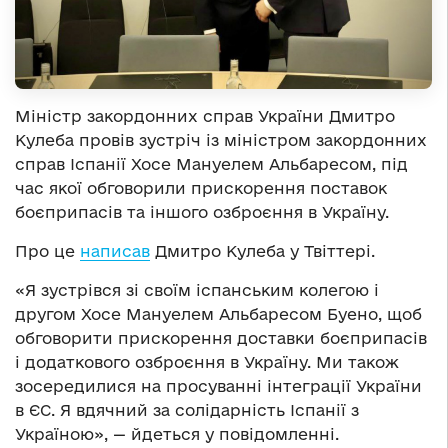
Міністр закордонних справ України Дмитро
Кулеба провів зустріч із міністром закордонних
справ Іспанії Хосе Мануелем Альбаресом, під
час якої обговорили прискорення поставок
боєприпасів та іншого озброєння в Україну.
Про це
написав
Дмитро Кулеба у Твіттері.
«Я зустрівся зі своїм іспанським колегою і
другом Хосе Мануелем Альбаресом Буено, щоб
обговорити прискорення доставки боєприпасів
і додаткового озброєння в Україну. Ми також
зосередилися на просуванні інтеграції України
в ЄС. Я вдячний за солідарність Іспанії з
Україною», — йдеться у повідомленні.